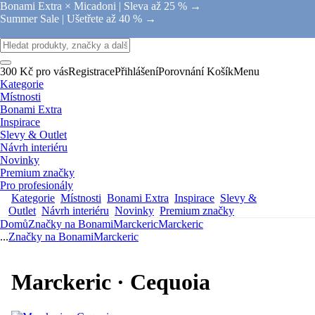
Bonami Extra × Micadoni |
Sleva až 25 % →
Summer Sale |
Ušetřete až 40 % →
300 Kč pro vás
Registrace
Přihlášení
Porovnání
Košík
Menu
Kategorie
Místnosti
Bonami Extra
Inspirace
Slevy & Outlet
Návrh interiéru
Novinky
Premium značky
Pro profesionály
Kategorie
Místnosti
Bonami Extra
Inspirace
Slevy &
Outlet
Návrh interiéru
Novinky
Premium značky
Domů
Značky na Bonami
Marckeric
Marckeric
...
Značky na Bonami
Marckeric
Marckeric · Cequoia