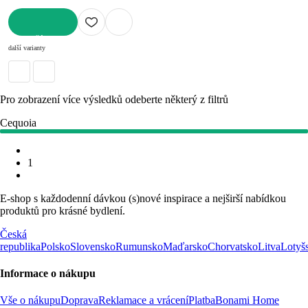
DO KOŠÍKU
další varianty
Pro zobrazení více výsledků odeberte některý z filtrů
Cequoia
1
E-shop s každodenní dávkou (s)nové inspirace a nejširší nabídkou
produktů pro krásné bydlení.
Česká
republika
Polsko
Slovensko
Rumunsko
Maďarsko
Chorvatsko
Litva
Lotyš
Informace o nákupu
Vše o nákupu
Doprava
Reklamace a vrácení
Platba
Bonami Home