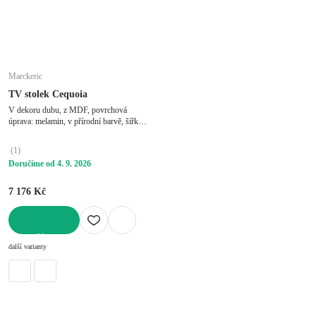
Marckeric
TV stolek Cequoia
V dekoru dubu, z MDF, povrchová
úprava: melamin, v přírodní barvě, šířka
230 cm, výška 44 cm, hloubka 35 cm
(
1
)
Doručíme od 4. 9. 2026
7 176 Kč
DO KOŠÍKU
další varianty