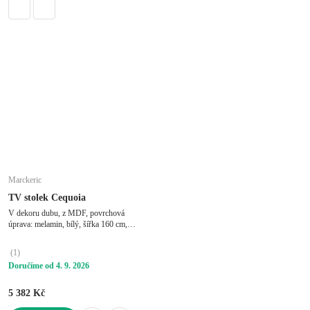
Marckeric
TV stolek Cequoia
V dekoru dubu, z MDF, povrchová
úprava: melamin, bílý, šířka 160 cm,
výška 44 cm, hloubka 36 cm
(
1
)
Doručíme od 4. 9. 2026
5 382 Kč