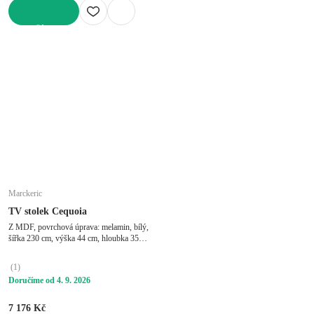
DO KOŠÍKU
Marckeric
TV stolek Cequoia
Z MDF, povrchová úprava: melamin, bílý,
šířka 230 cm, výška 44 cm, hloubka 35
cm
(
1
)
Doručíme od 4. 9. 2026
7 176 Kč