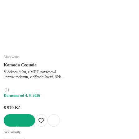
Marckeric
Komoda Cequoia
V dekoru dubu, z MDF, povrchová
úprava: melamin, v přírodní barvě, šířka
170 cm, výška 80 cm, hloubka 40 cm
(
1
)
Doručíme od 4. 9. 2026
8 970 Kč
DO KOŠÍKU
další varianty