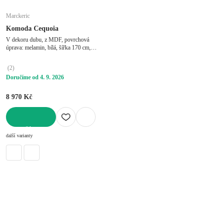
Marckeric
Komoda Cequoia
V dekoru dubu, z MDF, povrchová
úprava: melamin, bílá, šířka 170 cm,
výška 80 cm, hloubka 40 cm
(
2
)
Doručíme od 4. 9. 2026
8 970 Kč
DO KOŠÍKU
další varianty