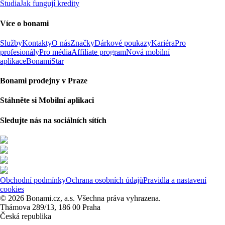
Studia
Jak fungují kredity
Více o bonami
Služby
Kontakty
O nás
Značky
Dárkové poukazy
Kariéra
Pro
profesionály
Pro média
Affiliate program
Nová mobilní
aplikace
BonamiStar
Bonami prodejny v Praze
Stáhněte si Mobilní aplikaci
Sledujte nás na sociálních sítích
Obchodní podmínky
Ochrana osobních údajů
Pravidla a nastavení
cookies
© 2026 Bonami.cz, a.s. Všechna práva vyhrazena.
Thámova 289/13, 186 00 Praha
Česká republika