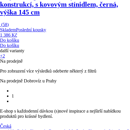
konstrukcí, s kovovým stínidlem, černá,
výška 145 cm
(
58
)
Skladem
Poslední kousky
1 386 Kč
Do košíku
Do košíku
další varianty
+2
Na prodejně
Pro zobrazení více výsledků odeberte některý z filtrů
Na prodejně Dobrovíz u Prahy
1
E-shop s každodenní dávkou (s)nové inspirace a nejširší nabídkou
produktů pro krásné bydlení.
Česká