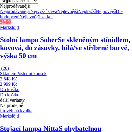
Nejprodávanější
Nejprodávanější
Nejvyšší sleva
Nejlevnější
Nejdražší
Nejnovější
Dle
hodnocení
Nejlevnější za kus
-15 %
Markslöjd
Stolní lampa Sober
Se skleněným stínidlem,
kovová, do zásuvky, bílá/ve stříbrné barvě,
výška 50 cm
(
20
)
Skladem
Poslední kousek
2 548 Kč
2 999 Kč
Do košíku
Do košíku
další varianty
Na prodejně
Prověřená kvalita
Markslöjd
Stojací lampa Nitta
S ohybatelnou