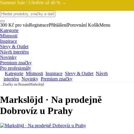
Summer Sale |
Ušetřete až 40 % →
300 Kč pro vás
Registrace
Přihlášení
Porovnání
Košík
Menu
Kategorie
Místnosti
Inspirace
Slevy & Outlet
Návrh interiéru
Novinky
Premium značky
Pro profesionály
Kategorie
Místnosti
Inspirace
Slevy & Outlet
Návrh
interiéru
Novinky
Premium značky
...
Značky na Bonami
Markslöjd
Markslöjd · Na prodejně
Dobrovíz u Prahy