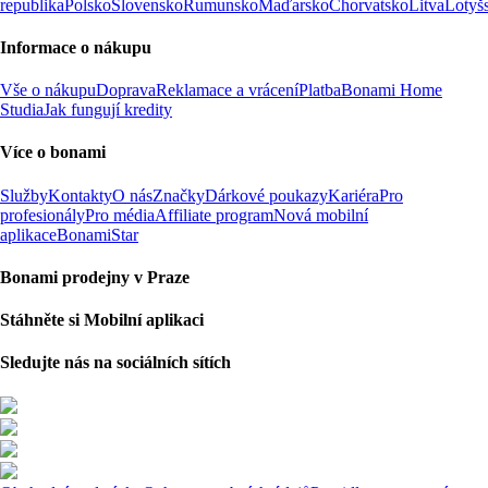
republika
Polsko
Slovensko
Rumunsko
Maďarsko
Chorvatsko
Litva
Lotyš
Informace o nákupu
Vše o nákupu
Doprava
Reklamace a vrácení
Platba
Bonami Home
Studia
Jak fungují kredity
Více o bonami
Služby
Kontakty
O nás
Značky
Dárkové poukazy
Kariéra
Pro
profesionály
Pro média
Affiliate program
Nová mobilní
aplikace
BonamiStar
Bonami prodejny v Praze
Stáhněte si Mobilní aplikaci
Sledujte nás na sociálních sítích