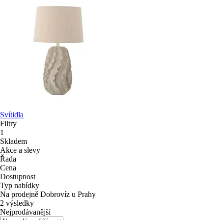
Svítidla
Filtry
1
Skladem
Akce a slevy
Řada
Cena
Dostupnost
Typ nabídky
Na prodejně Dobrovíz u Prahy
2 výsledky
Nejprodávanější