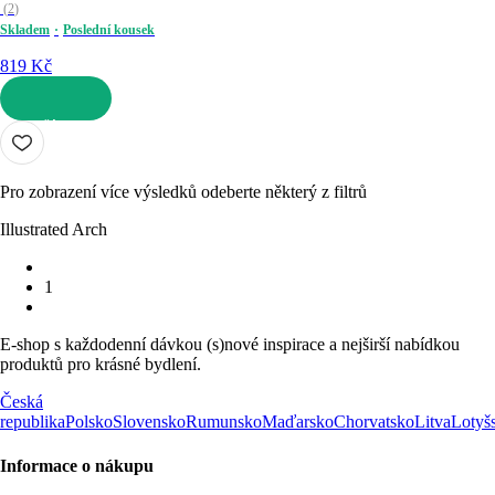
(
2
)
Skladem
Poslední kousek
819 Kč
DO KOŠÍKU
Pro zobrazení více výsledků odeberte některý z filtrů
Illustrated Arch
1
E-shop s každodenní dávkou (s)nové inspirace a nejširší nabídkou
produktů pro krásné bydlení.
Česká
republika
Polsko
Slovensko
Rumunsko
Maďarsko
Chorvatsko
Litva
Lotyš
Informace o nákupu