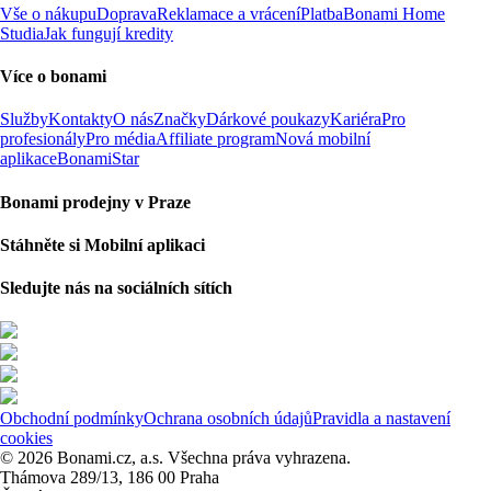
Vše o nákupu
Doprava
Reklamace a vrácení
Platba
Bonami Home
Studia
Jak fungují kredity
Více o bonami
Služby
Kontakty
O nás
Značky
Dárkové poukazy
Kariéra
Pro
profesionály
Pro média
Affiliate program
Nová mobilní
aplikace
BonamiStar
Bonami prodejny v Praze
Stáhněte si Mobilní aplikaci
Sledujte nás na sociálních sítích
Obchodní podmínky
Ochrana osobních údajů
Pravidla a nastavení
cookies
© 2026 Bonami.cz, a.s. Všechna práva vyhrazena.
Thámova 289/13, 186 00 Praha