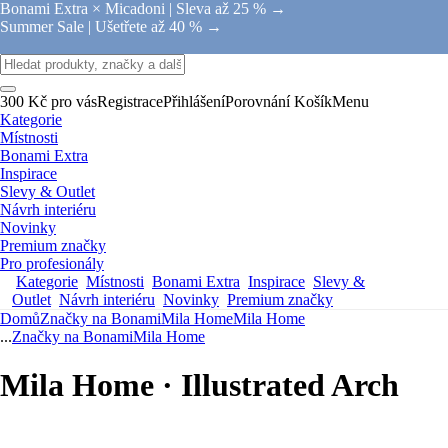
Bonami Extra × Micadoni |
Sleva až 25 % →
Summer Sale |
Ušetřete až 40 % →
300 Kč pro vás
Registrace
Přihlášení
Porovnání
Košík
Menu
Kategorie
Místnosti
Bonami Extra
Inspirace
Slevy & Outlet
Návrh interiéru
Novinky
Premium značky
Pro profesionály
Kategorie
Místnosti
Bonami Extra
Inspirace
Slevy &
Outlet
Návrh interiéru
Novinky
Premium značky
Domů
Značky na Bonami
Mila Home
Mila Home
...
Značky na Bonami
Mila Home
Mila Home · Illustrated Arch