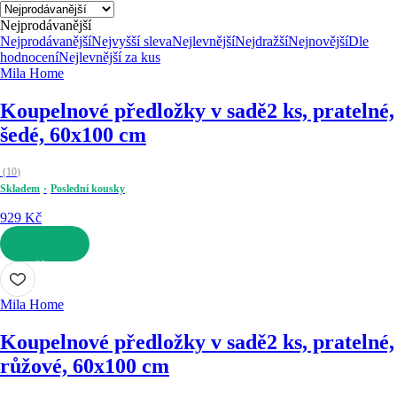
Nejprodávanější
Nejprodávanější
Nejvyšší sleva
Nejlevnější
Nejdražší
Nejnovější
Dle
hodnocení
Nejlevnější za kus
Mila Home
Koupelnové předložky v sadě
2 ks, pratelné,
šedé, 60x100 cm
(
10
)
Skladem
Poslední kousky
929 Kč
DO KOŠÍKU
Mila Home
Koupelnové předložky v sadě
2 ks, pratelné,
růžové, 60x100 cm