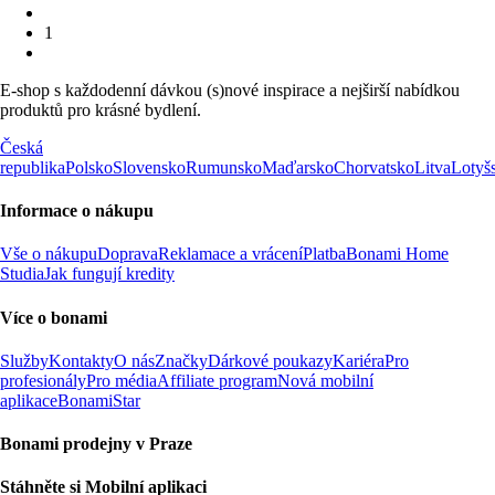
1
E-shop s každodenní dávkou (s)nové inspirace a nejširší nabídkou
produktů pro krásné bydlení.
Česká
republika
Polsko
Slovensko
Rumunsko
Maďarsko
Chorvatsko
Litva
Lotyš
Informace o nákupu
Vše o nákupu
Doprava
Reklamace a vrácení
Platba
Bonami Home
Studia
Jak fungují kredity
Více o bonami
Služby
Kontakty
O nás
Značky
Dárkové poukazy
Kariéra
Pro
profesionály
Pro média
Affiliate program
Nová mobilní
aplikace
BonamiStar
Bonami prodejny v Praze
Stáhněte si Mobilní aplikaci