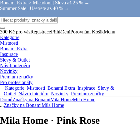
Bonami Extra × Micadoni |
Sleva až 25 % →
Summer Sale |
Ušetřete až 40 % →
300 Kč pro vás
Registrace
Přihlášení
Porovnání
Košík
Menu
Kategorie
Místnosti
Bonami Extra
Inspirace
Slevy & Outlet
Návrh interiéru
Novinky
Premium značky
Pro profesionály
Kategorie
Místnosti
Bonami Extra
Inspirace
Slevy &
Outlet
Návrh interiéru
Novinky
Premium značky
Domů
Značky na Bonami
Mila Home
Mila Home
...
Značky na Bonami
Mila Home
Mila Home · Pink Rose