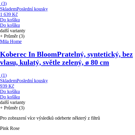
(
3
)
Skladem
Poslední kousky
1 639 Kč
Do košíku
Do košíku
další varianty
+ Průměr (3)
Mila Home
Koberec In Bloom
Pratelný, syntetický, bez
vlasu, kulatý, světle zelený, ø 80 cm
(
1
)
Skladem
Poslední kousky
939 Kč
Do košíku
Do košíku
další varianty
+ Průměr (3)
Pro zobrazení více výsledků odeberte některý z filtrů
Pink Rose