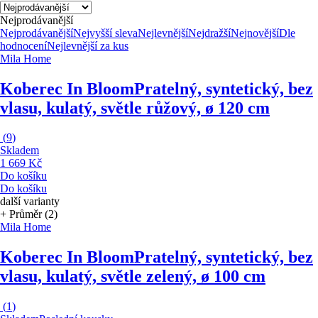
Nejprodávanější
Nejprodávanější
Nejvyšší sleva
Nejlevnější
Nejdražší
Nejnovější
Dle
hodnocení
Nejlevnější za kus
Mila Home
Koberec In Bloom
Pratelný, syntetický, bez
vlasu, kulatý, světle růžový, ø 120 cm
(
9
)
Skladem
1 669 Kč
Do košíku
Do košíku
další varianty
+ Průměr (2)
Mila Home
Koberec In Bloom
Pratelný, syntetický, bez
vlasu, kulatý, světle zelený, ø 100 cm
(
1
)