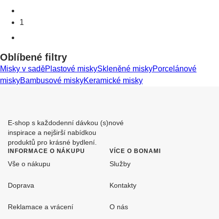
1
Oblíbené filtry
Misky v sadě
Plastové misky
Skleněné misky
Porcelánové
misky
Bambusové misky
Keramické misky
E-shop s každodenní dávkou (s)nové
inspirace a nejširší nabídkou
produktů pro krásné bydlení.
INFORMACE O NÁKUPU
VÍCE O BONAMI
Vše o nákupu
Služby
Doprava
Kontakty
Reklamace a vrácení
O nás