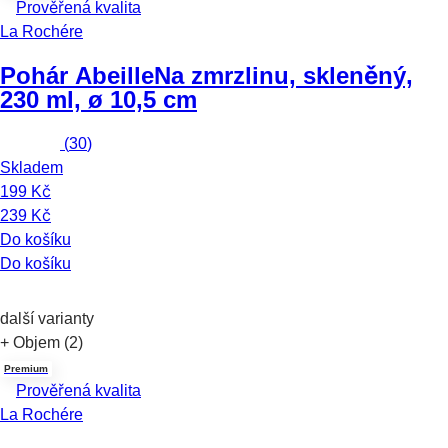
Prověřená kvalita
La Rochére
Pohár Abeille
Na zmrzlinu, skleněný,
230 ml, ø 10,5 cm
(
30
)
Skladem
199 Kč
239 Kč
Do košíku
Do košíku
další varianty
+ Objem (2)
Premium
Prověřená kvalita
La Rochére