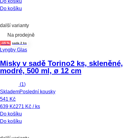
Do košíku
Do košíku
další varianty
Na prodejně
-15 %
sada 2 ks
Lyngby Glas
Misky v sadě Torino
2 ks, skleněné,
modré, 500 ml, ø 12 cm
(
1
)
Skladem
Poslední kousky
541 Kč
639 Kč
271 Kč / ks
Do košíku
Do košíku