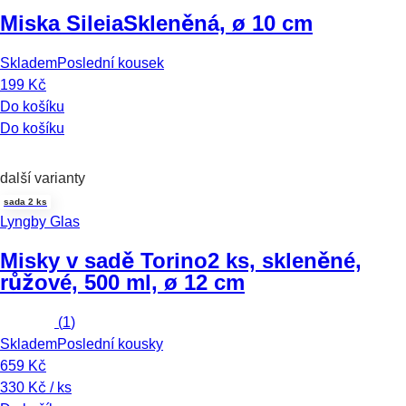
Miska Sileia
Skleněná, ø 10 cm
Skladem
Poslední kousek
199 Kč
Do košíku
Do košíku
další varianty
sada 2 ks
Lyngby Glas
Misky v sadě Torino
2 ks, skleněné,
růžové, 500 ml, ø 12 cm
(
1
)
Skladem
Poslední kousky
659 Kč
330 Kč / ks