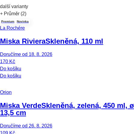
další varianty
+ Průměr (2)
Premium
Novinka
La Rochére
Miska Riviera
Skleněná, 110 ml
Doručíme od 18. 8. 2026
170 Kč
Do košíku
Do košíku
Orion
Miska Verde
Skleněná, zelená, 450 ml, ø
13,5 cm
Doručíme od 26. 8. 2026
109 Kč