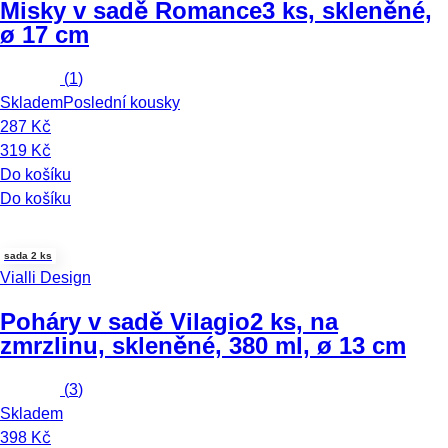
Misky v sadě Romance
3 ks, skleněné,
ø 17 cm
(
1
)
Skladem
Poslední kousky
287 Kč
319 Kč
Do košíku
Do košíku
sada 2 ks
Vialli Design
Poháry v sadě Vilagio
2 ks, na
zmrzlinu, skleněné, 380 ml, ø 13 cm
(
3
)
Skladem
398 Kč