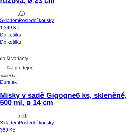
růžová, ø 23 cm
(
1
)
Skladem
Poslední kousky
1 349 Kč
Do košíku
Do košíku
další varianty
Na prodejně
sada 6 ks
Duralex
Misky v sadě Gigogne
6 ks, skleněné,
500 ml, ø 14 cm
(
10
)
Skladem
Poslední kousky
389 Kč