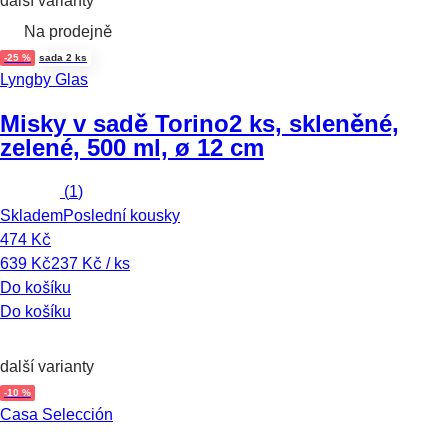
další varianty
Na prodejně
-25 %
sada 2 ks
Lyngby Glas
Misky v sadě Torino
2 ks, skleněné,
zelené, 500 ml, ø 12 cm
(
1
)
Skladem
Poslední kousky
474 Kč
639 Kč
237 Kč / ks
Do košíku
Do košíku
další varianty
-10 %
Casa Selección