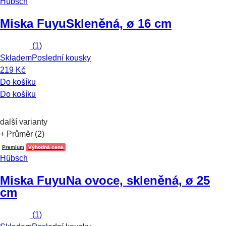
Hübsch
Miska Fuyu
Skleněná, ø 16 cm
(
1
)
Skladem
Poslední kousky
219 Kč
Do košíku
Do košíku
další varianty
+ Průměr (2)
Premium
Výhodná cena
Hübsch
Miska Fuyu
Na ovoce, skleněná, ø 25
cm
(
1
)