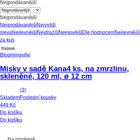
Nejprodávanější
Nejprodávanější
Nejprodávanější
Nejvyšší
sleva
Nejlevnější
Nejdražší
Nejnovější
Dle hodnocení
Nejlevnější
za kus
Premium
Bloomingville
Misky v sadě Kana
4 ks, na zmrzlinu,
skleněné, 120 ml, ø 12 cm
(
3
)
Skladem
Poslední kousky
449 Kč
Do košíku
Do košíku
Na prodejně