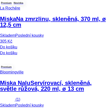
Premium
Novinka
La Rochére
Miska
Na zmrzlinu, skleněná, 370 ml, ø
12,5 cm
Skladem
Poslední kousky
305 Kč
Do košíku
Do košíku
Premium
Bloomingville
Miska Nalu
Servírovací, skleněná,
světle růžová, 220 ml, ø 13 cm
(
1
)
Skladem
Poslední kousky