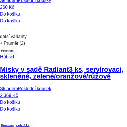
Skladem
Poslední kousky
260 Kč
Do košíku
Do košíku
další varianty
+ Průměr (2)
Premium
Hübsch
Misky v sadě Radiant
3 ks, servírovací,
skleněné, zelené/oranžové/růžové
Skladem
Poslední kousek
2 369 Kč
Do košíku
Do košíku
Premium
sada 2 ks