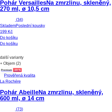
Pohár Versailles
Na zmrzlinu, skleněný,
270 ml, ø 10,5 cm
(
34
)
Skladem
Poslední kousky
199 Kč
Do košíku
Do košíku
další varianty
+ Objem (2)
Premium
-10 %
Prověřená kvalita
La Rochére
Pohár Abeille
Na zmrzlinu, skleněný,
600 ml, ø 14 cm
(
73
)