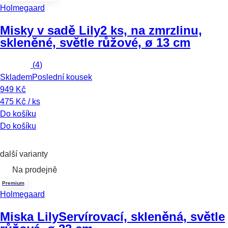
Holmegaard
Misky v sadě Lily
2 ks, na zmrzlinu,
skleněné, světle růžové, ø 13 cm
(
4
)
Skladem
Poslední kousek
949 Kč
475 Kč / ks
Do košíku
Do košíku
další varianty
Na prodejně
Premium
Holmegaard
Miska Lily
Servírovací, skleněná, světle