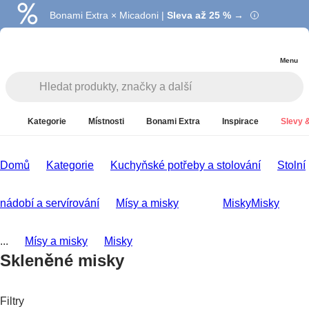
Bonami Extra × Micadoni |
Summer Sale |
Ušetřete až 40 % →
Sleva až 25 % →
Menu
Kategorie
Místnosti
Bonami Extra
Inspirace
Slevy &
Domů
Kategorie
Kuchyňské potřeby a stolování
Stolní
nádobí a servírování
Mísy a misky
Misky
Misky
...
Mísy a misky
Misky
Skleněné misky
Filtry