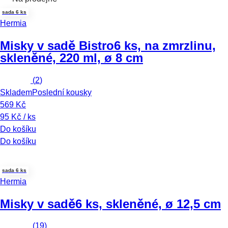
sada 6 ks
Hermia
Misky v sadě Bistro
6 ks, na zmrzlinu,
skleněné, 220 ml, ø 8 cm
(
2
)
Skladem
Poslední kousky
569 Kč
95 Kč / ks
Do košíku
Do košíku
sada 6 ks
Hermia
Misky v sadě
6 ks, skleněné, ø 12,5 cm
(
19
)