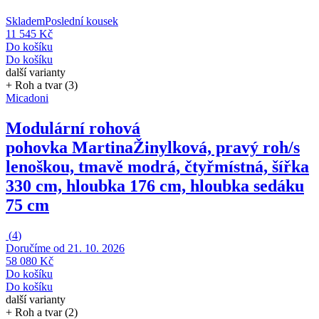
Skladem
Poslední kousek
11 545 Kč
Do košíku
Do košíku
další varianty
+ Roh a tvar (3)
Micadoni
Modulární rohová
pohovka Martina
Žinylková, pravý roh/s
lenoškou, tmavě modrá, čtyřmístná, šířka
330 cm, hloubka 176 cm, hloubka sedáku
75 cm
(
4
)
Doručíme od 21. 10. 2026
58 080 Kč
Do košíku
Do košíku
další varianty
+ Roh a tvar (2)