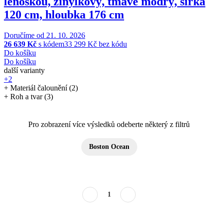
lenoškou, žinylkový, tmavě modrý, šířka
120 cm, hloubka 176 cm
Doručíme od 21. 10. 2026
26 639 Kč
s kódem
33 299 Kč bez kódu
Do košíku
Do košíku
další varianty
+2
+ Materiál čalounění (2)
+ Roh a tvar (3)
Pro zobrazení více výsledků odeberte některý z filtrů
Boston Ocean
1