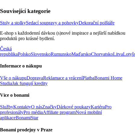
Související kategorie
Stoly a stolky
Sedací soupravy a pohovky
Dekorační polštáře
E-shop s každodenní dávkou (s)nové inspirace a nejširší nabídkou
produktů pro krásné bydlení.
Česká
republika
Polsko
Slovensko
Rumunsko
Maďarsko
Chorvatsko
Litva
Lotyš
Informace o nákupu
Vše o nákupu
Doprava
Reklamace a vrácení
Platba
Bonami Home
Studia
Jak fungují kredity
Více o bonami
Služby
Kontakty
O nás
Značky
Dárkové poukazy
Kariéra
Pro
profesionály
Pro média
Affiliate program
Nová mobilní
aplikace
BonamiStar
Bonami prodejny v Praze