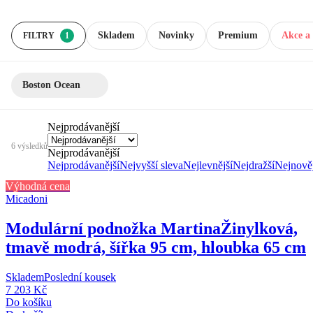
Skladem
Novinky
Premium
Akce a 
FILTRY
1
Boston Ocean
Nejprodávanější
6 výsledků
Nejprodávanější
Nejprodávanější
Nejvyšší sleva
Nejlevnější
Nejdražší
Nejnověj
Výhodná cena
Micadoni
Modulární podnožka Martina
Žinylková,
tmavě modrá, šířka 95 cm, hloubka 65 cm
Skladem
Poslední kousek
7 203 Kč
Do košíku