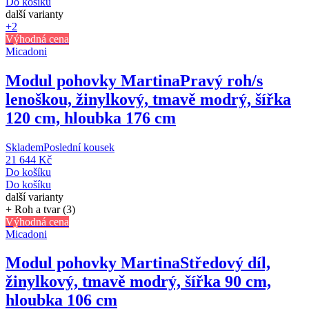
Do košíku
další varianty
+2
Výhodná cena
Micadoni
Modul pohovky Martina
Pravý roh/s
lenoškou, žinylkový, tmavě modrý, šířka
120 cm, hloubka 176 cm
Skladem
Poslední kousek
21 644 Kč
Do košíku
Do košíku
další varianty
+ Roh a tvar (3)
Výhodná cena
Micadoni
Modul pohovky Martina
Středový díl,
žinylkový, tmavě modrý, šířka 90 cm,
hloubka 106 cm