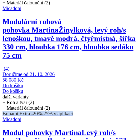
+ Materiál čalounění (2)
Micadoni
Modulární rohová
pohovka Martina
Žinylková, levý roh/s
lenoškou, tmavě modrá, čtyřmístná, šířka
330 cm, hloubka 176 cm, hloubka sedáku
75 cm
(
4
)
Doručíme od 21. 10. 2026
58 080 Kč
Do košíku
Do košíku
další varianty
+ Roh a tvar (2)
+ Materiál čalounění (2)
Bonami Extra -20%
-25% v aplikaci
Micadoni
Modul pohovky Martina
Levý roh/s