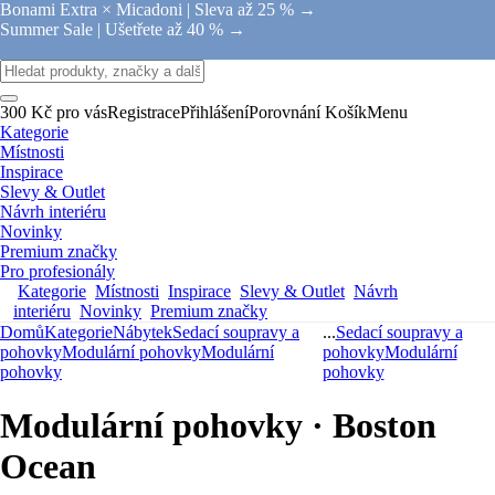
Bonami Extra × Micadoni |
Sleva až 25 % →
Summer Sale |
Ušetřete až 40 % →
300 Kč pro vás
Registrace
Přihlášení
Porovnání
Košík
Menu
Kategorie
Místnosti
Inspirace
Slevy & Outlet
Návrh interiéru
Novinky
Premium značky
Pro profesionály
Kategorie
Místnosti
Inspirace
Slevy & Outlet
Návrh
interiéru
Novinky
Premium značky
Domů
Kategorie
Nábytek
Sedací soupravy a
...
Sedací soupravy a
pohovky
Modulární pohovky
Modulární
pohovky
Modulární
pohovky
pohovky
Modulární pohovky · Boston
Ocean