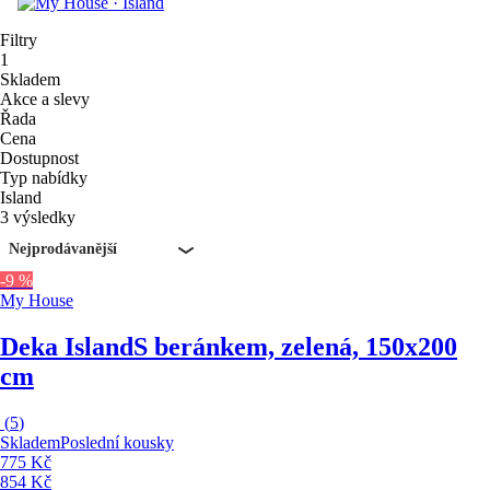
Filtry
1
Skladem
Akce a slevy
Řada
Cena
Dostupnost
Typ nabídky
Island
3 výsledky
Nejprodávanější
-9 %
My House
Deka Island
S beránkem, zelená, 150x200
cm
(
5
)
Skladem
Poslední kousky
775 Kč
854 Kč