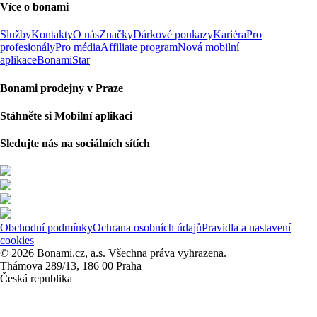
Více o bonami
Služby
Kontakty
O nás
Značky
Dárkové poukazy
Kariéra
Pro
profesionály
Pro média
Affiliate program
Nová mobilní
aplikace
BonamiStar
Bonami prodejny v Praze
Stáhněte si Mobilní aplikaci
Sledujte nás na sociálních sítích
Obchodní podmínky
Ochrana osobních údajů
Pravidla a nastavení
cookies
© 2026 Bonami.cz, a.s. Všechna práva vyhrazena.
Thámova 289/13, 186 00 Praha
Česká republika