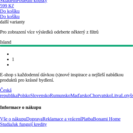
Skladem
Poslední kousky
599 Kč
Do košíku
Do košíku
další varianty
Pro zobrazení více výsledků odeberte některý z filtrů
Island
1
E-shop s každodenní dávkou (s)nové inspirace a nejširší nabídkou
produktů pro krásné bydlení.
Česká
republika
Polsko
Slovensko
Rumunsko
Maďarsko
Chorvatsko
Litva
Lotyš
Informace o nákupu
Vše o nákupu
Doprava
Reklamace a vrácení
Platba
Bonami Home
Studia
Jak fungují kredity