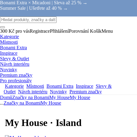
Bonami Extra × Micadoni |
Sleva až 25 % →
Summer Sale |
Ušetřete až 40 % →
300 Kč pro vás
Registrace
Přihlášení
Porovnání
Košík
Menu
Kategorie
Místnosti
Bonami Extra
Inspirace
Slevy & Outlet
Návrh interiéru
Novinky
Premium značky
Pro profesionály
Kategorie
Místnosti
Bonami Extra
Inspirace
Slevy &
Outlet
Návrh interiéru
Novinky
Premium značky
Domů
Značky na Bonami
My House
My House
...
Značky na Bonami
My House
My House · Island