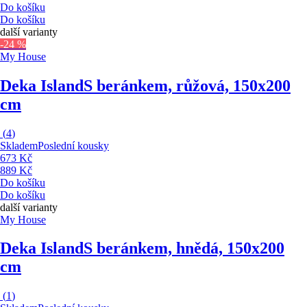
Do košíku
Do košíku
další varianty
-24 %
My House
Deka Island
S beránkem, růžová, 150x200
cm
(
4
)
Skladem
Poslední kousky
673 Kč
889 Kč
Do košíku
Do košíku
další varianty
My House
Deka Island
S beránkem, hnědá, 150x200
cm
(
1
)