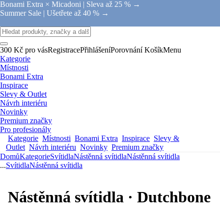
Bonami Extra × Micadoni |
Sleva až 25 % →
Summer Sale |
Ušetřete až 40 % →
300 Kč pro vás
Registrace
Přihlášení
Porovnání
Košík
Menu
Kategorie
Místnosti
Bonami Extra
Inspirace
Slevy & Outlet
Návrh interiéru
Novinky
Premium značky
Pro profesionály
Kategorie
Místnosti
Bonami Extra
Inspirace
Slevy &
Outlet
Návrh interiéru
Novinky
Premium značky
Domů
Kategorie
Svítidla
Nástěnná svítidla
Nástěnná svítidla
...
Svítidla
Nástěnná svítidla
Nástěnná svítidla · Dutchbone