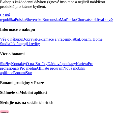
E-shop s každodenní dávkou (s)nové inspirace a nejširší nabídkou
produktů pro krásné bydlení.
Česká
republika
Polsko
Slovensko
Rumunsko
Maďarsko
Chorvatsko
Litva
Lotyš
Informace o nákupu
Vše o nákupu
Doprava
Reklamace a vrácení
Platba
Bonami Home
Studia
Jak fungují kredity
Více o bonami
Služby
Kontakty
O nás
Značky
Dárkové poukazy
Kariéra
Pro
profesionály
Pro média
Affiliate program
Nová mobilní
aplikace
BonamiStar
Bonami prodejny v Praze
Stáhněte si Mobilní aplikaci
Sledujte nás na sociálních sítích