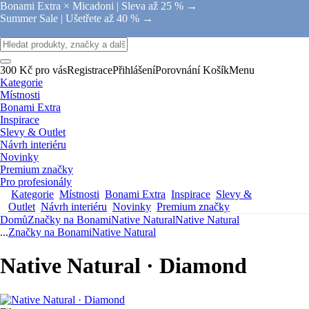
Bonami Extra × Micadoni |
Sleva až 25 % →
Summer Sale |
Ušetřete až 40 % →
300 Kč pro vás
Registrace
Přihlášení
Porovnání
Košík
Menu
Kategorie
Místnosti
Bonami Extra
Inspirace
Slevy & Outlet
Návrh interiéru
Novinky
Premium značky
Pro profesionály
Kategorie
Místnosti
Bonami Extra
Inspirace
Slevy &
Outlet
Návrh interiéru
Novinky
Premium značky
Domů
Značky na Bonami
Native Natural
Native Natural
...
Značky na Bonami
Native Natural
Native Natural · Diamond