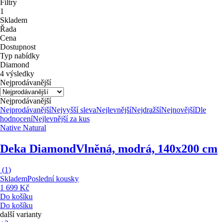
Filtry
1
Skladem
Řada
Cena
Dostupnost
Typ nabídky
Diamond
4 výsledky
Nejprodávanější
Nejprodávanější
Nejprodávanější
Nejvyšší sleva
Nejlevnější
Nejdražší
Nejnovější
Dle
hodnocení
Nejlevnější za kus
Native Natural
Deka Diamond
Vlněná, modrá, 140x200 cm
(
1
)
Skladem
Poslední kousky
1 699 Kč
Do košíku
Do košíku
další varianty