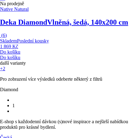
Na prodejně
Native Natural
Deka Diamond
Vlněná, šedá, 140x200 cm
(
6
)
Skladem
Poslední kousky
1 869 Kč
Do košíku
Do košíku
další varianty
+2
Pro zobrazení více výsledků odeberte některý z filtrů
Diamond
1
E-shop s každodenní dávkou (s)nové inspirace a nejširší nabídkou
produktů pro krásné bydlení.
Česká