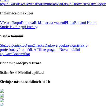
republika
Polsko
Slovensko
Rumunsko
Maďarsko
Chorvatsko
Litva
Lotyš
Informace o nákupu
Vše o nákupu
Doprava
Reklamace a vrácení
Platba
Bonami Home
Studia
Jak fungují kredity
Více o bonami
Služby
Kontakty
O nás
Značky
Dárkové poukazy
Kariéra
Pro
profesionály
Pro média
Affiliate program
Nová mobilní
aplikace
BonamiStar
Bonami prodejny v Praze
Stáhněte si Mobilní aplikaci
Sledujte nás na sociálních sítích