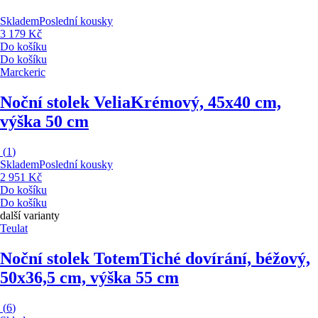
Skladem
Poslední kousky
3 179 Kč
Do košíku
Do košíku
Marckeric
Noční stolek Velia
Krémový, 45x40 cm,
výška 50 cm
(
1
)
Skladem
Poslední kousky
2 951 Kč
Do košíku
Do košíku
další varianty
Teulat
Noční stolek Totem
Tiché dovírání, béžový,
50x36,5 cm, výška 55 cm
(
6
)