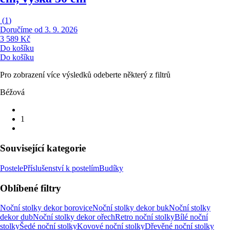
(
1
)
Doručíme od 3. 9. 2026
3 589 Kč
Do košíku
Do košíku
Pro zobrazení více výsledků odeberte některý z filtrů
Béžová
1
Související kategorie
Postele
Příslušenství k postelím
Budíky
Oblíbené filtry
Noční stolky dekor borovice
Noční stolky dekor buk
Noční stolky
dekor dub
Noční stolky dekor ořech
Retro noční stolky
Bílé noční
stolky
Šedé noční stolky
Kovové noční stolky
Dřevěné noční stolky