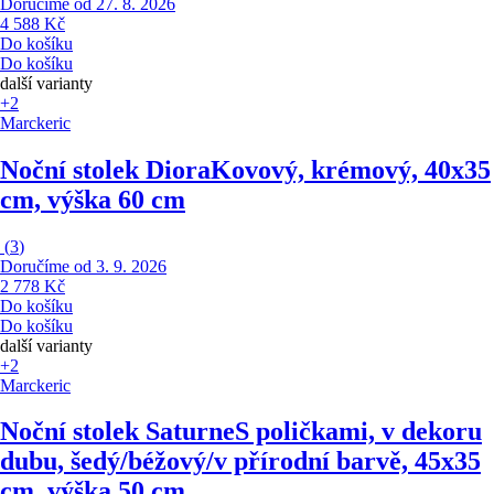
Doručíme od 27. 8. 2026
4 588 Kč
Do košíku
Do košíku
další varianty
+2
Marckeric
Noční stolek Diora
Kovový, krémový, 40x35
cm, výška 60 cm
(
3
)
Doručíme od 3. 9. 2026
2 778 Kč
Do košíku
Do košíku
další varianty
+2
Marckeric
Noční stolek Saturne
S poličkami, v dekoru
dubu, šedý/béžový/v přírodní barvě, 45x35
cm, výška 50 cm