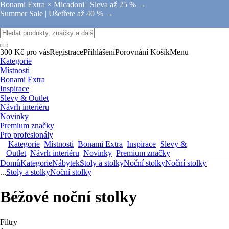
Bonami Extra × Micadoni |
Sleva až 25 % →
Summer Sale |
Ušetřete až 40 % →
300 Kč pro vás
Registrace
Přihlášení
Porovnání
Košík
Menu
Kategorie
Místnosti
Bonami Extra
Inspirace
Slevy & Outlet
Návrh interiéru
Novinky
Premium značky
Pro profesionály
Kategorie
Místnosti
Bonami Extra
Inspirace
Slevy &
Outlet
Návrh interiéru
Novinky
Premium značky
Domů
Kategorie
Nábytek
Stoly a stolky
Noční stolky
Noční stolky
...
Stoly a stolky
Noční stolky
Béžové noční stolky
Filtry