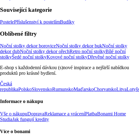
Související kategorie
Postele
Příslušenství k postelím
Budíky
Oblíbené filtry
Noční stolky dekor borovice
Noční stolky dekor buk
Noční stolky
dekor dub
Noční stolky dekor ořech
Retro noční stolky
Bílé noční
stolky
Šedé noční stolky
Kovové noční stolky
Dřevěné noční stolky
E-shop s každodenní dávkou (s)nové inspirace a nejširší nabídkou
produktů pro krásné bydlení.
Česká
republika
Polsko
Slovensko
Rumunsko
Maďarsko
Chorvatsko
Litva
Lotyš
Informace o nákupu
Vše o nákupu
Doprava
Reklamace a vrácení
Platba
Bonami Home
Studia
Jak fungují kredity
Více o bonami