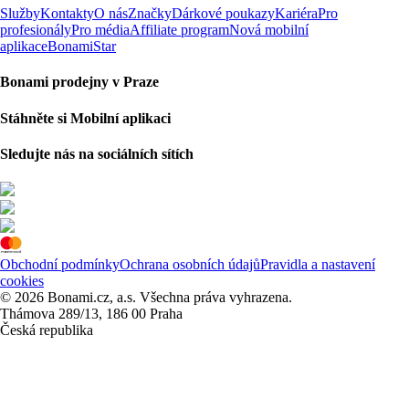
Služby
Kontakty
O nás
Značky
Dárkové poukazy
Kariéra
Pro
profesionály
Pro média
Affiliate program
Nová mobilní
aplikace
BonamiStar
Bonami prodejny v Praze
Stáhněte si Mobilní aplikaci
Sledujte nás na sociálních sítích
Obchodní podmínky
Ochrana osobních údajů
Pravidla a nastavení
cookies
© 2026 Bonami.cz, a.s. Všechna práva vyhrazena.
Thámova 289/13, 186 00 Praha
Česká republika