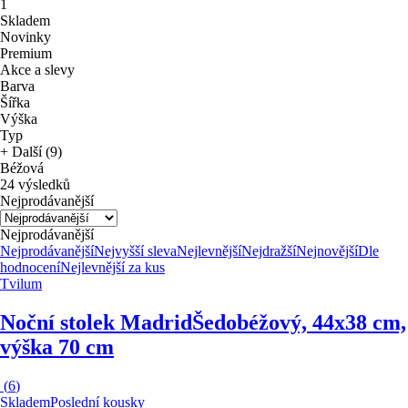
1
Skladem
Novinky
Premium
Akce a slevy
Barva
Šířka
Výška
Typ
+ Další (9)
Béžová
24 výsledků
Nejprodávanější
Nejprodávanější
Nejprodávanější
Nejvyšší sleva
Nejlevnější
Nejdražší
Nejnovější
Dle
hodnocení
Nejlevnější za kus
Tvilum
Noční stolek Madrid
Šedobéžový, 44x38 cm,
výška 70 cm
(
6
)
Skladem
Poslední kousky