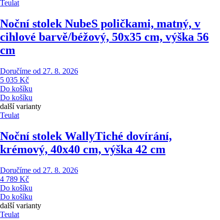
Teulat
Noční stolek Nube
S poličkami, matný, v
cihlové barvě/béžový, 50x35 cm, výška 56
cm
Doručíme od 27. 8. 2026
5 035 Kč
Do košíku
Do košíku
další varianty
Teulat
Noční stolek Wally
Tiché dovírání,
krémový, 40x40 cm, výška 42 cm
Doručíme od 27. 8. 2026
4 789 Kč
Do košíku
Do košíku
další varianty
Teulat