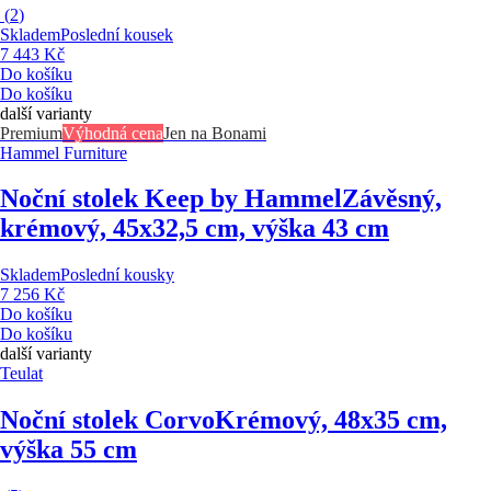
(
2
)
Skladem
Poslední kousek
7 443 Kč
Do košíku
Do košíku
další varianty
Premium
Výhodná cena
Jen na Bonami
Hammel Furniture
Noční stolek Keep by Hammel
Závěsný,
krémový, 45x32,5 cm, výška 43 cm
Skladem
Poslední kousky
7 256 Kč
Do košíku
Do košíku
další varianty
Teulat
Noční stolek Corvo
Krémový, 48x35 cm,
výška 55 cm