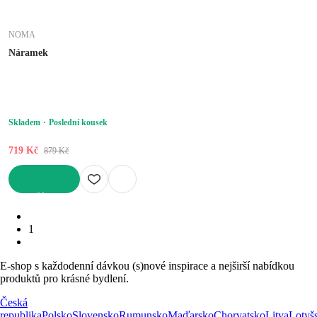
NOMA
Náramek
Skladem
Poslední kousek
719 Kč
879 Kč
DO KOŠÍKU
1
E-shop s každodenní dávkou (s)nové inspirace a nejširší nabídkou
produktů pro krásné bydlení.
Česká
republika
Polsko
Slovensko
Rumunsko
Maďarsko
Chorvatsko
Litva
Lotyš