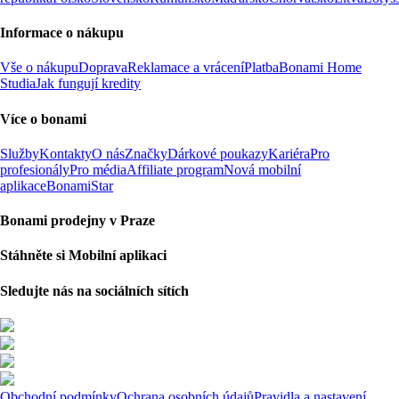
Informace o nákupu
Vše o nákupu
Doprava
Reklamace a vrácení
Platba
Bonami Home
Studia
Jak fungují kredity
Více o bonami
Služby
Kontakty
O nás
Značky
Dárkové poukazy
Kariéra
Pro
profesionály
Pro média
Affiliate program
Nová mobilní
aplikace
BonamiStar
Bonami prodejny v Praze
Stáhněte si Mobilní aplikaci
Sledujte nás na sociálních sítích
Obchodní podmínky
Ochrana osobních údajů
Pravidla a nastavení