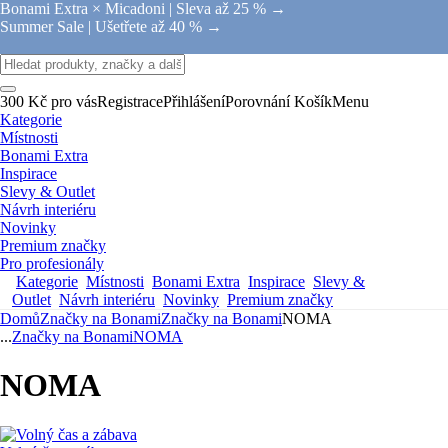
Bonami Extra × Micadoni |
Sleva až 25 % →
Summer Sale |
Ušetřete až 40 % →
300 Kč pro vás
Registrace
Přihlášení
Porovnání
Košík
Menu
Kategorie
Místnosti
Bonami Extra
Inspirace
Slevy & Outlet
Návrh interiéru
Novinky
Premium značky
Pro profesionály
Kategorie
Místnosti
Bonami Extra
Inspirace
Slevy &
Outlet
Návrh interiéru
Novinky
Premium značky
Domů
Značky na Bonami
Značky na Bonami
NOMA
...
Značky na Bonami
NOMA
NOMA