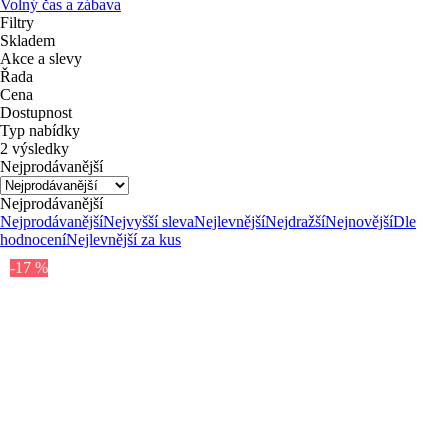
Volný čas a zábava
Filtry
Skladem
Akce a slevy
Řada
Cena
Dostupnost
Typ nabídky
2 výsledky
Nejprodávanější
Nejprodávanější
Nejprodávanější
Nejvyšší sleva
Nejlevnější
Nejdražší
Nejnovější
Dle
hodnocení
Nejlevnější za kus
-17 %