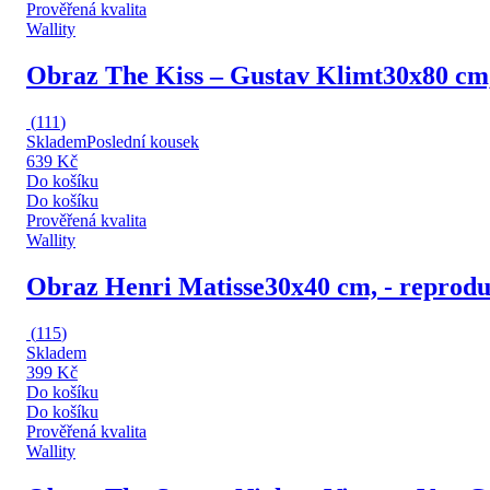
Prověřená kvalita
Wallity
Obraz The Kiss – Gustav Klimt
30x80 cm,
(
111
)
Skladem
Poslední kousek
639 Kč
Do košíku
Do košíku
Prověřená kvalita
Wallity
Obraz Henri Matisse
30x40 cm, - reprodu
(
115
)
Skladem
399 Kč
Do košíku
Do košíku
Prověřená kvalita
Wallity