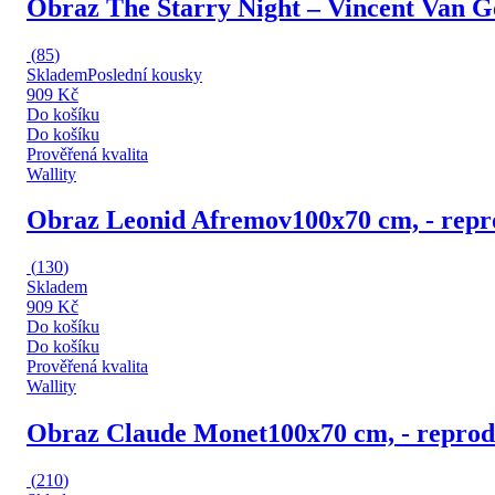
Obraz The Starry Night – Vincent Van 
(
85
)
Skladem
Poslední kousky
909 Kč
Do košíku
Do košíku
Prověřená kvalita
Wallity
Obraz Leonid Afremov
100x70 cm, - repr
(
130
)
Skladem
909 Kč
Do košíku
Do košíku
Prověřená kvalita
Wallity
Obraz Claude Monet
100x70 cm, - reprod
(
210
)