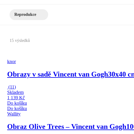
Reprodukce
15 výsledků
knor
Obrazy v sadě Vincent van Gogh
30x40 cm
(
11
)
Skladem
1 139 Kč
Do košíku
Do košíku
Wallity
Obraz Olive Trees – Vincent van Gogh
10