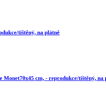
odukce/tištěný, na plátně
de Monet
70x45 cm, - reprodukce/tištěný, na 