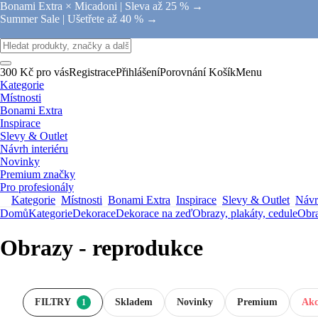
Bonami Extra × Micadoni |
Sleva až 25 % →
Summer Sale |
Ušetřete až 40 % →
300 Kč pro vás
Registrace
Přihlášení
Porovnání
Košík
Menu
Kategorie
Místnosti
Bonami Extra
Inspirace
Slevy & Outlet
Návrh interiéru
Novinky
Premium značky
Pro profesionály
Kategorie
Místnosti
Bonami Extra
Inspirace
Slevy & Outlet
Návrh
Domů
Kategorie
Dekorace
Dekorace na zeď
Obrazy, plakáty, cedule
Obr
Obrazy - reprodukce
FILTRY
Skladem
Novinky
Premium
Akc
1