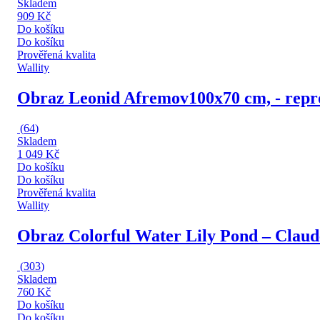
Skladem
909 Kč
Do košíku
Do košíku
Prověřená kvalita
Wallity
Obraz Leonid Afremov
100x70 cm, - repr
(
64
)
Skladem
1 049 Kč
Do košíku
Do košíku
Prověřená kvalita
Wallity
Obraz Colorful Water Lily Pond – Clau
(
303
)
Skladem
760 Kč
Do košíku
Do košíku