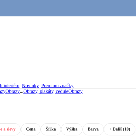
 interiéru
Novinky
Premium značky
azy
Obrazy
...
Obrazy, plakáty, cedule
Obrazy
e a slevy
Cena
Šířka
Výška
Barva
+ Další (10)