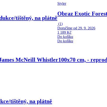
Styler
Obraz Exotic Fores
dukce/tištěný, na plátně
(
1
)
Doručíme od 29. 9. 2026
1 189 Kč
Do košíku
Do košíku
 James McNeill Whistler
100x70 cm, - reprod
kce/tištěný, na plátně