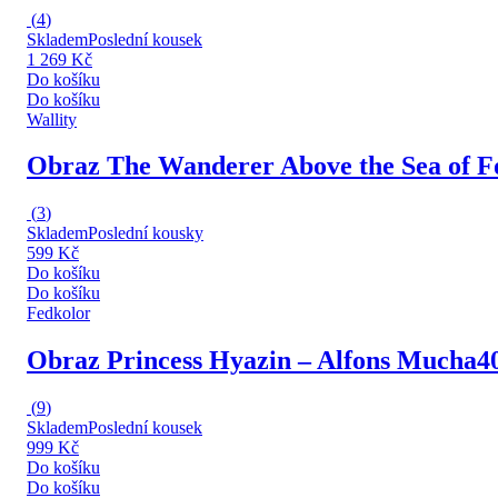
(
4
)
Skladem
Poslední kousek
1 269 Kč
Do košíku
Do košíku
Wallity
Obraz The Wanderer Above the Sea of Fo
(
3
)
Skladem
Poslední kousky
599 Kč
Do košíku
Do košíku
Fedkolor
Obraz Princess Hyazin – Alfons Mucha
4
(
9
)
Skladem
Poslední kousek
999 Kč
Do košíku
Do košíku