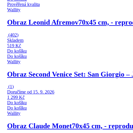
Prověřená kvalita
Wallity
Obraz Leonid Afremov
70x45 cm, - repro
(
402
)
Skladem
519 Kč
Do košíku
Do košíku
Wallity
Obraz Second Venice Set: San Giorgio –
(
1
)
Doručíme od 15. 9. 2026
1 299 Kč
Do košíku
Do košíku
Wallity
Obraz Claude Monet
70x45 cm, - reprodu