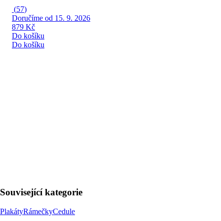
(
57
)
Doručíme od 15. 9. 2026
879 Kč
Do košíku
Do košíku
Související kategorie
Plakáty
Rámečky
Cedule