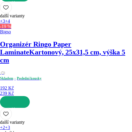
DO KOŠÍKU
další varianty
+3
+4
-19 %
Bigso
Organizér Ringo Paper
Laminate
Kartonový, 25x31,5 cm, výška 5
cm
(
5
)
Skladem
Poslední kousky
192 Kč
239 Kč
DO KOŠÍKU
další varianty
+2
+3