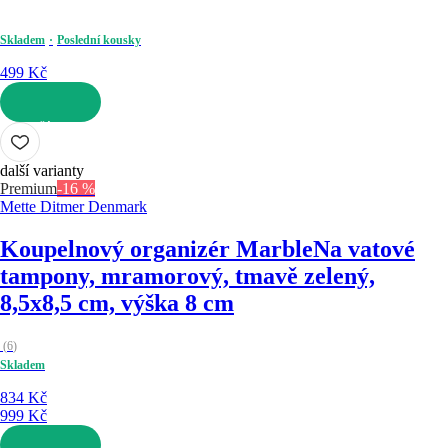
Skladem
Poslední kousky
499 Kč
DO KOŠÍKU
další varianty
Premium
-16 %
Mette Ditmer Denmark
Koupelnový organizér Marble
Na vatové
tampony, mramorový, tmavě zelený,
8,5x8,5 cm, výška 8 cm
(
6
)
Skladem
834 Kč
999 Kč