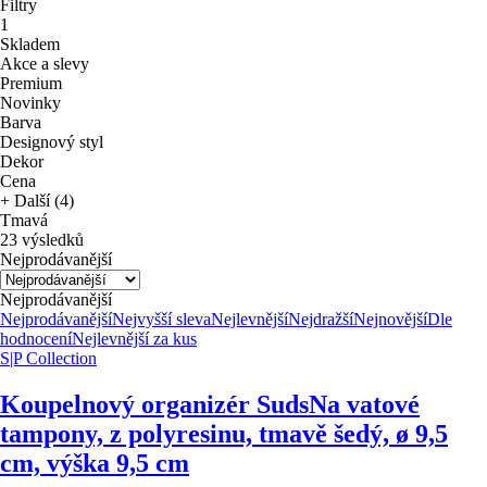
Filtry
1
Skladem
Akce a slevy
Premium
Novinky
Barva
Designový styl
Dekor
Cena
+ Další (4)
Tmavá
23 výsledků
Nejprodávanější
Nejprodávanější
Nejprodávanější
Nejvyšší sleva
Nejlevnější
Nejdražší
Nejnovější
Dle
hodnocení
Nejlevnější za kus
S|P Collection
Koupelnový organizér Suds
Na vatové
tampony, z polyresinu, tmavě šedý, ø 9,5
cm, výška 9,5 cm