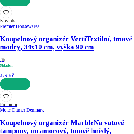
DO KOŠÍKU
Novinka
Premier Housewares
Koupelnový organizér Verti
Textilní, tmavě
modrý, 34x10 cm, výška 90 cm
(
8
)
Skladem
379 Kč
DO KOŠÍKU
Premium
Mette Ditmer Denmark
Koupelnový organizér Marble
Na vatové
tampony, mramorový, tmavě hnědý,