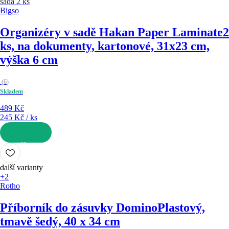
sada 2 ks
Bigso
Organizéry v sadě Hakan Paper Laminate
2
ks, na dokumenty, kartonové, 31x23 cm,
výška 6 cm
(
6
)
Skladem
489 Kč
245 Kč / ks
DO KOŠÍKU
další varianty
+2
Rotho
Příborník do zásuvky Domino
Plastový,
tmavě šedý, 40 x 34 cm