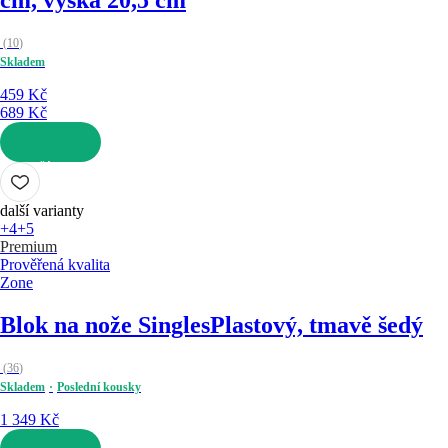
cm, výška 20,5 cm
(
10
)
Skladem
459 Kč
689 Kč
DO KOŠÍKU
další varianty
+4
+5
Premium
Prověřená kvalita
Zone
Blok na nože Singles
Plastový, tmavě šedý
(
36
)
Skladem
Poslední kousky
1 349 Kč