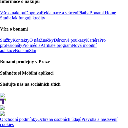
Informace o nákupu
Vše o nákupu
Doprava
Reklamace a vrácení
Platba
Bonami Home
Studia
Jak fungují kredity
Více o bonami
Služby
Kontakty
O nás
Značky
Dárkové poukazy
Kariéra
Pro
profesionály
Pro média
Affiliate program
Nová mobilní
aplikace
BonamiStar
Bonami prodejny v Praze
Stáhněte si Mobilní aplikaci
Sledujte nás na sociálních sítích
Obchodní podmínky
Ochrana osobních údajů
Pravidla a nastavení
cookies