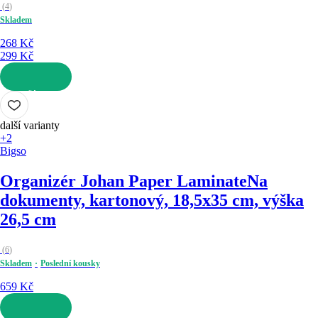
(
4
)
Skladem
268 Kč
299 Kč
DO KOŠÍKU
další varianty
+2
Bigso
Organizér Johan Paper Laminate
Na
dokumenty, kartonový, 18,5x35 cm, výška
26,5 cm
(
6
)
Skladem
Poslední kousky
659 Kč