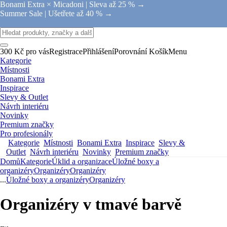
Bonami Extra × Micadoni |
Sleva až 25 % →
Summer Sale |
Ušetřete až 40 % →
300 Kč pro vás
Registrace
Přihlášení
Porovnání
Košík
Menu
Kategorie
Místnosti
Bonami Extra
Inspirace
Slevy & Outlet
Návrh interiéru
Novinky
Premium značky
Pro profesionály
Kategorie
Místnosti
Bonami Extra
Inspirace
Slevy &
Outlet
Návrh interiéru
Novinky
Premium značky
Domů
Kategorie
Úklid a organizace
Úložné boxy a
organizéry
Organizéry
Organizéry
...
Úložné boxy a organizéry
Organizéry
Organizéry v tmavé barvě