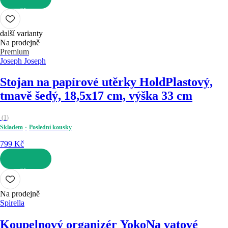
DO KOŠÍKU
další varianty
Na prodejně
Premium
Joseph Joseph
Stojan na papírové utěrky Hold
Plastový,
tmavě šedý, 18,5x17 cm, výška 33 cm
(
1
)
Skladem
Poslední kousky
799 Kč
DO KOŠÍKU
Na prodejně
Spirella
Koupelnový organizér Yoko
Na vatové