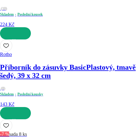
(
10
)
Skladem
Poslední kousek
224 Kč
DO KOŠÍKU
Rotho
Příborník do zásuvky Basic
Plastový, tmavě
šedý, 39 x 32 cm
(
8
)
Skladem
Poslední kousky
143 Kč
DO KOŠÍKU
-7 %
sada 8 ks