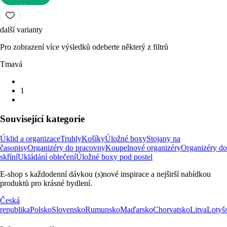
DO KOŠÍKU
další varianty
Pro zobrazení více výsledků odeberte některý z filtrů
Tmavá
1
Související kategorie
Úklid a organizace
Truhly
Košíky
Úložné boxy
Stojany na
časopisy
Organizéry do pracovny
Koupelnové organizéry
Organizéry do
skříní
Ukládání oblečení
Úložné boxy pod postel
E-shop s každodenní dávkou (s)nové inspirace a nejširší nabídkou
produktů pro krásné bydlení.
Česká
republika
Polsko
Slovensko
Rumunsko
Maďarsko
Chorvatsko
Litva
Lotyš