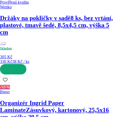
Prověřená kvalita
Wenko
Držáky na pokličky v sadě
8 ks, bez vrtání,
plastové, tmavě šedé, 8,5x4,5 cm, výška 5
cm
(
75
)
Skladem
305 Kč
330 Kč
38 Kč / ks
DO KOŠÍKU
-33 %
Bigso
Organizér Ingrid Paper
Laminate
Zásuvkový, kartonový, 25,5x16