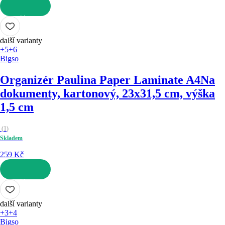
DO KOŠÍKU
další varianty
+5
+6
Bigso
Organizér Paulina Paper Laminate A4
Na
dokumenty, kartonový, 23x31,5 cm, výška
1,5 cm
(
1
)
Skladem
259 Kč
DO KOŠÍKU
další varianty
+3
+4
Bigso