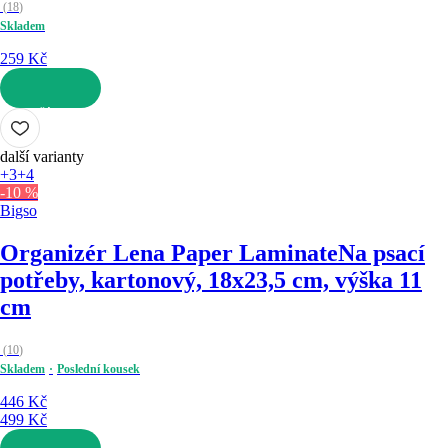
(
18
)
Skladem
259 Kč
DO KOŠÍKU
další varianty
+3
+4
-10 %
Bigso
Organizér Lena Paper Laminate
Na psací
potřeby, kartonový, 18x23,5 cm, výška 11
cm
(
10
)
Skladem
Poslední kousek
446 Kč
499 Kč