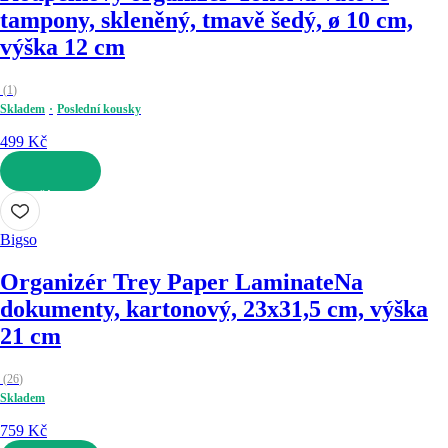
tampony, skleněný, tmavě šedý, ø 10 cm,
výška 12 cm
(
1
)
Skladem
Poslední kousky
499 Kč
DO KOŠÍKU
Bigso
Organizér Trey Paper Laminate
Na
dokumenty, kartonový, 23x31,5 cm, výška
21 cm
(
26
)
Skladem
759 Kč