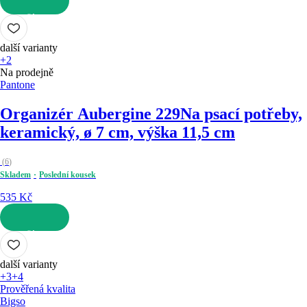
DO KOŠÍKU
další varianty
+2
Na prodejně
Pantone
Organizér Aubergine 229
Na psací potřeby,
keramický, ø 7 cm, výška 11,5 cm
(
6
)
Skladem
Poslední kousek
535 Kč
DO KOŠÍKU
další varianty
+3
+4
Prověřená kvalita
Bigso