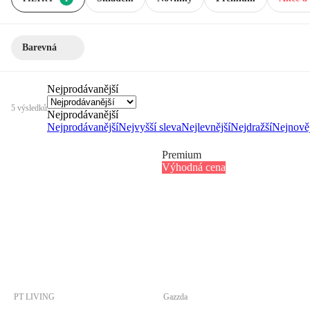
Barevná
Nejprodávanější
5 výsledků
Nejprodávanější
Nejprodávanější
Nejvyšší sleva
Nejlevnější
Nejdražší
Nejnověj
Premium
Výhodná cena
PT LIVING
Gazzda