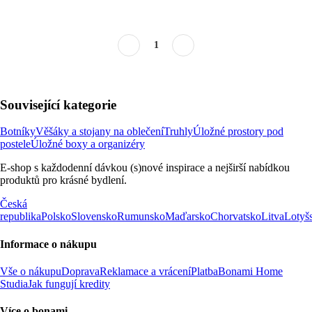
1
Související kategorie
Botníky
Věšáky a stojany na oblečení
Truhly
Úložné prostory pod
postele
Úložné boxy a organizéry
E-shop s každodenní dávkou (s)nové inspirace a nejširší nabídkou
produktů pro krásné bydlení.
Česká
republika
Polsko
Slovensko
Rumunsko
Maďarsko
Chorvatsko
Litva
Lotyš
Informace o nákupu
Vše o nákupu
Doprava
Reklamace a vrácení
Platba
Bonami Home
Studia
Jak fungují kredity
Více o bonami