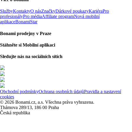
Služby
Kontakty
O nás
Značky
Dárkové poukazy
Kariéra
Pro
profesionály
Pro média
Affiliate program
Nová mobilní
aplikace
BonamiStar
Bonami prodejny v Praze
Stáhněte si Mobilní aplikaci
Sledujte nás na sociálních sítích
Obchodní podmínky
Ochrana osobních údajů
Pravidla a nastavení
cookies
© 2026 Bonami.cz, a.s. Všechna práva vyhrazena.
Thámova 289/13, 186 00 Praha
Česká republika