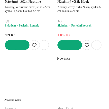
Nástěnný věšák Neptune
Nástěnný věšák Hook
Kovový, ve stříbrné barvě, šířka 22 cm,
Kovový, černý, šířka 24 cm, výška 37
výška 11,5 cm, hloubka 52 cm
cm, hloubka 24 cm
(
5
)
(
2
)
Skladem
Poslední kousek
Skladem
Poslední kousek
989 Kč
1 895 Kč
DO KOŠÍKU
DO KOŠÍKU
Novinka
Prověřená kvalita
Leitmotiv
Mauro Ferretti