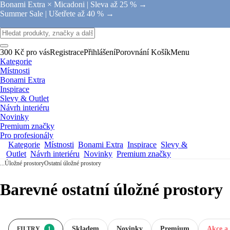
Bonami Extra × Micadoni |
Sleva až 25 % →
Summer Sale |
Ušetřete až 40 % →
300 Kč pro vás
Registrace
Přihlášení
Porovnání
Košík
Menu
Kategorie
Místnosti
Bonami Extra
Inspirace
Slevy & Outlet
Návrh interiéru
Novinky
Premium značky
Pro profesionály
Kategorie
Místnosti
Bonami Extra
Inspirace
Slevy &
Outlet
Návrh interiéru
Novinky
Premium značky
...
Úložné prostory
Ostatní úložné prostory
Barevné ostatní úložné prostory
Skladem
Novinky
Premium
Akce a 
FILTRY
1