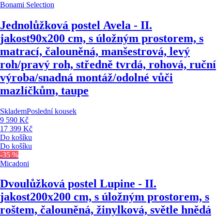
Bonami Selection
Jednolůžková postel Avela - II.
jakost
90x200 cm, s úložným prostorem, s
matrací, čalouněná, manšestrová, levý
roh/pravý roh, středně tvrdá, rohová, ruční
výroba/snadná montáž/odolné vůči
mazlíčkům, taupe
Skladem
Poslední kousek
9 590 Kč
17 399 Kč
Do košíku
Do košíku
-35 %
Micadoni
Dvoulůžková postel Lupine - II.
jakost
200x200 cm, s úložným prostorem, s
roštem, čalouněná, žinylková, světle hnědá