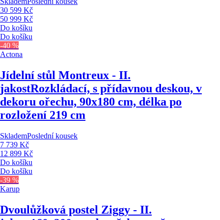
Skladem
Poslední kousek
30 599 Kč
50 999 Kč
Do košíku
Do košíku
-40 %
Actona
Jídelní stůl Montreux - II.
jakost
Rozkládací, s přídavnou deskou, v
dekoru ořechu, 90x180 cm, délka po
rozložení 219 cm
Skladem
Poslední kousek
7 739 Kč
12 899 Kč
Do košíku
Do košíku
-39 %
Karup
Dvoulůžková postel Ziggy - II.