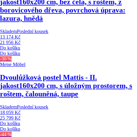
jakost
160x200 cm, bez čela, s roštem, z
borovicového dřeva, povrchová úprava:
lazura, hnědá
Skladem
Poslední kousek
13 174 Kč
21 956 Kč
Do košíku
Do košíku
-30 %
Meise Möbel
Dvoulůžková postel Mattis - II.
jakost
160x200 cm, s úložným prostorem, s
roštem, čalouněná, taupe
Skladem
Poslední kousek
18 059 Kč
25 799 Kč
Do košíku
Do košíku
-44 %