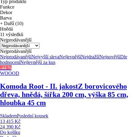
Typ produktu
Funkce
Dekor
Barva
+ Další (10)
Hnědá
11 výsledků
Nejprodávanější
Nejprodávanější
Nejprodávanější
Nejvyšší sleva
Nejlevnější
Nejdražší
Nejnovější
Dle
hodnocení
Nejlevnější za kus
-44 %
WOOOD
Komoda Root - II. jakost
Z borovicového
dřeva, hnědá, šířka 200 cm, výška 85 cm,
hloubka 45 cm
Skladem
Poslední kousek
13 415 Kč
24 390 Kč
Do košíku