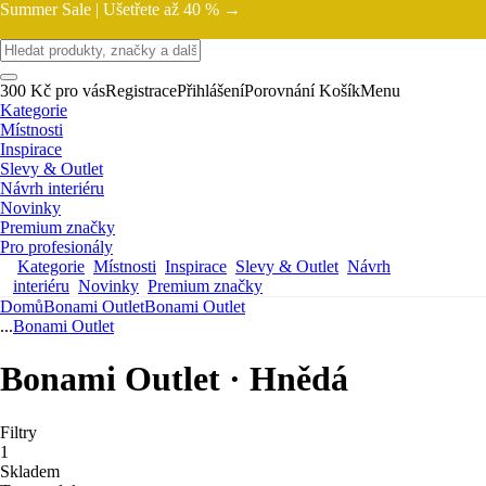
Summer Sale |
Ušetřete až 40 % →
300 Kč pro vás
Registrace
Přihlášení
Porovnání
Košík
Menu
Kategorie
Místnosti
Inspirace
Slevy & Outlet
Návrh interiéru
Novinky
Premium značky
Pro profesionály
Kategorie
Místnosti
Inspirace
Slevy & Outlet
Návrh
interiéru
Novinky
Premium značky
Domů
Bonami Outlet
Bonami Outlet
...
Bonami Outlet
Bonami Outlet · Hnědá
Filtry
1
Skladem