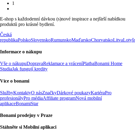
1
E-shop s každodenní dávkou (s)nové inspirace a nejširší nabídkou
produktů pro krásné bydlení.
Česká
republika
Polsko
Slovensko
Rumunsko
Maďarsko
Chorvatsko
Litva
Lotyš
Informace o nákupu
Vše o nákupu
Doprava
Reklamace a vrácení
Platba
Bonami Home
Studia
Jak fungují kredity
Více o bonami
Služby
Kontakty
O nás
Značky
Dárkové poukazy
Kariéra
Pro
profesionály
Pro média
Affiliate program
Nová mobilní
aplikace
BonamiStar
Bonami prodejny v Praze
Stáhněte si Mobilní aplikaci