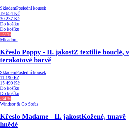
Skladem
Poslední kousek
19 654 Kč
30 237 Kč
Do košíku
Do košíku
-27 %
Micadoni
Křeslo Poppy - II. jakost
Z textilie bouclé, v
terakotové barvě
Skladem
Poslední kousek
11 190 Kč
15 490 Kč
Do košíku
Do košíku
-34 %
Windsor & Co Sofas
Křeslo Madame - II. jakost
Kožené, tmavě
hnědé