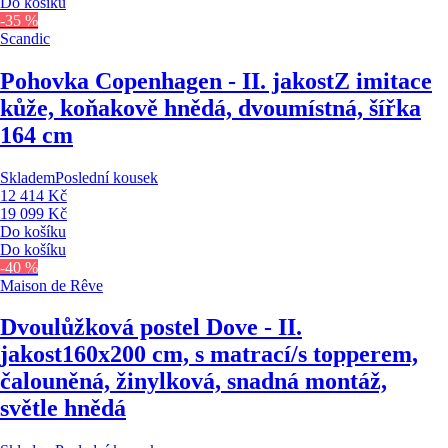
Do košíku
-35 %
Scandic
Pohovka Copenhagen - II. jakost
Z imitace
kůže, koňakově hnědá, dvoumístná, šířka
164 cm
Skladem
Poslední kousek
12 414 Kč
19 099 Kč
Do košíku
Do košíku
-40 %
Maison de Rêve
Dvoulůžková postel Dove - II.
jakost
160x200 cm, s matrací/s topperem,
čalouněná, žinylková, snadná montáž,
světle hnědá