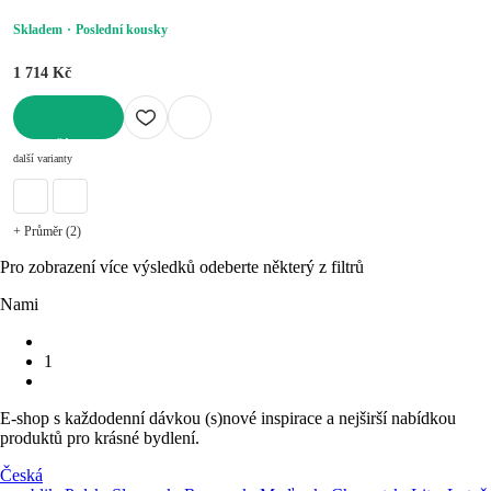
Skladem
Poslední kousky
1 714 Kč
DO KOŠÍKU
další varianty
+ Průměr (2)
Pro zobrazení více výsledků odeberte některý z filtrů
Nami
1
E-shop s každodenní dávkou (s)nové inspirace a nejširší nabídkou
produktů pro krásné bydlení.
Česká