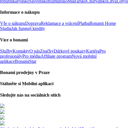
republika
Polsko
Slovensko
Rumunsko
Maďarsko
Chorvatsko
Litva
Lotyš
Informace o nákupu
Vše o nákupu
Doprava
Reklamace a vrácení
Platba
Bonami Home
Studia
Jak fungují kredity
Více o bonami
Služby
Kontakty
O nás
Značky
Dárkové poukazy
Kariéra
Pro
profesionály
Pro média
Affiliate program
Nová mobilní
aplikace
BonamiStar
Bonami prodejny v Praze
Stáhněte si Mobilní aplikaci
Sledujte nás na sociálních sítích