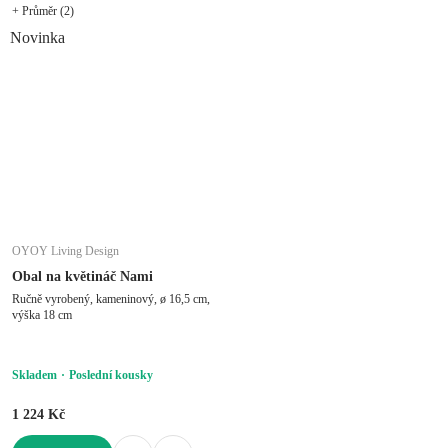
+ Průměr (2)
Novinka
OYOY Living Design
Obal na květináč Nami
Ručně vyrobený, kameninový, ø 16,5 cm,
výška 18 cm
Skladem
Poslední kousky
1 224 Kč