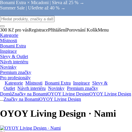
Bonami Extra × Micadoni |
Sleva až 25 % →
Summer Sale |
Ušetřete až 40 % →
300 Kč pro vás
Registrace
Přihlášení
Porovnání
Košík
Menu
Kategorie
Místnosti
Bonami Extra
Inspirace
Slevy & Outlet
Návrh interiéru
Novinky
Premium značky
Pro profesionály
Kategorie
Místnosti
Bonami Extra
Inspirace
Slevy &
Outlet
Návrh interiéru
Novinky
Premium značky
Domů
Značky na Bonami
OYOY Living Design
OYOY Living Design
...
Značky na Bonami
OYOY Living Design
OYOY Living Design · Nami