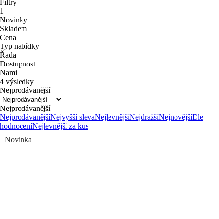
Filtry
1
Novinky
Skladem
Cena
Typ nabídky
Řada
Dostupnost
Nami
4 výsledky
Nejprodávanější
Nejprodávanější
Nejprodávanější
Nejvyšší sleva
Nejlevnější
Nejdražší
Nejnovější
Dle
hodnocení
Nejlevnější za kus
Novinka