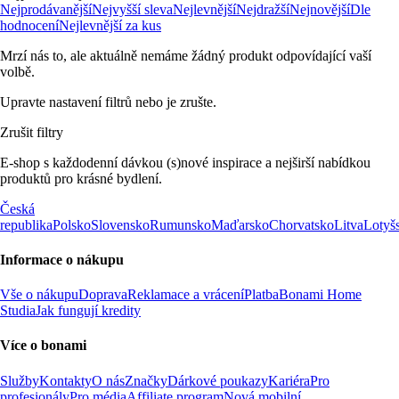
Nejprodávanější
Nejvyšší sleva
Nejlevnější
Nejdražší
Nejnovější
Dle
hodnocení
Nejlevnější za kus
Mrzí nás to, ale aktuálně nemáme žádný produkt odpovídající vaší
volbě.
Upravte nastavení filtrů nebo je zrušte.
Zrušit filtry
E-shop s každodenní dávkou (s)nové inspirace a nejširší nabídkou
produktů pro krásné bydlení.
Česká
republika
Polsko
Slovensko
Rumunsko
Maďarsko
Chorvatsko
Litva
Lotyš
Informace o nákupu
Vše o nákupu
Doprava
Reklamace a vrácení
Platba
Bonami Home
Studia
Jak fungují kredity
Více o bonami
Služby
Kontakty
O nás
Značky
Dárkové poukazy
Kariéra
Pro
profesionály
Pro média
Affiliate program
Nová mobilní