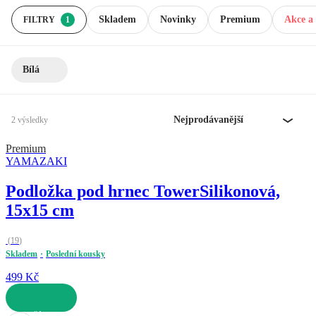
Skladem
Novinky
Premium
Akce a 
FILTRY
1
Bílá
Nejprodávanější
2 výsledky
Premium
YAMAZAKI
Podložka pod hrnec Tower
Silikonová,
15x15 cm
(
19
)
Skladem
Poslední kousky
499 Kč