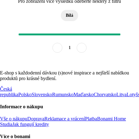
Pro zobrazení více výsledků odeberte některý z filtrů
Bílá
1
E-shop s každodenní dávkou (s)nové inspirace a nejširší nabídkou
produktů pro krásné bydlení.
Česká
republika
Polsko
Slovensko
Rumunsko
Maďarsko
Chorvatsko
Litva
Lotyš
Informace o nákupu
Vše o nákupu
Doprava
Reklamace a vrácení
Platba
Bonami Home
Studia
Jak fungují kredity
Více o bonami