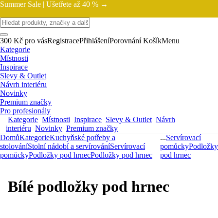
Summer Sale |
Ušetřete až 40 % →
300 Kč pro vás
Registrace
Přihlášení
Porovnání
Košík
Menu
Kategorie
Místnosti
Inspirace
Slevy & Outlet
Návrh interiéru
Novinky
Premium značky
Pro profesionály
Kategorie
Místnosti
Inspirace
Slevy & Outlet
Návrh
interiéru
Novinky
Premium značky
Domů
Kategorie
Kuchyňské potřeby a
...
Servírovací
stolování
Stolní nádobí a servírování
Servírovací
pomůcky
Podložky
pomůcky
Podložky pod hrnec
Podložky pod hrnec
pod hrnec
Bílé podložky pod hrnec