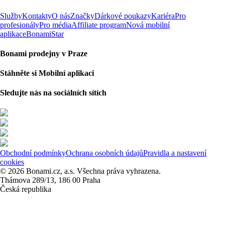
Služby
Kontakty
O nás
Značky
Dárkové poukazy
Kariéra
Pro
profesionály
Pro média
Affiliate program
Nová mobilní
aplikace
BonamiStar
Bonami prodejny v Praze
Stáhněte si Mobilní aplikaci
Sledujte nás na sociálních sítích
Obchodní podmínky
Ochrana osobních údajů
Pravidla a nastavení
cookies
© 2026 Bonami.cz, a.s. Všechna práva vyhrazena.
Thámova 289/13, 186 00 Praha
Česká republika