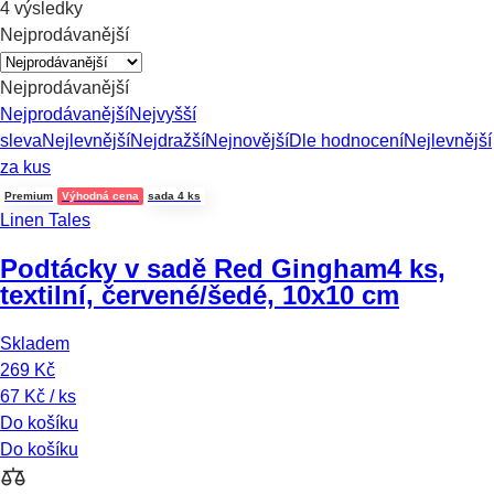
4 výsledky
Nejprodávanější
Nejprodávanější
Nejprodávanější
Nejvyšší
sleva
Nejlevnější
Nejdražší
Nejnovější
Dle hodnocení
Nejlevnější
za kus
Premium
Výhodná cena
sada 4 ks
Linen Tales
Podtácky v sadě Red Gingham
4 ks,
textilní, červené/šedé, 10x10 cm
Skladem
269 Kč
67 Kč / ks
Do košíku
Do košíku