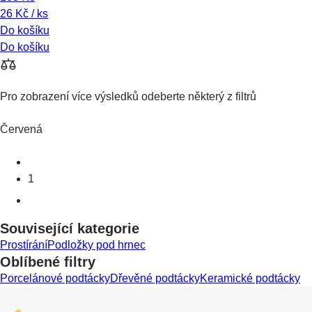
26 Kč / ks
Do košíku
Do košíku
Pro zobrazení více výsledků odeberte některý z filtrů
Červená
1
Související kategorie
Prostírání
Podložky pod hrnec
Oblíbené filtry
Porcelánové podtácky
Dřevěné podtácky
Keramické podtácky