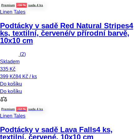
Premium
-16 %
sada 4 ks
Linen Tales
Podtácky v sadě Red Natural Stripes
4
ks, textilní, červené/v přírodní barvě,
10x10 cm
(
2
)
Skladem
335 Kč
399 Kč
84 Kč / ks
Do košíku
Do košíku
Premium
-12 %
sada 4 ks
Linen Tales
Podtácky v sadě Lava Falls
4 ks,
textilní, červené, 10x10 cm