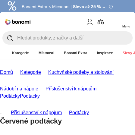
Bonami Extra × Micadoni |
Summer Sale |
Ušetřete až 40 % →
Sleva až 25 % →
Menu
Kategorie
Místnosti
Bonami Extra
Inspirace
Slevy &
Domů
Kategorie
Kuchyňské potřeby a stolování
Nádobí na nápoje
Příslušenství k nápojům
Podtácky
Podtácky
...
Příslušenství k nápojům
Podtácky
Červené podtácky