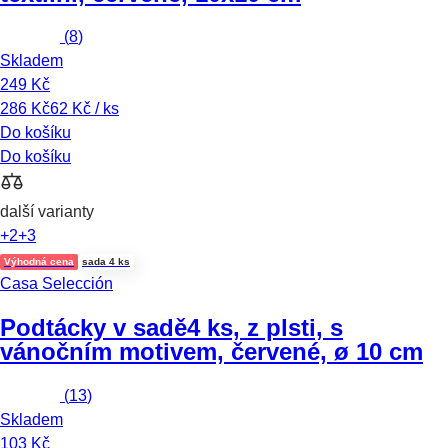
(
8
)
Skladem
249 Kč
286 Kč
62 Kč / ks
Do košíku
Do košíku
další varianty
+2
+3
Výhodná cena
sada 4 ks
Casa Selección
Podtácky v sadě
4 ks, z plsti, s
vánočním motivem, červené, ø 10 cm
(
13
)
Skladem
103 Kč