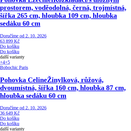
prostorem, voděodolná, černá, trojmístná,
šířka 265 cm, hloubka 109 cm, hloubka
sedáku 60 cm
Doručíme od 2. 10. 2026
63 899 Kč
Do košíku
Do košíku
další varianty
+4
+5
Bobochic Paris
Pohovka Celine
Žinylková, růžová,
dvoumístná, šířka 160 cm, hloubka 87 cm,
hloubka sedáku 60 cm
Doručíme od 2. 10. 2026
36 649 Kč
Do košíku
Do košíku
další varianty