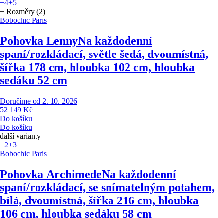
+4
+5
+ Rozměry (2)
Bobochic Paris
Pohovka Lenny
Na každodenní
spaní/rozkládací, světle šedá, dvoumístná,
šířka 178 cm, hloubka 102 cm, hloubka
sedáku 52 cm
Doručíme od 2. 10. 2026
52 149 Kč
Do košíku
Do košíku
další varianty
+2
+3
Bobochic Paris
Pohovka Archimede
Na každodenní
spaní/rozkládací, se snímatelným potahem,
bílá, dvoumístná, šířka 216 cm, hloubka
106 cm, hloubka sedáku 58 cm