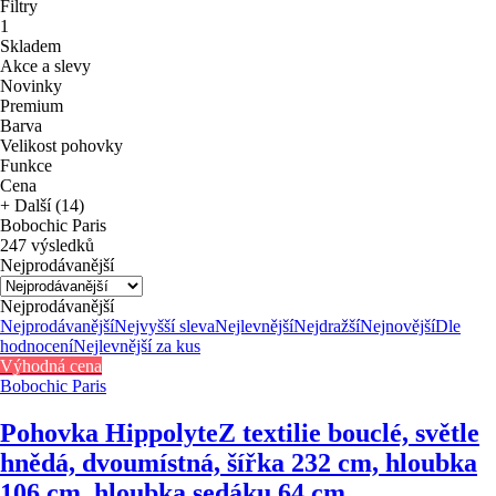
Filtry
1
Skladem
Akce a slevy
Novinky
Premium
Barva
Velikost pohovky
Funkce
Cena
+ Další (14)
Bobochic Paris
247 výsledků
Nejprodávanější
Nejprodávanější
Nejprodávanější
Nejvyšší sleva
Nejlevnější
Nejdražší
Nejnovější
Dle
hodnocení
Nejlevnější za kus
Výhodná cena
Bobochic Paris
Pohovka Hippolyte
Z textilie bouclé, světle
hnědá, dvoumístná, šířka 232 cm, hloubka
106 cm, hloubka sedáku 64 cm