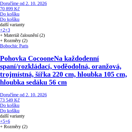
Doručíme od 2. 10. 2026
70 899 Kč
Do košíku
Do košíku
další varianty
+2
+3
+ Materiál čalounění (2)
+ Rozměry (2)
Bobochic Paris
Pohovka Cocoone
Na každodenní
spaní/rozkládací, voděodolná, oranžová,
trojmístná, šířka 220 cm, hloubka 105 cm,
hloubka sedáku 56 cm
Doručíme od 2. 10. 2026
73 549 Kč
Do košíku
Do košíku
další varianty
+5
+6
+ Rozměry (2)