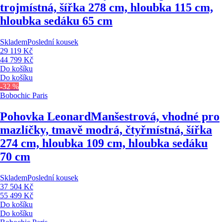
trojmístná, šířka 278 cm, hloubka 115 cm,
hloubka sedáku 65 cm
Skladem
Poslední kousek
29 119 Kč
44 799 Kč
Do košíku
Do košíku
-32 %
Bobochic Paris
Pohovka Leonard
Manšestrová, vhodné pro
mazlíčky, tmavě modrá, čtyřmístná, šířka
274 cm, hloubka 109 cm, hloubka sedáku
70 cm
Skladem
Poslední kousek
37 504 Kč
55 499 Kč
Do košíku
Do košíku