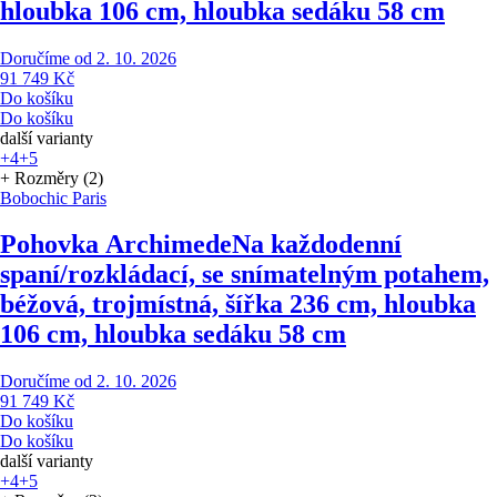
hloubka 106 cm, hloubka sedáku 58 cm
Doručíme od 2. 10. 2026
91 749 Kč
Do košíku
Do košíku
další varianty
+4
+5
+ Rozměry (2)
Bobochic Paris
Pohovka Archimede
Na každodenní
spaní/rozkládací, se snímatelným potahem,
béžová, trojmístná, šířka 236 cm, hloubka
106 cm, hloubka sedáku 58 cm
Doručíme od 2. 10. 2026
91 749 Kč
Do košíku
Do košíku
další varianty
+4
+5