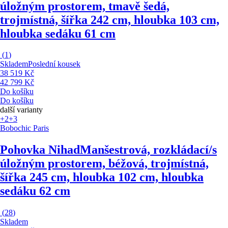
úložným prostorem, tmavě šedá,
trojmístná, šířka 242 cm, hloubka 103 cm,
hloubka sedáku 61 cm
(
1
)
Skladem
Poslední kousek
38 519 Kč
42 799 Kč
Do košíku
Do košíku
další varianty
+2
+3
Bobochic Paris
Pohovka Nihad
Manšestrová, rozkládací/s
úložným prostorem, béžová, trojmístná,
šířka 245 cm, hloubka 102 cm, hloubka
sedáku 62 cm
(
28
)
Skladem