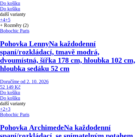
Do košíku
Do košíku
další varianty
+4
+5
+ Rozměry (2)
Bobochic Paris
Pohovka Lenny
Na každodenní
spaní/rozkládací, tmavě modrá,
dvoumístná, šířka 178 cm, hloubka 102 cm,
hloubka sedáku 52 cm
Doručíme od 2. 10. 2026
52 149 Kč
Do košíku
Do košíku
další varianty
+2
+3
Bobochic Paris
Pohovka Archimede
Na každodenní
spaní/rozkládací, se snímatelným potahem,