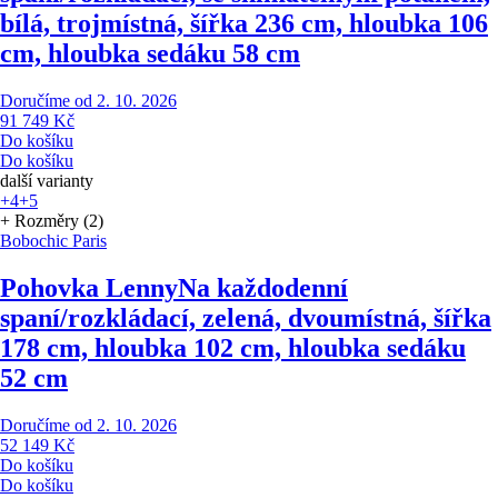
bílá, trojmístná, šířka 236 cm, hloubka 106
cm, hloubka sedáku 58 cm
Doručíme od 2. 10. 2026
91 749 Kč
Do košíku
Do košíku
další varianty
+4
+5
+ Rozměry (2)
Bobochic Paris
Pohovka Lenny
Na každodenní
spaní/rozkládací, zelená, dvoumístná, šířka
178 cm, hloubka 102 cm, hloubka sedáku
52 cm
Doručíme od 2. 10. 2026
52 149 Kč
Do košíku
Do košíku