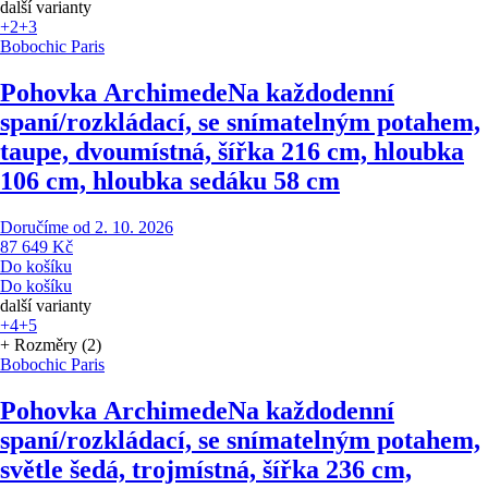
další varianty
+2
+3
Bobochic Paris
Pohovka Archimede
Na každodenní
spaní/rozkládací, se snímatelným potahem,
taupe, dvoumístná, šířka 216 cm, hloubka
106 cm, hloubka sedáku 58 cm
Doručíme od 2. 10. 2026
87 649 Kč
Do košíku
Do košíku
další varianty
+4
+5
+ Rozměry (2)
Bobochic Paris
Pohovka Archimede
Na každodenní
spaní/rozkládací, se snímatelným potahem,
světle šedá, trojmístná, šířka 236 cm,