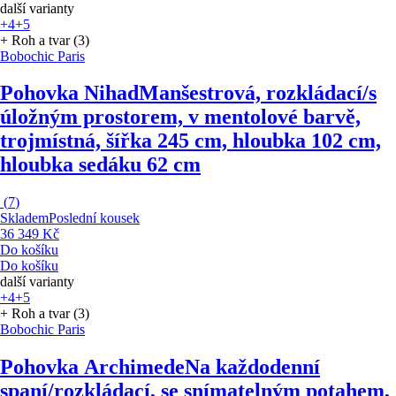
další varianty
+4
+5
+ Roh a tvar (3)
Bobochic Paris
Pohovka Nihad
Manšestrová, rozkládací/s
úložným prostorem, v mentolové barvě,
trojmístná, šířka 245 cm, hloubka 102 cm,
hloubka sedáku 62 cm
(
7
)
Skladem
Poslední kousek
36 349 Kč
Do košíku
Do košíku
další varianty
+4
+5
+ Roh a tvar (3)
Bobochic Paris
Pohovka Archimede
Na každodenní
spaní/rozkládací, se snímatelným potahem,