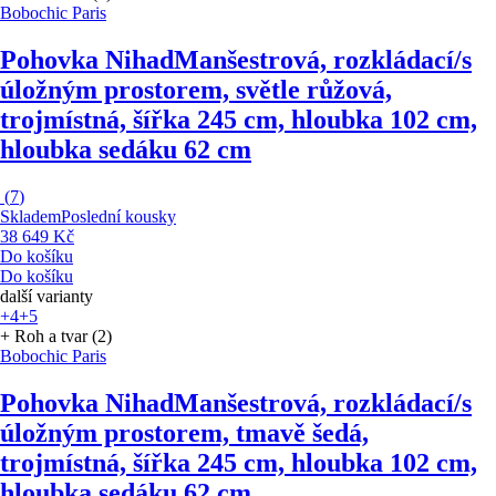
Bobochic Paris
Pohovka Nihad
Manšestrová, rozkládací/s
úložným prostorem, světle růžová,
trojmístná, šířka 245 cm, hloubka 102 cm,
hloubka sedáku 62 cm
(
7
)
Skladem
Poslední kousky
38 649 Kč
Do košíku
Do košíku
další varianty
+4
+5
+ Roh a tvar (2)
Bobochic Paris
Pohovka Nihad
Manšestrová, rozkládací/s
úložným prostorem, tmavě šedá,
trojmístná, šířka 245 cm, hloubka 102 cm,
hloubka sedáku 62 cm