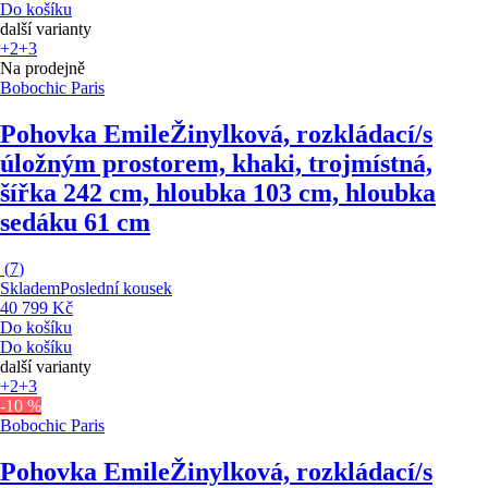
Do košíku
další varianty
+2
+3
Na prodejně
Bobochic Paris
Pohovka Emile
Žinylková, rozkládací/s
úložným prostorem, khaki, trojmístná,
šířka 242 cm, hloubka 103 cm, hloubka
sedáku 61 cm
(
7
)
Skladem
Poslední kousek
40 799 Kč
Do košíku
Do košíku
další varianty
+2
+3
-10 %
Bobochic Paris
Pohovka Emile
Žinylková, rozkládací/s