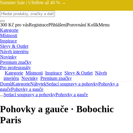
Summer Sale |
Ušetřete až 40 % →
300 Kč pro vás
Registrace
Přihlášení
Porovnání
Košík
Menu
Kategorie
Místnosti
Inspirace
Slevy & Outlet
Návrh interiéru
Novinky
Premium značky
Pro profesionály
Kategorie
Místnosti
Inspirace
Slevy & Outlet
Návrh
interiéru
Novinky
Premium značky
Domů
Kategorie
Nábytek
Sedací soupravy a pohovky
Pohovky a
gauče
Pohovky a gauče
...
Sedací soupravy a pohovky
Pohovky a gauče
Pohovky a gauče · Bobochic
Paris