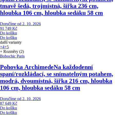
tmavě šedá, trojmístná, šířka 236 cm,
hloubka 106 cm, hloubka sedáku 58 cm
Doručíme od 2. 10. 2026
91 749 Kč
Do košíku
Do košíku
další varianty
+4
+5
+ Rozměry (2)
Bobochic Paris
Pohovka Archimede
Na každodenní
spaní/rozkládací, se snímatelným potahem,
modrá, dvoumístná, šířka 216 cm, hloubka
106 cm, hloubka sedáku 58 cm
Doručíme od 2. 10. 2026
87 649 Kč
Do košíku
Do košíku