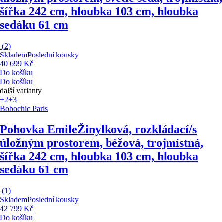
šířka 242 cm, hloubka 103 cm, hloubka
sedáku 61 cm
(
2
)
Skladem
Poslední kousky
40 699 Kč
Do košíku
Do košíku
další varianty
+2
+3
Bobochic Paris
Pohovka Emile
Žinylková, rozkládací/s
úložným prostorem, béžová, trojmístná,
šířka 242 cm, hloubka 103 cm, hloubka
sedáku 61 cm
(
1
)
Skladem
Poslední kousky
42 799 Kč
Do košíku