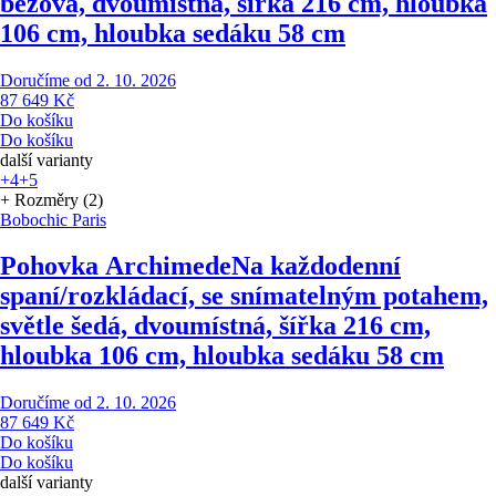
béžová, dvoumístná, šířka 216 cm, hloubka
106 cm, hloubka sedáku 58 cm
Doručíme od 2. 10. 2026
87 649 Kč
Do košíku
Do košíku
další varianty
+4
+5
+ Rozměry (2)
Bobochic Paris
Pohovka Archimede
Na každodenní
spaní/rozkládací, se snímatelným potahem,
světle šedá, dvoumístná, šířka 216 cm,
hloubka 106 cm, hloubka sedáku 58 cm
Doručíme od 2. 10. 2026
87 649 Kč
Do košíku
Do košíku
další varianty