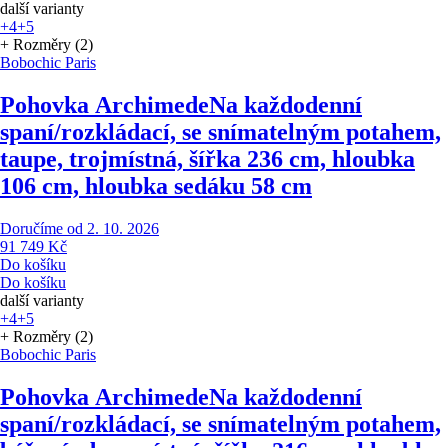
další varianty
+4
+5
+ Rozměry (2)
Bobochic Paris
Pohovka Archimede
Na každodenní
spaní/rozkládací, se snímatelným potahem,
taupe, trojmístná, šířka 236 cm, hloubka
106 cm, hloubka sedáku 58 cm
Doručíme od 2. 10. 2026
91 749 Kč
Do košíku
Do košíku
další varianty
+4
+5
+ Rozměry (2)
Bobochic Paris
Pohovka Archimede
Na každodenní
spaní/rozkládací, se snímatelným potahem,