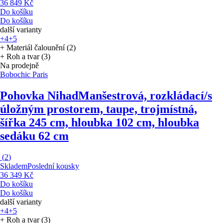
36 849 Kč
Do košíku
Do košíku
další varianty
+4
+5
+ Materiál čalounění (2)
+ Roh a tvar (3)
Na prodejně
Bobochic Paris
Pohovka Nihad
Manšestrová, rozkládací/s
úložným prostorem, taupe, trojmístná,
šířka 245 cm, hloubka 102 cm, hloubka
sedáku 62 cm
(
2
)
Skladem
Poslední kousky
36 349 Kč
Do košíku
Do košíku
další varianty
+4
+5
+ Roh a tvar (3)