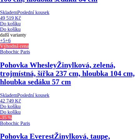
Skladem
Poslední kousek
49 519 Kč
Do košíku
Do košíku
další varianty
+5
+6
Výhodná cena
Bobochic Paris
Pohovka Whesley
Žinylková, zelená,
trojmístná, šířka 237 cm, hloubka 104 cm,
hloubka sedáku 57 cm
Skladem
Poslední kousek
42 749 Kč
Do košíku
Do košíku
-35 %
Bobochic Paris
Pohovka Everest
Žinylková, taupe,