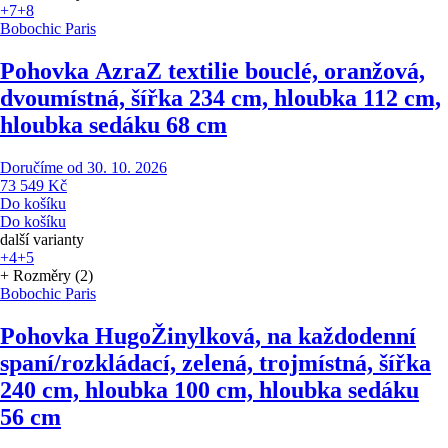
+7
+8
Bobochic Paris
Pohovka Azra
Z textilie bouclé, oranžová,
dvoumístná, šířka 234 cm, hloubka 112 cm,
hloubka sedáku 68 cm
Doručíme od 30. 10. 2026
73 549 Kč
Do košíku
Do košíku
další varianty
+4
+5
+ Rozměry (2)
Bobochic Paris
Pohovka Hugo
Žinylková, na každodenní
spaní/rozkládací, zelená, trojmístná, šířka
240 cm, hloubka 100 cm, hloubka sedáku
56 cm