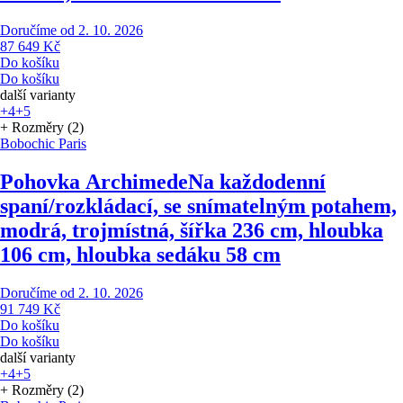
Doručíme od 2. 10. 2026
87 649 Kč
Do košíku
Do košíku
další varianty
+4
+5
+ Rozměry (2)
Bobochic Paris
Pohovka Archimede
Na každodenní
spaní/rozkládací, se snímatelným potahem,
modrá, trojmístná, šířka 236 cm, hloubka
106 cm, hloubka sedáku 58 cm
Doručíme od 2. 10. 2026
91 749 Kč
Do košíku
Do košíku
další varianty
+4
+5
+ Rozměry (2)