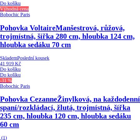
Do košíku
Výhodná cena
Bobochic Paris
Pohovka Voltaire
Manšestrová, růžová,
trojmístná, šířka 280 cm, hloubka 124 cm,
hloubka sedáku 70 cm
Skladem
Poslední kousek
41 919 Kč
Do košíku
Do košíku
-31 %
Bobochic Paris
Pohovka Cezanne
Žinylková, na každodenní
spaní/rozkládací, žlutá, trojmístná, šířka
235 cm, hloubka 120 cm, hloubka sedáku
60 cm
(
1
)