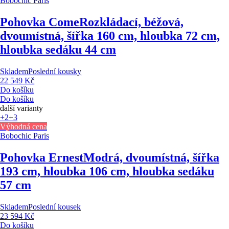
Bobochic Paris
Pohovka Come
Rozkládací, béžová,
dvoumístná, šířka 160 cm, hloubka 72 cm,
hloubka sedáku 44 cm
Skladem
Poslední kousky
22 549 Kč
Do košíku
Do košíku
další varianty
+2
+3
Výhodná cena
Bobochic Paris
Pohovka Ernest
Modrá, dvoumístná, šířka
193 cm, hloubka 106 cm, hloubka sedáku
57 cm
Skladem
Poslední kousek
23 594 Kč
Do košíku