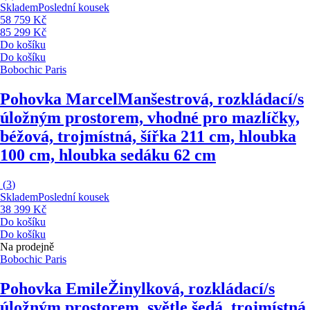
Skladem
Poslední kousek
58 759 Kč
85 299 Kč
Do košíku
Do košíku
Bobochic Paris
Pohovka Marcel
Manšestrová, rozkládací/s
úložným prostorem, vhodné pro mazlíčky,
béžová, trojmístná, šířka 211 cm, hloubka
100 cm, hloubka sedáku 62 cm
(
3
)
Skladem
Poslední kousek
38 399 Kč
Do košíku
Do košíku
Na prodejně
Bobochic Paris
Pohovka Emile
Žinylková, rozkládací/s
úložným prostorem, světle šedá, trojmístná,