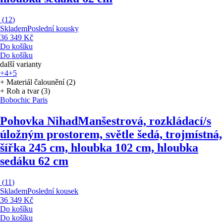
(
12
)
Skladem
Poslední kousky
36 349 Kč
Do košíku
Do košíku
další varianty
+4
+5
+ Materiál čalounění (2)
+ Roh a tvar (3)
Bobochic Paris
Pohovka Nihad
Manšestrová, rozkládací/s
úložným prostorem, světle šedá, trojmístná,
šířka 245 cm, hloubka 102 cm, hloubka
sedáku 62 cm
(
11
)
Skladem
Poslední kousek
36 349 Kč
Do košíku
Do košíku