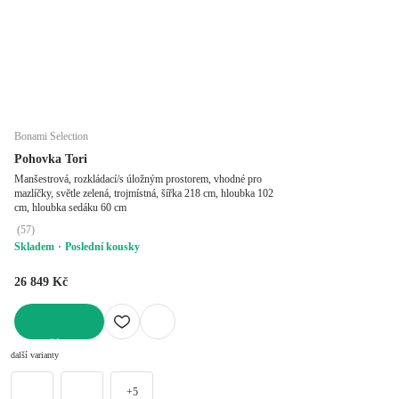
Bonami Selection
Pohovka Tori
Manšestrová, rozkládací/s úložným prostorem, vhodné pro
mazlíčky, světle zelená, trojmístná, šířka 218 cm, hloubka 102
cm, hloubka sedáku 60 cm
(
57
)
Skladem
Poslední kousky
26 849 Kč
DO KOŠÍKU
další varianty
+5