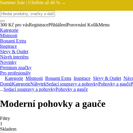
Summer Sale |
Ušetřete až 40 % →
300 Kč pro vás
Registrace
Přihlášení
Porovnání
Košík
Menu
Kategorie
Místnosti
Bonami Extra
Inspirace
Slevy & Outlet
Návrh interiéru
Novinky
Premium značky
Pro profesionály
Kategorie
Místnosti
Bonami Extra
Inspirace
Slevy & Outlet
Návrh
Domů
Kategorie
Nábytek
Sedací soupravy a pohovky
Pohovky a gauče
P
...
Sedací soupravy a pohovky
Pohovky a gauče
Moderní pohovky a gauče
Filtry
1
Skladem