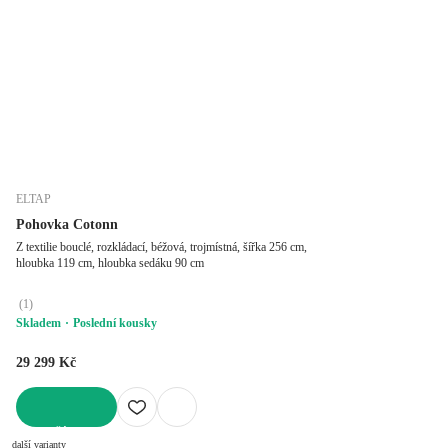
ELTAP
Pohovka Cotonn
Z textilie bouclé, rozkládací, béžová, trojmístná, šířka 256 cm,
hloubka 119 cm, hloubka sedáku 90 cm
(
1
)
Skladem
Poslední kousky
29 299 Kč
DO KOŠÍKU
další varianty