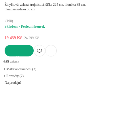
Žinylková, zelená, trojmístná, šířka 224 cm, hloubka 88 cm,
hloubka sedáku 55 cm
(
190
)
Skladem
Poslední kousek
19 439 Kč
24 299 Kč
DO KOŠÍKU
další varianty
+ Materiál čalounění (3)
+ Rozměry (2)
Na prodejně