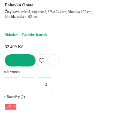
Pohovka Omao
Žinylková, zelená, trojmístná, šířka 244 cm, hloubka 102 cm,
hloubka sedáku 62 cm
Skladem
Poslední kousek
32 499 Kč
DO KOŠÍKU
další varianty
+2
+ Rozměry (2)
-20 %