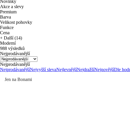
Novinky
Akce a slevy
Premium
Barva
Velikost pohovky
Funkce
Cena
+ Další (14)
Moderní
988 výsledků
Nejprodávanější
Nejprodávanější
Nejprodávanější
Nejvyšší sleva
Nejlevnější
Nejdražší
Nejnovější
Dle hod
Jen na Bonami