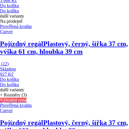
3 668 Kč
Do košíku
Do košíku
další varianty
Na prodejně
Prověřená kvalita
Curver
Pojízdný regál
Plastový, černý, šířka 37 cm,
výška 61 cm, hloubka 39 cm
(
22
)
Skladem
927 Kč
Do košíku
Do košíku
další varianty
+ Rozměry (3)
Výhodná cena
Prověřená kvalita
Curver
Pojízdný regál
Plastový, černý, šířka 37 cm,