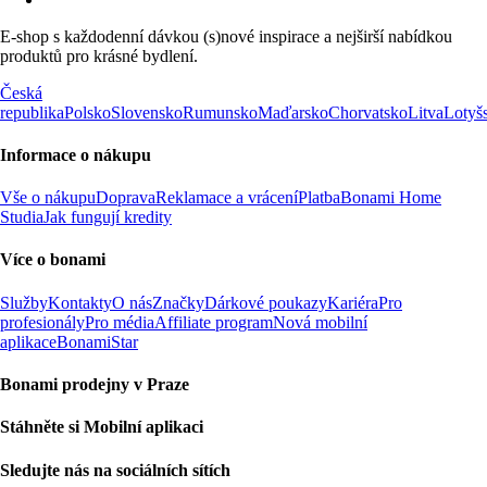
E-shop s každodenní dávkou (s)nové inspirace a nejširší nabídkou
produktů pro krásné bydlení.
Česká
republika
Polsko
Slovensko
Rumunsko
Maďarsko
Chorvatsko
Litva
Lotyš
Informace o nákupu
Vše o nákupu
Doprava
Reklamace a vrácení
Platba
Bonami Home
Studia
Jak fungují kredity
Více o bonami
Služby
Kontakty
O nás
Značky
Dárkové poukazy
Kariéra
Pro
profesionály
Pro média
Affiliate program
Nová mobilní
aplikace
BonamiStar
Bonami prodejny v Praze
Stáhněte si Mobilní aplikaci
Sledujte nás na sociálních sítích