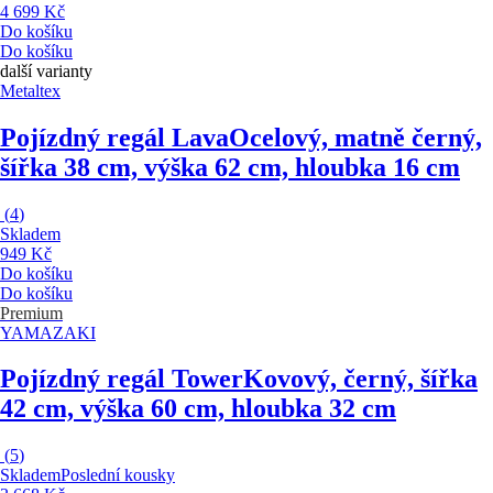
4 699 Kč
Do košíku
Do košíku
další varianty
Metaltex
Pojízdný regál Lava
Ocelový, matně černý,
šířka 38 cm, výška 62 cm, hloubka 16 cm
(
4
)
Skladem
949 Kč
Do košíku
Do košíku
Premium
YAMAZAKI
Pojízdný regál Tower
Kovový, černý, šířka
42 cm, výška 60 cm, hloubka 32 cm
(
5
)
Skladem
Poslední kousky