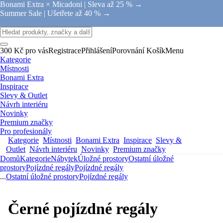
Bonami Extra × Micadoni |
Sleva až 25 % →
Summer Sale |
Ušetřete až 40 % →
300 Kč pro vás
Registrace
Přihlášení
Porovnání
Košík
Menu
Kategorie
Místnosti
Bonami Extra
Inspirace
Slevy & Outlet
Návrh interiéru
Novinky
Premium značky
Pro profesionály
Kategorie
Místnosti
Bonami Extra
Inspirace
Slevy &
Outlet
Návrh interiéru
Novinky
Premium značky
Domů
Kategorie
Nábytek
Úložné prostory
Ostatní úložné
prostory
Pojízdné regály
Pojízdné regály
...
Ostatní úložné prostory
Pojízdné regály
Černé pojízdné regály