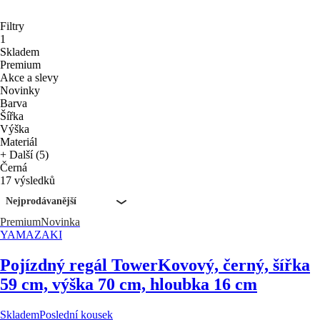
Filtry
1
Skladem
Premium
Akce a slevy
Novinky
Barva
Šířka
Výška
Materiál
+ Další (5)
Černá
17 výsledků
Nejprodávanější
Premium
Novinka
YAMAZAKI
Pojízdný regál Tower
Kovový, černý, šířka
59 cm, výška 70 cm, hloubka 16 cm
Skladem
Poslední kousek