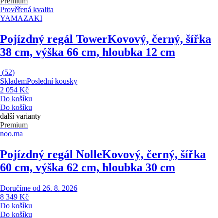
Premium
Prověřená kvalita
YAMAZAKI
Pojízdný regál Tower
Kovový, černý, šířka
38 cm, výška 66 cm, hloubka 12 cm
(
52
)
Skladem
Poslední kousky
2 054 Kč
Do košíku
Do košíku
další varianty
Premium
noo.ma
Pojízdný regál Nolle
Kovový, černý, šířka
60 cm, výška 62 cm, hloubka 30 cm
Doručíme od 26. 8. 2026
8 349 Kč
Do košíku
Do košíku