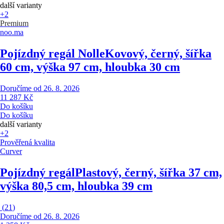
další varianty
+2
Premium
noo.ma
Pojízdný regál Nolle
Kovový, černý, šířka
60 cm, výška 97 cm, hloubka 30 cm
Doručíme od 26. 8. 2026
11 287 Kč
Do košíku
Do košíku
další varianty
+2
Prověřená kvalita
Curver
Pojízdný regál
Plastový, černý, šířka 37 cm,
výška 80,5 cm, hloubka 39 cm
(
21
)
Doručíme od 26. 8. 2026