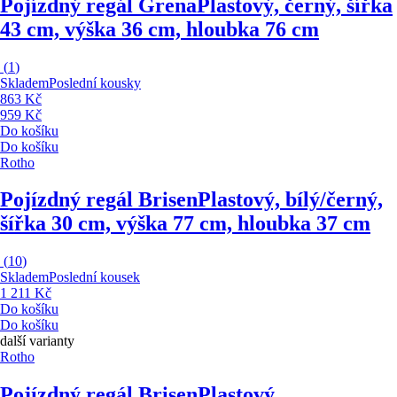
Pojízdný regál Grena
Plastový, černý, šířka
43 cm, výška 36 cm, hloubka 76 cm
(
1
)
Skladem
Poslední kousky
863 Kč
959 Kč
Do košíku
Do košíku
Rotho
Pojízdný regál Brisen
Plastový, bílý/černý,
šířka 30 cm, výška 77 cm, hloubka 37 cm
(
10
)
Skladem
Poslední kousek
1 211 Kč
Do košíku
Do košíku
další varianty
Rotho
Pojízdný regál Brisen
Plastový,