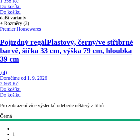
1 358 Kč
Do košíku
Do košíku
další varianty
+ Rozměry (3)
Premier Housewares
Pojízdný regál
Plastový, černý/ve stříbrné
barvě, šířka 33 cm, výška 79 cm, hloubka
39 cm
(
4
)
Doručíme od 1. 9. 2026
2 669 Kč
Do košíku
Do košíku
Pro zobrazení více výsledků odeberte některý z filtrů
Černá
1