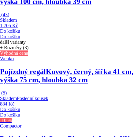
výška 100 cm, hloubka 39 cm
(
43
)
Skladem
1 705 Kč
Do košíku
Do košíku
další varianty
+ Rozměry (3)
Výhodná cena
Wenko
Pojízdný regál
Kovový, černý, šířka 41 cm,
výška 75 cm, hloubka 32 cm
(
5
)
Skladem
Poslední kousek
884 Kč
Do košíku
Do košíku
-10 %
Compactor