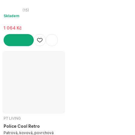
30 cm, výška 30 cm, hloubka 15
cm
(
15
)
Skladem
1 064 Kč
DO KOŠÍKU
PT LIVING
Police Cool Retro
Patrová, kovová, povrchová