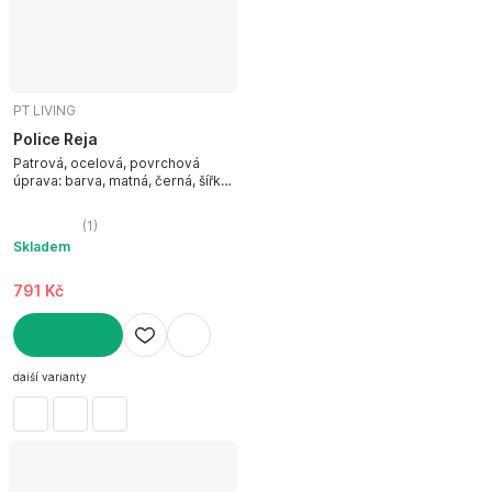
PT LIVING
Police Reja
Patrová, ocelová, povrchová
úprava: barva, matná, černá, šířka
40 cm, výška 30 cm, hloubka 15
cm
(
1
)
Skladem
791 Kč
DO KOŠÍKU
další varianty