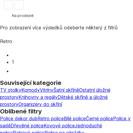
Na prodejně
Pro zobrazení více výsledků odeberte některý z filtrů
Retro
1
Související kategorie
TV stolky
Komody
Vitríny
Šatní skříně
Ostatní úložné
prostory
Knihovny a regály
Dětské skříně a úložné
prostory
Organizéry do skříní
Oblíbené filtry
Police dekor dub
Retro police
Bílé police
Černé police
Police v
sadě
Dřevěné police
Kovové police
Jednoduché
police
Patrové police
Police na obrázky