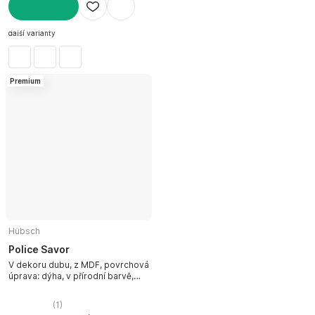
DO KOŠÍKU
další varianty
Premium
Hübsch
Police Savor
V dekoru dubu, z MDF, povrchová
úprava: dýha, v přírodní barvě,
šířka 40 cm, výška 12 cm, hloubka
12 cm
(
1
)