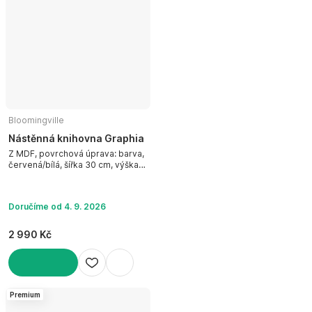
Bloomingville
Nástěnná knihovna Graphia
Z MDF, povrchová úprava: barva,
červená/bílá, šířka 30 cm, výška
60 cm, hloubka 24 cm
Doručíme od 4. 9. 2026
2 990 Kč
DO KOŠÍKU
Premium