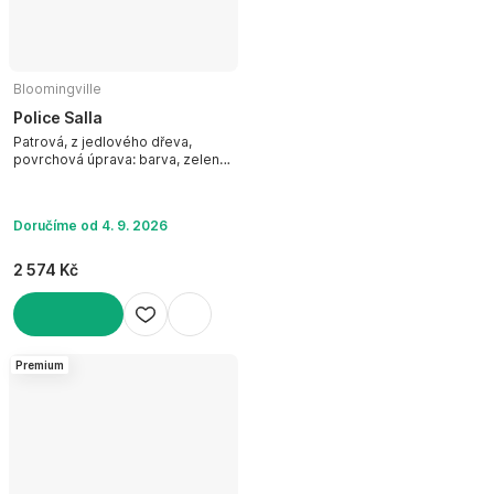
Bloomingville
Police Salla
Patrová, z jedlového dřeva,
povrchová úprava: barva, zelená,
šířka 49,5 cm, výška 40,5 cm,
hloubka 15 cm
Doručíme od 4. 9. 2026
2 574 Kč
DO KOŠÍKU
Premium