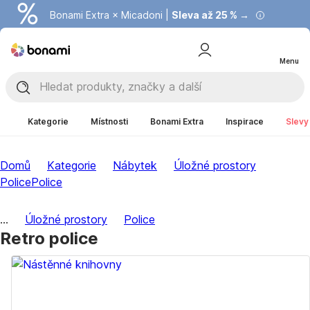
Bonami Extra × Micadoni |
Summer Sale |
Ušetřete až 40 % →
Sleva až 25 % →
Menu
Kategorie
Místnosti
Bonami Extra
Inspirace
Slevy
Domů
Kategorie
Nábytek
Úložné prostory
Police
Police
...
Úložné prostory
Police
Retro police