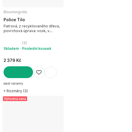
Bloomingville
Police Tilo
Patrová, z recyklovaného dřeva,
povrchová úprava: vosk, v
přírodní barvě, šířka 53 cm, výška
70 cm, hloubka 10 cm
(
3
)
Skladem
Poslední kousek
2 379 Kč
DO KOŠÍKU
další varianty
+ Rozměry (3)
Výhodná cena