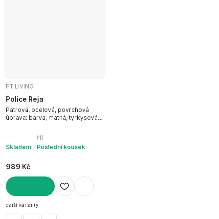
PT LIVING
Police Reja
Patrová, ocelová, povrchová
úprava: barva, matná, tyrkysová,
šířka 40 cm, výška 30 cm, hloubka
15 cm
(
1
)
Skladem
Poslední kousek
989 Kč
DO KOŠÍKU
další varianty