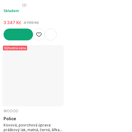
cm
(
2
)
Skladem
3 347 Kč
3 709 Kč
DO KOŠÍKU
Výhodná cena
WOOOD
Police
Kovová, povrchová úprava:
práškový lak, matná, černá, šířka