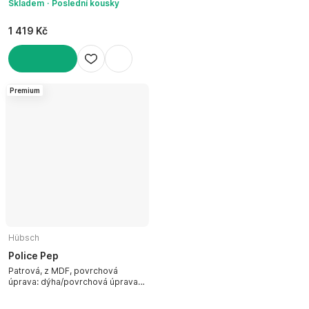
Skladem
Poslední kousky
1 419 Kč
DO KOŠÍKU
Premium
Hübsch
Police Pep
Patrová, z MDF, povrchová
úprava: dýha/povrchová úprava:
barva, žlutá/šedá, šířka 50 cm,
výška 40 cm, hloubka 19 cm