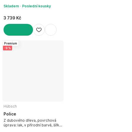
Skladem
Poslední kousky
3 739 Kč
DO KOŠÍKU
Premium
-9 %
Hübsch
Police
Z dubového dřeva, povrchová
úprava: lak, v přírodní barvě, šířka
40 cm, výška 20 cm, hloubka 20