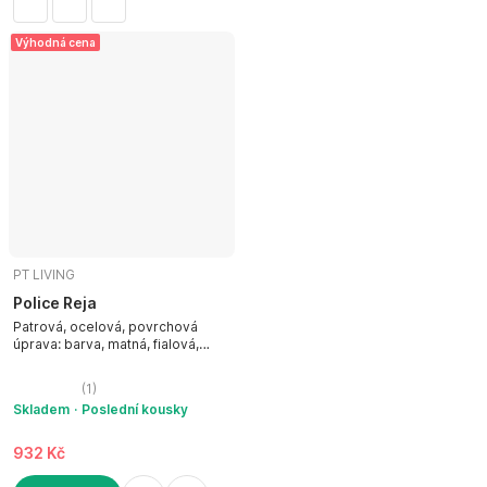
Výhodná cena
PT LIVING
Police Reja
Patrová, ocelová, povrchová
úprava: barva, matná, fialová,
šířka 40 cm, výška 30 cm, hloubka
15 cm
(
1
)
Skladem
Poslední kousky
932 Kč