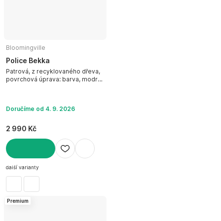
Bloomingville
Police Bekka
Patrová, z recyklovaného dřeva,
povrchová úprava: barva, modrá,
šířka 70 cm, výška 70 cm, hloubka
10 cm
Doručíme od 4. 9. 2026
2 990 Kč
DO KOŠÍKU
další varianty
Premium