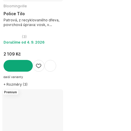
Bloomingville
Police Tilo
Patrová, z recyklovaného dřeva,
povrchová úprava: vosk, v
přírodní barvě, šířka 53 cm, výška
53 cm, hloubka 10 cm
(
3
)
Doručíme od 4. 9. 2026
2 109 Kč
DO KOŠÍKU
další varianty
+ Rozměry (3)
Premium