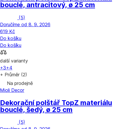
bouclé, antracitový, ø 25 cm
(
5
)
Doručíme od 8. 9. 2026
619 Kč
Do košíku
Do košíku
další varianty
+3
+4
+ Průměr (2)
Na prodejně
Mioli Decor
Dekorační polštář Top
Z materiálu
bouclé, šedý, ø 25 cm
(
5
)