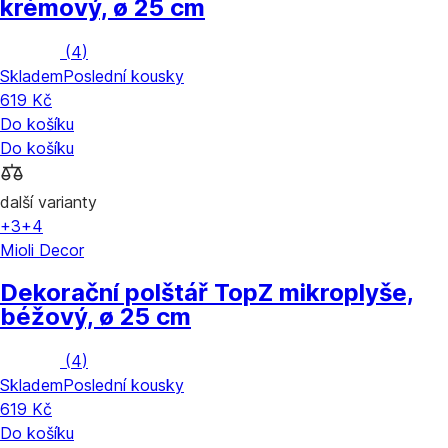
krémový, ø 25 cm
(
4
)
Skladem
Poslední kousky
619 Kč
Do košíku
Do košíku
další varianty
+3
+4
Mioli Decor
Dekorační polštář Top
Z mikroplyše,
béžový, ø 25 cm
(
4
)
Skladem
Poslední kousky
619 Kč
Do košíku