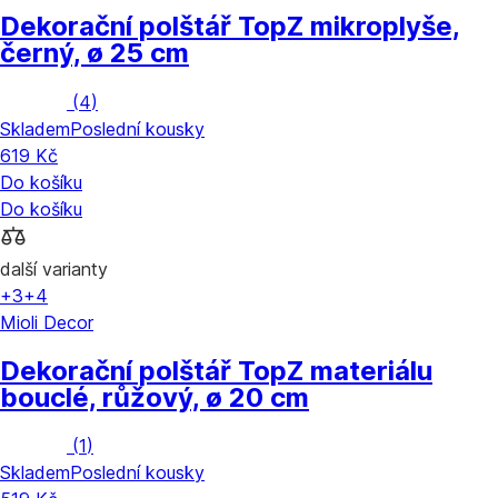
Dekorační polštář Top
Z mikroplyše,
černý, ø 25 cm
(
4
)
Skladem
Poslední kousky
619 Kč
Do košíku
Do košíku
další varianty
+3
+4
Mioli Decor
Dekorační polštář Top
Z materiálu
bouclé, růžový, ø 20 cm
(
1
)
Skladem
Poslední kousky