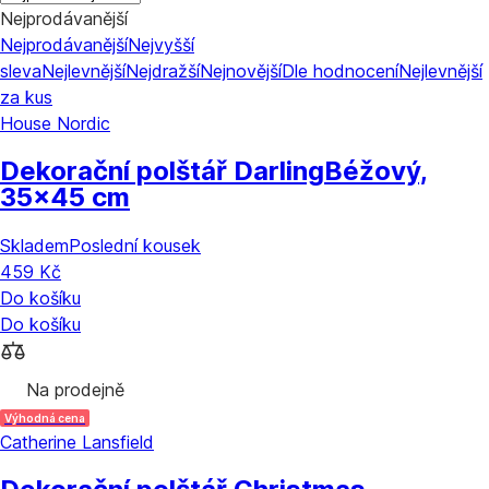
Nejprodávanější
Nejprodávanější
Nejvyšší
sleva
Nejlevnější
Nejdražší
Nejnovější
Dle hodnocení
Nejlevnější
za kus
House Nordic
Dekorační polštář Darling
Béžový,
35x45 cm
Skladem
Poslední kousek
459 Kč
Do košíku
Do košíku
Na prodejně
Výhodná cena
Catherine Lansfield