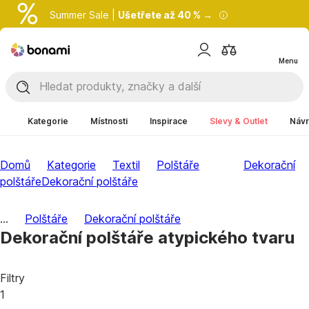
Summer Sale |
Ušetřete až 40 % →
Menu
Kategorie
Místnosti
Inspirace
Slevy & Outlet
Návr
Domů
Kategorie
Textil
Polštáře
Dekorační
polštáře
Dekorační polštáře
...
Polštáře
Dekorační polštáře
Dekorační polštáře atypického tvaru
Filtry
1