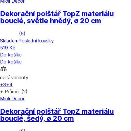
Mioli Decor
Dekorační polštář Top
Z materiálu
bouclé, světle hnědý, ø 20 cm
(
5
)
Skladem
Poslední kousky
519 Kč
Do košíku
Do košíku
další varianty
+3
+4
+ Průměr (2)
Mioli Decor
Dekorační polštář Top
Z materiálu
bouclé, šedý, ø 20 cm