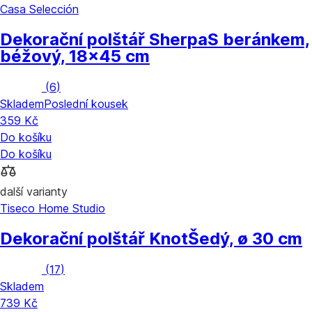
Casa Selección
Dekorační polštář Sherpa
S beránkem,
béžový, 18x45 cm
(
6
)
Skladem
Poslední kousek
359 Kč
Do košíku
Do košíku
další varianty
Tiseco Home Studio
Dekorační polštář Knot
Šedý, ø 30 cm
(
17
)
Skladem
739 Kč