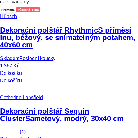
další varianty
Premium
Výhodná cena
Hübsch
Dekorační polštář Rhythmic
S příměsí
lnu, béžový, se snímatelným potahem,
40x60 cm
Skladem
Poslední kousky
1 367 Kč
Do košíku
Do košíku
Catherine Lansfield
Dekorační polštář Sequin
Cluster
Sametový, modrý, 30x40 cm
(
4
)