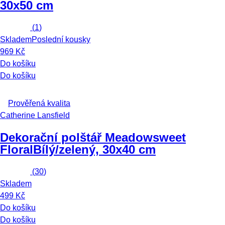
30x50 cm
(
1
)
Skladem
Poslední kousky
969 Kč
Do košíku
Do košíku
Prověřená kvalita
Catherine Lansfield
Dekorační polštář Meadowsweet
Floral
Bílý/zelený, 30x40 cm
(
30
)
Skladem
499 Kč
Do košíku
Do košíku