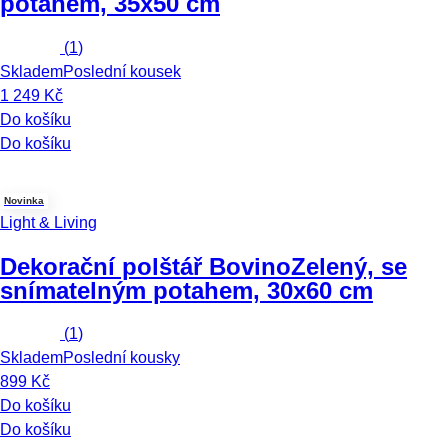
potahem, 35x50 cm
(
1
)
Skladem
Poslední kousek
1 249 Kč
Do košíku
Do košíku
Novinka
Light & Living
Dekorační polštář Bovino
Zelený, se
snímatelným potahem, 30x60 cm
(
1
)
Skladem
Poslední kousky
899 Kč
Do košíku
Do košíku