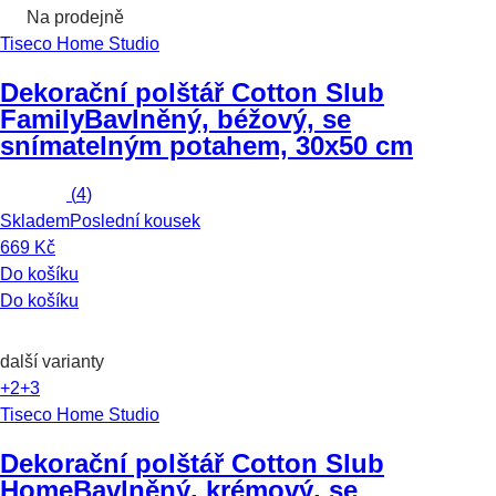
Na prodejně
Tiseco Home Studio
Dekorační polštář Cotton Slub
Family
Bavlněný, béžový, se
snímatelným potahem, 30x50 cm
(
4
)
Skladem
Poslední kousek
669 Kč
Do košíku
Do košíku
další varianty
+2
+3
Tiseco Home Studio
Dekorační polštář Cotton Slub
Home
Bavlněný, krémový, se