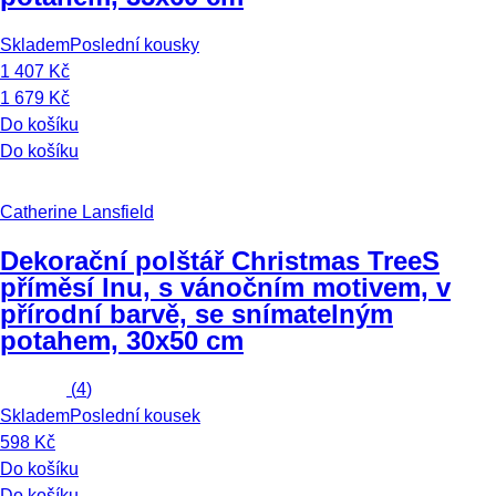
Skladem
Poslední kousky
1 407 Kč
1 679 Kč
Do košíku
Do košíku
Catherine Lansfield
Dekorační polštář Christmas Tree
S
příměsí lnu, s vánočním motivem, v
přírodní barvě, se snímatelným
potahem, 30x50 cm
(
4
)
Skladem
Poslední kousek
598 Kč
Do košíku
Do košíku