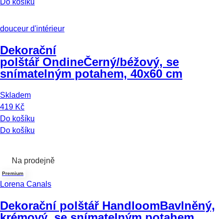
Do košíku
douceur d'intérieur
Dekorační
polštář Ondine
Černý/béžový, se
snímatelným potahem, 40x60 cm
Skladem
419 Kč
Do košíku
Do košíku
Na prodejně
Premium
Lorena Canals
Dekorační polštář Handloom
Bavlněný,
krémový, se snímatelným potahem,