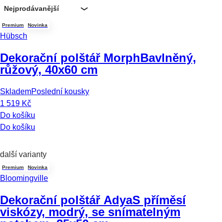
Nejprodávanější
Premium
Novinka
Hübsch
Dekorační polštář Morph
Bavlněný,
růžový, 40x60 cm
Skladem
Poslední kousky
1 519 Kč
Do košíku
Do košíku
další varianty
Premium
Novinka
Bloomingville
Dekorační polštář Adya
S příměsí
viskózy, modrý, se snímatelným