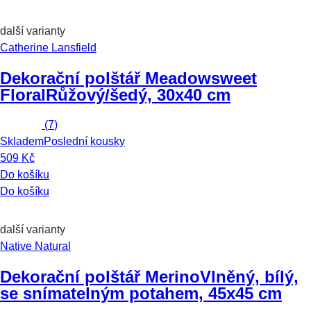
další varianty
Catherine Lansfield
Dekorační polštář Meadowsweet
Floral
Růžový/šedý, 30x40 cm
(
7
)
Skladem
Poslední kousky
509 Kč
Do košíku
Do košíku
další varianty
Native Natural
Dekorační polštář Merino
Vlněný, bílý,
se snímatelným potahem, 45x45 cm