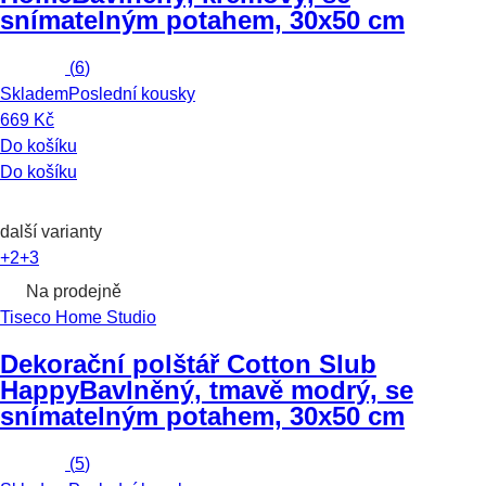
snímatelným potahem, 30x50 cm
(
6
)
Skladem
Poslední kousky
669 Kč
Do košíku
Do košíku
další varianty
+2
+3
Na prodejně
Tiseco Home Studio
Dekorační polštář Cotton Slub
Happy
Bavlněný, tmavě modrý, se
snímatelným potahem, 30x50 cm
(
5
)