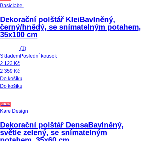
Basiclabel
Dekorační polštář Klei
Bavlněný,
černý/hnědý, se snímatelným potahem,
35x100 cm
(
1
)
Skladem
Poslední kousek
2 123 Kč
2 359 Kč
Do košíku
Do košíku
-16 %
Kare Design
Dekorační polštář Densa
Bavlněný,
světle zelený, se snímatelným
potahem, 35x60 cm