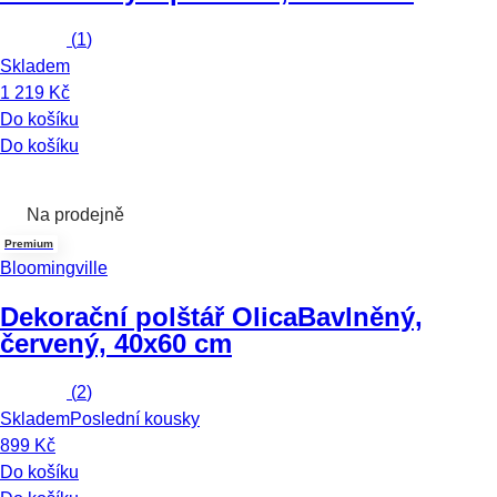
(
1
)
Skladem
1 219 Kč
Do košíku
Do košíku
Na prodejně
Premium
Bloomingville
Dekorační polštář Olica
Bavlněný,
červený, 40x60 cm
(
2
)
Skladem
Poslední kousky
899 Kč
Do košíku