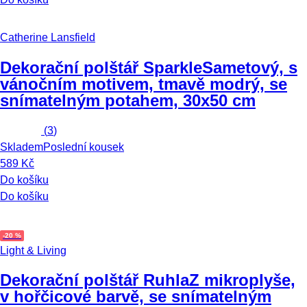
Catherine Lansfield
Dekorační polštář Sparkle
Sametový, s
vánočním motivem, tmavě modrý, se
snímatelným potahem, 30x50 cm
(
3
)
Skladem
Poslední kousek
589 Kč
Do košíku
Do košíku
-20 %
Light & Living
Dekorační polštář Ruhla
Z mikroplyše,
v hořčicové barvě, se snímatelným