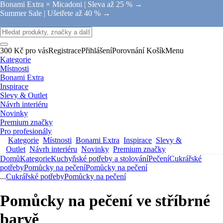
Bonami Extra × Micadoni |
Sleva až 25 % →
Summer Sale |
Ušetřete až 40 % →
300 Kč pro vás
Registrace
Přihlášení
Porovnání
Košík
Menu
Kategorie
Místnosti
Bonami Extra
Inspirace
Slevy & Outlet
Návrh interiéru
Novinky
Premium značky
Pro profesionály
Kategorie
Místnosti
Bonami Extra
Inspirace
Slevy &
Outlet
Návrh interiéru
Novinky
Premium značky
Domů
Kategorie
Kuchyňské potřeby a stolování
Pečení
Cukrářské
potřeby
Pomůcky na pečení
Pomůcky na pečení
...
Cukrářské potřeby
Pomůcky na pečení
Pomůcky na pečení ve stříbrné
barvě