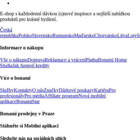
E-shop s každodenní dávkou (s)nové inspirace a nejširší nabídkou
produktů pro krásné bydlení.
Česká
republika
Polsko
Slovensko
Rumunsko
Maďarsko
Chorvatsko
Litva
Lotyš
Informace o nákupu
Vše o nákupu
Doprava
Reklamace a vrácení
Platba
Bonami Home
Studia
Jak fungují kredity
Více o bonami
Služby
Kontakty
O nás
Značky
Dárkové poukazy
Kariéra
Pro
profesionály
Pro média
Affiliate program
Nová mobilní
aplikace
BonamiStar
Bonami prodejny v Praze
Stáhněte si Mobilní aplikaci
Sledujte nás na sociálních sítích