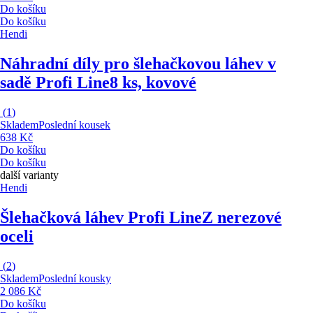
Do košíku
Do košíku
Hendi
Náhradní díly pro šlehačkovou láhev v
sadě Profi Line
8 ks, kovové
(
1
)
Skladem
Poslední kousek
638 Kč
Do košíku
Do košíku
další varianty
Hendi
Šlehačková láhev Profi Line
Z nerezové
oceli
(
2
)
Skladem
Poslední kousky
2 086 Kč
Do košíku