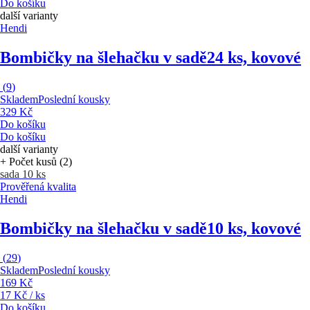
Do košíku
další varianty
Hendi
Bombičky na šlehačku v sadě
24 ks, kovové
(
9
)
Skladem
Poslední kousky
329 Kč
Do košíku
Do košíku
další varianty
+ Počet kusů (2)
sada 10 ks
Prověřená kvalita
Hendi
Bombičky na šlehačku v sadě
10 ks, kovové
(
29
)
Skladem
Poslední kousky
169 Kč
17 Kč / ks
Do košíku