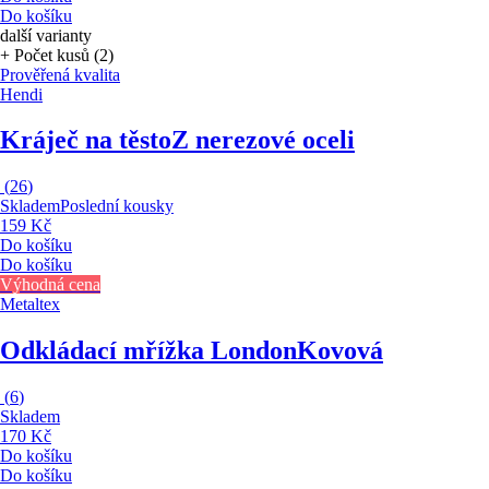
Do košíku
další varianty
+ Počet kusů (2)
Prověřená kvalita
Hendi
Kráječ na těsto
Z nerezové oceli
(
26
)
Skladem
Poslední kousky
159 Kč
Do košíku
Do košíku
Výhodná cena
Metaltex
Odkládací mřížka London
Kovová
(
6
)
Skladem
170 Kč
Do košíku
Do košíku