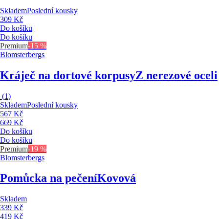
Skladem
Poslední kousky
309 Kč
Do košíku
Do košíku
Premium
-15 %
Blomsterbergs
Kráječ na dortové korpusy
Z nerezové oceli
(
1
)
Skladem
Poslední kousky
567 Kč
669 Kč
Do košíku
Do košíku
Premium
-19 %
Blomsterbergs
Pomůcka na pečení
Kovová
Skladem
339 Kč
419 Kč