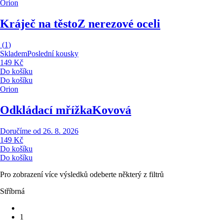
Orion
Kráječ na těsto
Z nerezové oceli
(
1
)
Skladem
Poslední kousky
149 Kč
Do košíku
Do košíku
Orion
Odkládací mřížka
Kovová
Doručíme od 26. 8. 2026
149 Kč
Do košíku
Do košíku
Pro zobrazení více výsledků odeberte některý z filtrů
Stříbrná
1