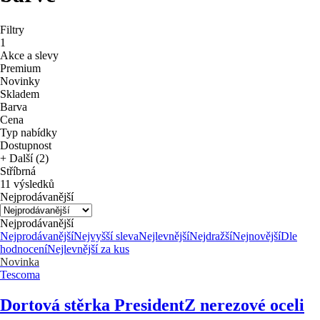
Filtry
1
Akce a slevy
Premium
Novinky
Skladem
Barva
Cena
Typ nabídky
Dostupnost
+ Další (2)
Stříbrná
11 výsledků
Nejprodávanější
Nejprodávanější
Nejprodávanější
Nejvyšší sleva
Nejlevnější
Nejdražší
Nejnovější
Dle
hodnocení
Nejlevnější za kus
Novinka
Tescoma
Dortová stěrka President
Z nerezové oceli