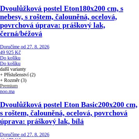
Dvoulůžková postel Eton
180x200 cm, s
nebesy, s roštem, čalouněná, ocelová,
povrchová úprava: práškový lak,
černá/béžová
Doručíme od 27. 8. 2026
49 925 Kč
Do košíku
Do košíku
další varianty
+ Příslušenství (2)
+ Rozměr (3)
Premium
noo.ma
Dvoulůžková postel Eton Basic
200x200 cm,
s roštem, čalouněná, ocelová, povrchová
úprava: práškový lak, bílá
Doručíme od 27. 8. 2026