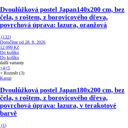
Dvoulůžková postel Japan
140x200 cm, bez
čela, s roštem, z borovicového dřeva,
povrchová úprava: lazura, oranžová
(
132
)
Doručíme od 28. 8. 2026
12 099 Kč
Do košíku
Do košíku
další varianty
+4
+5
+ Rozměr (3)
Karup
Dvoulůžková postel Japan
180x200 cm, bez
čela, s roštem, z borovicového dřeva,
povrchová úprava: lazura, v terakotové
barvě
(
1
)