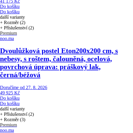
41 175 Kč
Do košíku
Do košíku
další varianty
+ Rozměr (2)
+ Příslušenství (2)
Premium
noo.ma
Dvoulůžková postel Eton
200x200 cm, s
nebesy, s roštem, čalouněná, ocelová,
povrchová úprava: práškový lak,
černá/béžová
Doručíme od 27. 8. 2026
49 925 Kč
Do košíku
Do košíku
další varianty
+ Příslušenství (2)
+ Rozměr (3)
Premium
noo.ma