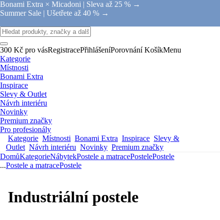
Bonami Extra × Micadoni |
Sleva až 25 % →
Summer Sale |
Ušetřete až 40 % →
300 Kč pro vás
Registrace
Přihlášení
Porovnání
Košík
Menu
Kategorie
Místnosti
Bonami Extra
Inspirace
Slevy & Outlet
Návrh interiéru
Novinky
Premium značky
Pro profesionály
Kategorie
Místnosti
Bonami Extra
Inspirace
Slevy &
Outlet
Návrh interiéru
Novinky
Premium značky
Domů
Kategorie
Nábytek
Postele a matrace
Postele
Postele
...
Postele a matrace
Postele
Industriální postele