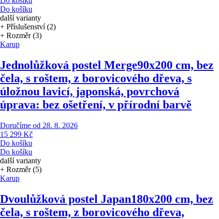
Do košíku
Do košíku
další varianty
+ Příslušenství (2)
+ Rozměr (3)
Karup
Jednolůžková postel Merge
90x200 cm, bez
čela, s roštem, z borovicového dřeva, s
úložnou lavicí, japonská, povrchová
úprava: bez ošetření, v přírodní barvě
Doručíme od 28. 8. 2026
15 299 Kč
Do košíku
Do košíku
další varianty
+ Rozměr (5)
Karup
Dvoulůžková postel Japan
180x200 cm, bez
čela, s roštem, z borovicového dřeva,