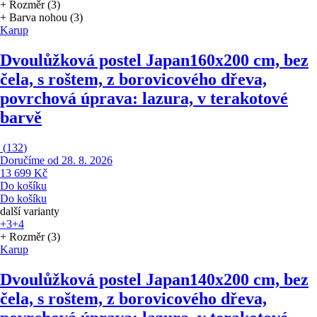
+ Rozměr (3)
+ Barva nohou (3)
Karup
Dvoulůžková postel Japan
160x200 cm, bez
čela, s roštem, z borovicového dřeva,
povrchová úprava: lazura, v terakotové
barvě
(
132
)
Doručíme od 28. 8. 2026
13 699 Kč
Do košíku
Do košíku
další varianty
+3
+4
+ Rozměr (3)
Karup
Dvoulůžková postel Japan
140x200 cm, bez
čela, s roštem, z borovicového dřeva,