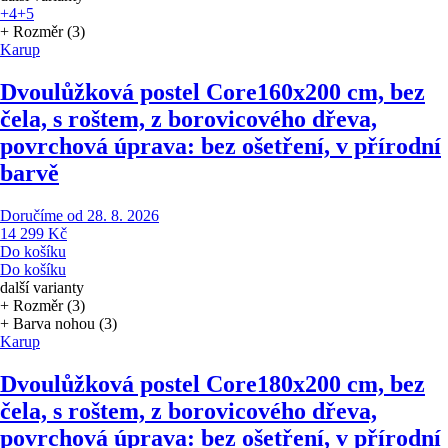
+4
+5
+ Rozměr (3)
Karup
Dvoulůžková postel Core
160x200 cm, bez
čela, s roštem, z borovicového dřeva,
povrchová úprava: bez ošetření, v přírodní
barvě
Doručíme od 28. 8. 2026
14 299 Kč
Do košíku
Do košíku
další varianty
+ Rozměr (3)
+ Barva nohou (3)
Karup
Dvoulůžková postel Core
180x200 cm, bez
čela, s roštem, z borovicového dřeva,
povrchová úprava: bez ošetření, v přírodní