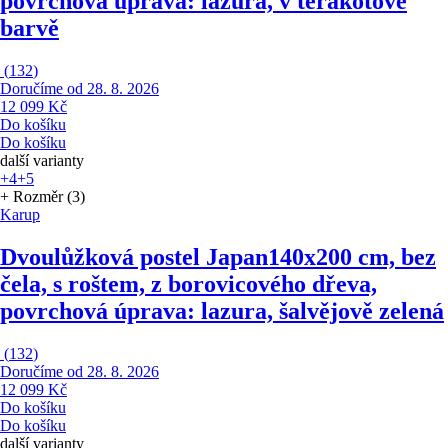
povrchová úprava: lazura, v terakotové
barvě
(
132
)
Doručíme od 28. 8. 2026
12 099 Kč
Do košíku
Do košíku
další varianty
+4
+5
+ Rozměr (3)
Karup
Dvoulůžková postel Japan
140x200 cm, bez
čela, s roštem, z borovicového dřeva,
povrchová úprava: lazura, šalvějově zelená
(
132
)
Doručíme od 28. 8. 2026
12 099 Kč
Do košíku
Do košíku
další varianty