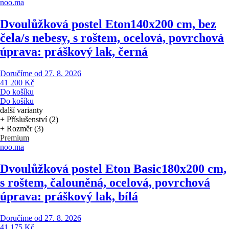
noo.ma
Dvoulůžková postel Eton
140x200 cm, bez
čela/s nebesy, s roštem, ocelová, povrchová
úprava: práškový lak, černá
Doručíme od 27. 8. 2026
41 200 Kč
Do košíku
Do košíku
další varianty
+ Příslušenství (2)
+ Rozměr (3)
Premium
noo.ma
Dvoulůžková postel Eton Basic
180x200 cm,
s roštem, čalouněná, ocelová, povrchová
úprava: práškový lak, bílá
Doručíme od 27. 8. 2026
41 175 Kč