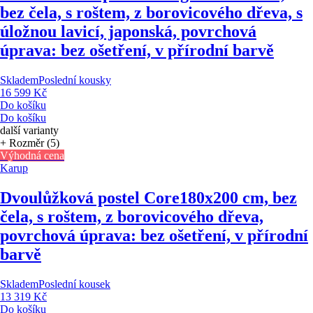
bez čela, s roštem, z borovicového dřeva, s
úložnou lavicí, japonská, povrchová
úprava: bez ošetření, v přírodní barvě
Skladem
Poslední kousky
16 599 Kč
Do košíku
Do košíku
další varianty
+ Rozměr (5)
Výhodná cena
Karup
Dvoulůžková postel Core
180x200 cm, bez
čela, s roštem, z borovicového dřeva,
povrchová úprava: bez ošetření, v přírodní
barvě
Skladem
Poslední kousek
13 319 Kč
Do košíku