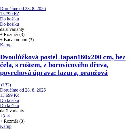
Doručíme od 28. 8. 2026
13 799 Kč
Do košíku
Do košíku
další varianty
+ Rozměr (3)
+ Barva nohou (3)
Karup
Dvoulůžková postel Japan
160x200 cm, bez
čela, s roštem, z borovicového dřeva,
povrchová úprava: lazura, oranžová
(
132
)
Doručíme od 28. 8. 2026
13 699 Kč
Do košíku
Do košíku
další varianty
+3
+4
+ Rozměr (3)
Karup