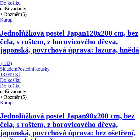
Do košíku
další varianty
+ Rozměr (5)
Karup
Jednolůžková postel Japan
120x200 cm, bez
čela, s roštem, z borovicového dřeva,
japonská, povrchová úprava: lazura, hnědá
(
132
)
Skladem
Poslední kousky
13 099 Kč
Do košíku
Do košíku
další varianty
+ Rozměr (5)
Karup
Jednolůžková postel Japan
90x200 cm, bez
čela, s roštem, z borovicového dřeva,
japonská, povrchová úprava: bez ošetření,