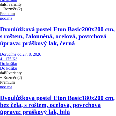
další varianty
+ Rozměr (2)
Premium
noo.ma
Dvoulůžková postel Eton Basic
200x200 cm,
s roštem, čalouněná, ocelová, povrchová
úprava: práškový lak, černá
Doručíme od 27. 8. 2026
41 175 Kč
Do košíku
Do košíku
další varianty
+ Rozměr (2)
Premium
noo.ma
Dvoulůžková postel Eton Basic
180x200 cm,
bez čela, s roštem, ocelová, povrchová
úprava: práškový lak, bílá