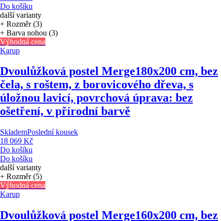
Do košíku
další varianty
+ Rozměr (3)
+ Barva nohou (3)
Výhodná cena
Karup
Dvoulůžková postel Merge
180x200 cm, bez
čela, s roštem, z borovicového dřeva, s
úložnou lavicí, povrchová úprava: bez
ošetření, v přírodní barvě
Skladem
Poslední kousek
18 069 Kč
Do košíku
Do košíku
další varianty
+ Rozměr (5)
Výhodná cena
Karup
Dvoulůžková postel Merge
160x200 cm, bez