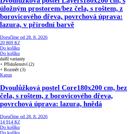
Dvoulůžková postel Layers
180x200 cm, s
úložným prostorem/bez čela, s roštem, z
borovicového dřeva, povrchová úprava:
lazura, v přírodní barvě
Doručíme od 28. 8. 2026
20 869 Kč
Do košíku
Do košíku
další varianty
+ Příslušenství (2)
+ Rozměr (3)
Karup
Dvoulůžková postel Core
180x200 cm, bez
čela, s roštem, z borovicového dřeva,
povrchová úprava: lazura, hnědá
Doručíme od 28. 8. 2026
14 914 Kč
Do košíku
Do košíku