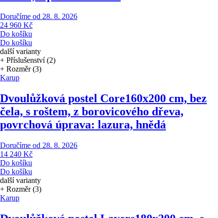
Doručíme od 28. 8. 2026
24 960 Kč
Do košíku
Do košíku
další varianty
+ Příslušenství (2)
+ Rozměr (3)
Karup
Dvoulůžková postel Core
160x200 cm, bez
čela, s roštem, z borovicového dřeva,
povrchová úprava: lazura, hnědá
Doručíme od 28. 8. 2026
14 240 Kč
Do košíku
Do košíku
další varianty
+ Rozměr (3)
Karup