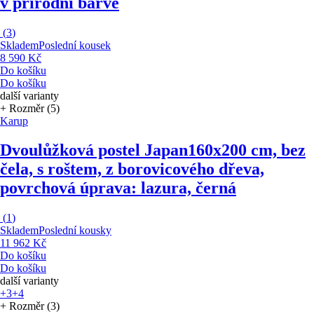
v přírodní barvě
(
3
)
Skladem
Poslední kousek
8 590 Kč
Do košíku
Do košíku
další varianty
+ Rozměr (5)
Karup
Dvoulůžková postel Japan
160x200 cm, bez
čela, s roštem, z borovicového dřeva,
povrchová úprava: lazura, černá
(
1
)
Skladem
Poslední kousky
11 962 Kč
Do košíku
Do košíku
další varianty
+3
+4
+ Rozměr (3)