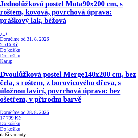
Jednolůžková postel Mata
90x200 cm, s
roštem, kovová, povrchová úprava:
práškový lak, béžová
(
1
)
Doručíme od 31. 8. 2026
5 516 Kč
Do košíku
Do košíku
Karup
Dvoulůžková postel Merge
140x200 cm, bez
čela, s roštem, z borovicového dřeva, s
úložnou lavicí, povrchová úprava: bez
ošetření, v přírodní barvě
Doručíme od 28. 8. 2026
17 799 Kč
Do košíku
Do košíku
další varianty