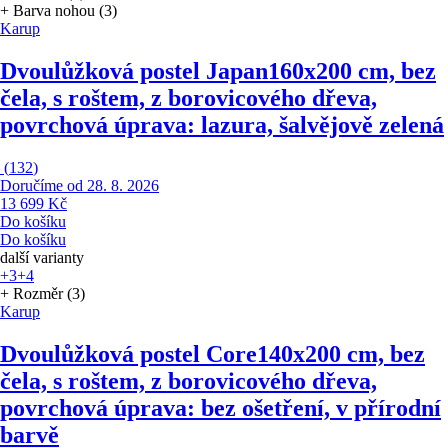
+ Barva nohou (3)
Karup
Dvoulůžková postel Japan
160x200 cm, bez
čela, s roštem, z borovicového dřeva,
povrchová úprava: lazura, šalvějově zelená
(
132
)
Doručíme od 28. 8. 2026
13 699 Kč
Do košíku
Do košíku
další varianty
+3
+4
+ Rozměr (3)
Karup
Dvoulůžková postel Core
140x200 cm, bez
čela, s roštem, z borovicového dřeva,
povrchová úprava: bez ošetření, v přírodní
barvě