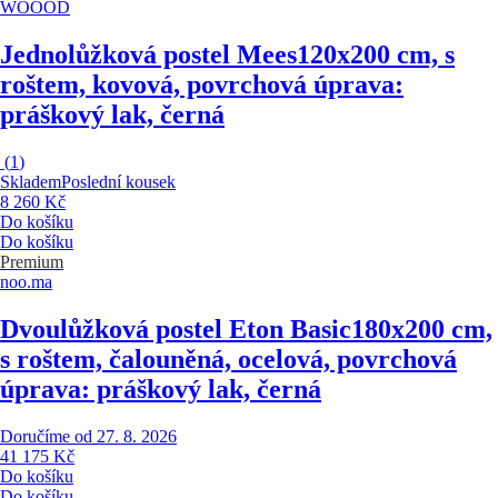
WOOOD
Jednolůžková postel Mees
120x200 cm, s
roštem, kovová, povrchová úprava:
práškový lak, černá
(
1
)
Skladem
Poslední kousek
8 260 Kč
Do košíku
Do košíku
Premium
noo.ma
Dvoulůžková postel Eton Basic
180x200 cm,
s roštem, čalouněná, ocelová, povrchová
úprava: práškový lak, černá
Doručíme od 27. 8. 2026
41 175 Kč
Do košíku
Do košíku