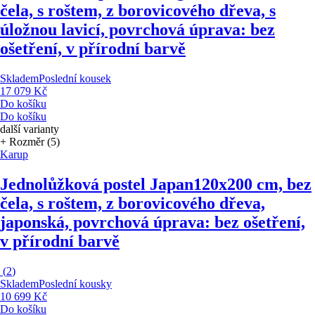
čela, s roštem, z borovicového dřeva, s
úložnou lavicí, povrchová úprava: bez
ošetření, v přírodní barvě
Skladem
Poslední kousek
17 079 Kč
Do košíku
Do košíku
další varianty
+ Rozměr (5)
Karup
Jednolůžková postel Japan
120x200 cm, bez
čela, s roštem, z borovicového dřeva,
japonská, povrchová úprava: bez ošetření,
v přírodní barvě
(
2
)
Skladem
Poslední kousky
10 699 Kč
Do košíku