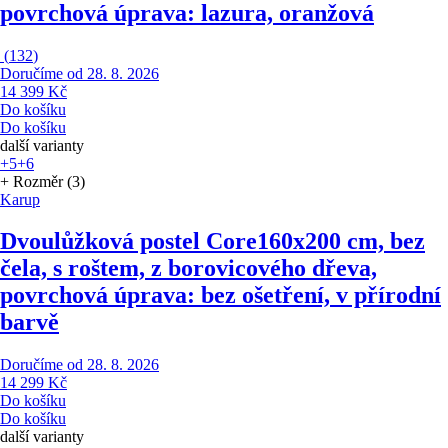
povrchová úprava: lazura, oranžová
(
132
)
Doručíme od 28. 8. 2026
14 399 Kč
Do košíku
Do košíku
další varianty
+5
+6
+ Rozměr (3)
Karup
Dvoulůžková postel Core
160x200 cm, bez
čela, s roštem, z borovicového dřeva,
povrchová úprava: bez ošetření, v přírodní
barvě
Doručíme od 28. 8. 2026
14 299 Kč
Do košíku
Do košíku
další varianty