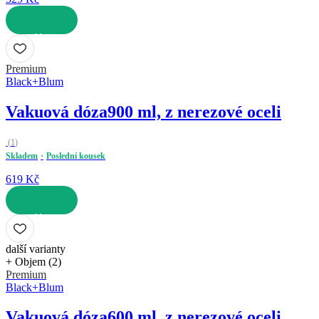
DO KOŠÍKU
Premium
Black+Blum
Vakuová dóza
900 ml, z nerezové oceli
(
1
)
Skladem
Poslední kousek
619 Kč
DO KOŠÍKU
další varianty
+ Objem (2)
Premium
Black+Blum
Vakuová dóza
600 ml, z nerezové oceli