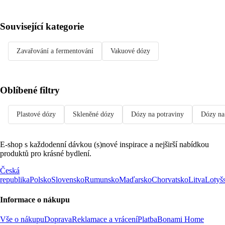
Související kategorie
Zavařování a fermentování
Vakuové dózy
Oblíbené filtry
Plastové dózy
Skleněné dózy
Dózy na potraviny
Dózy n
E-shop s každodenní dávkou (s)nové inspirace a nejširší nabídkou
produktů pro krásné bydlení.
Česká
republika
Polsko
Slovensko
Rumunsko
Maďarsko
Chorvatsko
Litva
Lotyš
Informace o nákupu
Vše o nákupu
Doprava
Reklamace a vrácení
Platba
Bonami Home