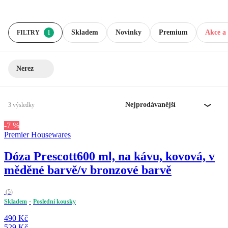
Skladem
Novinky
Premium
Akce a 
FILTRY
1
Nerez
Nejprodávanější
3 výsledky
-7 %
Premier Housewares
Dóza Prescott
600 ml, na kávu, kovová, v
měděné barvě/v bronzové barvě
(
5
)
Skladem
Poslední kousky
490 Kč
529 Kč