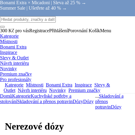
Bonami Extra × Micadoni |
Sleva až 25 % →
Summer Sale |
Ušetřete až 40 % →
300 Kč pro vás
Registrace
Přihlášení
Porovnání
Košík
Menu
Kategorie
Místnosti
Bonami Extra
Inspirace
Slevy & Outlet
Návrh interiéru
Novinky
Premium značky
Pro profesionály
Kategorie
Místnosti
Bonami Extra
Inspirace
Slevy &
Outlet
Návrh interiéru
Novinky
Premium značky
Domů
Kategorie
Kuchyňské potřeby a
...
Skladování a
stolování
Skladování a přenos potravin
Dózy
Dózy
přenos
potravin
Dózy
Nerezové dózy