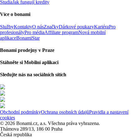
Studia
Jak fungují kredity
Více o bonami
Služby
Kontakty
O nás
Značky
Dárkové poukazy
Kariéra
Pro
profesionály
Pro média
Affiliate program
Nová mobilní
aplikace
BonamiStar
Bonami prodejny v Praze
Stáhněte si Mobilní aplikaci
Sledujte nás na sociálních sítích
Obchodní podmínky
Ochrana osobních údajů
Pravidla a nastavení
cookies
© 2026 Bonami.cz, a.s. Všechna práva vyhrazena.
Thámova 289/13, 186 00 Praha
Česká republika