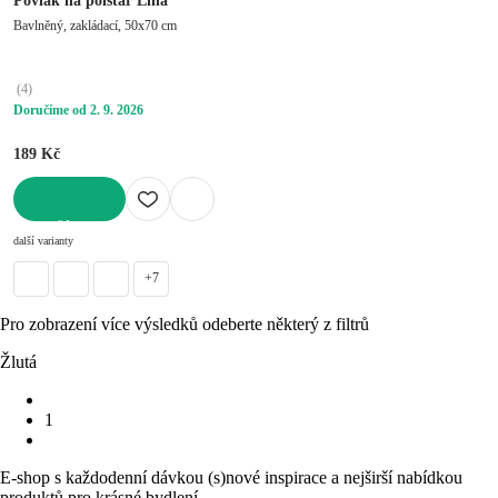
Povlak na polštář Lina
Bavlněný, zakládací, 50x70 cm
(
4
)
Doručíme od 2. 9. 2026
189 Kč
DO KOŠÍKU
další varianty
+7
Pro zobrazení více výsledků odeberte některý z filtrů
Žlutá
1
E-shop s každodenní dávkou (s)nové inspirace a nejširší nabídkou
produktů pro krásné bydlení.