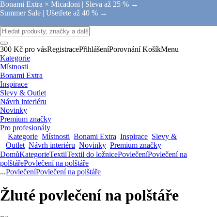
Bonami Extra × Micadoni |
Sleva až 25 % →
Summer Sale |
Ušetřete až 40 % →
300 Kč pro vás
Registrace
Přihlášení
Porovnání
Košík
Menu
Kategorie
Místnosti
Bonami Extra
Inspirace
Slevy & Outlet
Návrh interiéru
Novinky
Premium značky
Pro profesionály
Kategorie
Místnosti
Bonami Extra
Inspirace
Slevy &
Outlet
Návrh interiéru
Novinky
Premium značky
Domů
Kategorie
Textil
Textil do ložnice
Povlečení
Povlečení na
polštáře
Povlečení na polštáře
...
Povlečení
Povlečení na polštáře
Žluté povlečení na polštáře