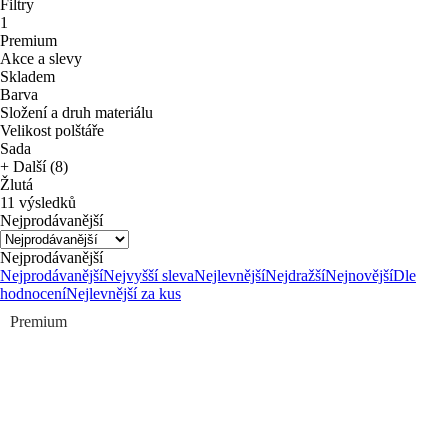
Filtry
1
Premium
Akce a slevy
Skladem
Barva
Složení a druh materiálu
Velikost polštáře
Sada
+ Další (8)
Žlutá
11 výsledků
Nejprodávanější
Nejprodávanější
Nejprodávanější
Nejvyšší sleva
Nejlevnější
Nejdražší
Nejnovější
Dle
hodnocení
Nejlevnější za kus
Premium