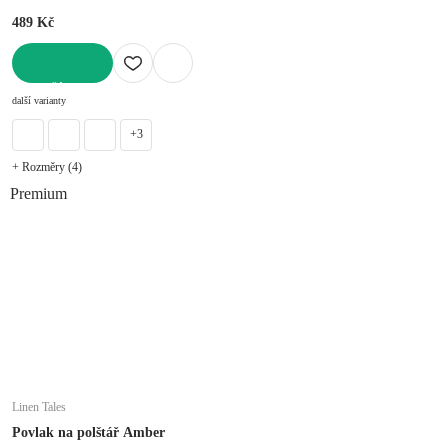
489 Kč
DO KOŠÍKU
další varianty
+3
+ Rozměry (4)
Premium
Linen Tales
Povlak na polštář Amber