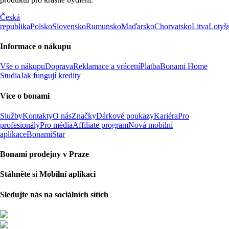
Česká
republika
Polsko
Slovensko
Rumunsko
Maďarsko
Chorvatsko
Litva
Lotyš
Informace o nákupu
Vše o nákupu
Doprava
Reklamace a vrácení
Platba
Bonami Home
Studia
Jak fungují kredity
Více o bonami
Služby
Kontakty
O nás
Značky
Dárkové poukazy
Kariéra
Pro
profesionály
Pro média
Affiliate program
Nová mobilní
aplikace
BonamiStar
Bonami prodejny v Praze
Stáhněte si Mobilní aplikaci
Sledujte nás na sociálních sítích