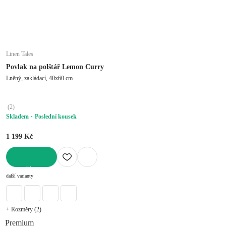
Linen Tales
Povlak na polštář Lemon Curry
Lněný, zakládací, 40x60 cm
(
2
)
Skladem
Poslední kousek
1 199 Kč
DO KOŠÍKU
další varianty
+ Rozměry (2)
Premium