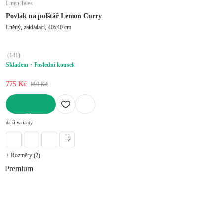
Linen Tales
Povlak na polštář Lemon Curry
Lněný, zakládací, 40x40 cm
(
141
)
Skladem
Poslední kousek
775 Kč
899 Kč
DO KOŠÍKU
další varianty
+2
+ Rozměry (2)
Premium