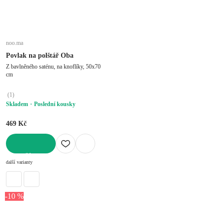
noo.ma
Povlak na polštář Oba
Z bavlněného saténu, na knoflíky, 50x70
cm
(
1
)
Skladem
Poslední kousky
469 Kč
DO KOŠÍKU
další varianty
-10 %