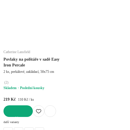
Catherine Lansfield
Povlaky na polštáře v sadě Easy
Iron Percale
2 ks, perkálové, zakládací, 50x75 cm
(
2
)
Skladem
Poslední kousky
219 Kč
110 Kč / ks
DO KOŠÍKU
další varianty