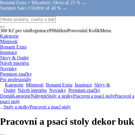
Bonami Extra × Micadoni |
Sleva až 25 % →
Summer Sale |
Ušetřete až 40 % →
300 Kč pro vás
Registrace
Přihlášení
Porovnání
Košík
Menu
Kategorie
Místnosti
Bonami Extra
Inspirace
Slevy & Outlet
Návrh interiéru
Novinky
Premium značky
Pro profesionály
Kategorie
Místnosti
Bonami Extra
Inspirace
Slevy &
Outlet
Návrh interiéru
Novinky
Premium značky
Domů
Kategorie
Nábytek
Stoly a stolky
Pracovní a psací stoly
Pracovní a
psací stoly
...
Stoly a stolky
Pracovní a psací stoly
Pracovní a psací stoly dekor buk