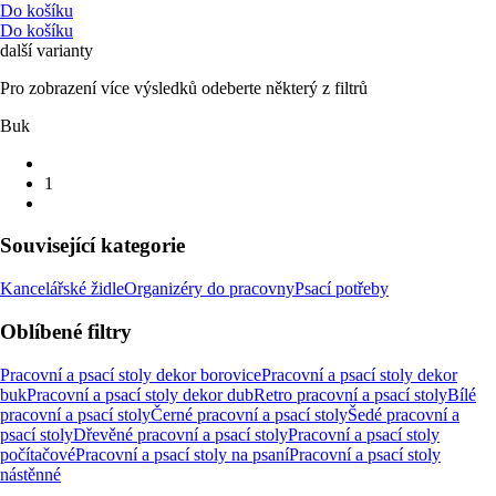
Do košíku
Do košíku
další varianty
Pro zobrazení více výsledků odeberte některý z filtrů
Buk
1
Související kategorie
Kancelářské židle
Organizéry do pracovny
Psací potřeby
Oblíbené filtry
Pracovní a psací stoly dekor borovice
Pracovní a psací stoly dekor
buk
Pracovní a psací stoly dekor dub
Retro pracovní a psací stoly
Bílé
pracovní a psací stoly
Černé pracovní a psací stoly
Šedé pracovní a
psací stoly
Dřevěné pracovní a psací stoly
Pracovní a psací stoly
počítačové
Pracovní a psací stoly na psaní
Pracovní a psací stoly
nástěnné