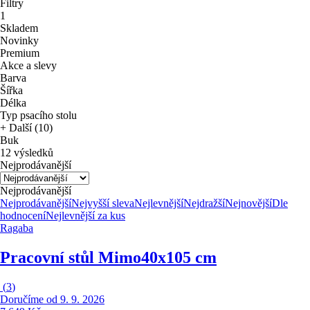
Filtry
1
Skladem
Novinky
Premium
Akce a slevy
Barva
Šířka
Délka
Typ psacího stolu
+ Další (10)
Buk
12 výsledků
Nejprodávanější
Nejprodávanější
Nejprodávanější
Nejvyšší sleva
Nejlevnější
Nejdražší
Nejnovější
Dle
hodnocení
Nejlevnější za kus
Ragaba
Pracovní stůl Mimo
40x105 cm
(
3
)
Doručíme od 9. 9. 2026