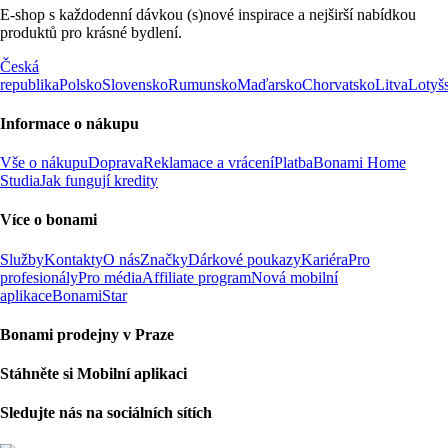
E-shop s každodenní dávkou (s)nové inspirace a nejširší nabídkou
produktů pro krásné bydlení.
Česká
republika
Polsko
Slovensko
Rumunsko
Maďarsko
Chorvatsko
Litva
Lotyš
Informace o nákupu
Vše o nákupu
Doprava
Reklamace a vrácení
Platba
Bonami Home
Studia
Jak fungují kredity
Více o bonami
Služby
Kontakty
O nás
Značky
Dárkové poukazy
Kariéra
Pro
profesionály
Pro média
Affiliate program
Nová mobilní
aplikace
BonamiStar
Bonami prodejny v Praze
Stáhněte si Mobilní aplikaci
Sledujte nás na sociálních sítích