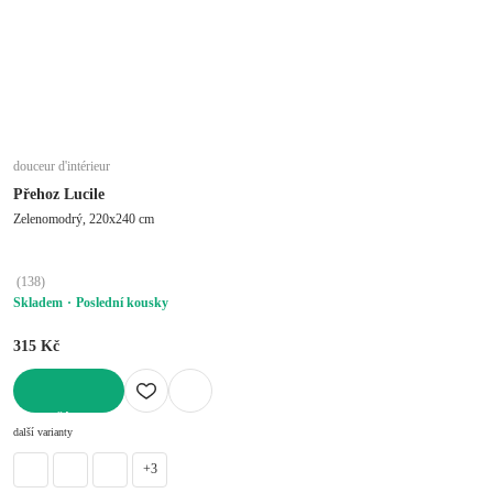
douceur d'intérieur
Přehoz Lucile
Zelenomodrý, 220x240 cm
(
138
)
Skladem
Poslední kousky
315 Kč
DO KOŠÍKU
další varianty
+3