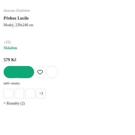
douceur d'intérieur
Přehoz Lucile
Modrý, 220x240 cm
(
10
)
Skladem
579 Kč
DO KOŠÍKU
další varianty
+3
+ Rozměry (2)