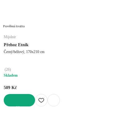
Prověřená kvalita
Mijolnir
Přehoz Etnik
Černý/béžový, 170x210 cm
(
26
)
Skladem
509 Kč
DO KOŠÍKU