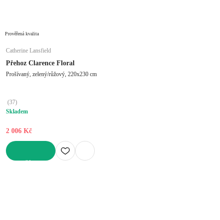
Prověřená kvalita
Catherine Lansfield
Přehoz Clarence Floral
Prošívaný, zelený/růžový, 220x230 cm
(
37
)
Skladem
2 006 Kč
DO KOŠÍKU