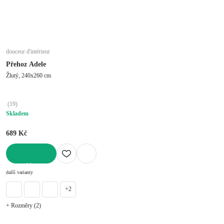
douceur d'intérieur
Přehoz Adele
Žlutý, 240x260 cm
(
19
)
Skladem
689 Kč
DO KOŠÍKU
další varianty
+2
+ Rozměry (2)