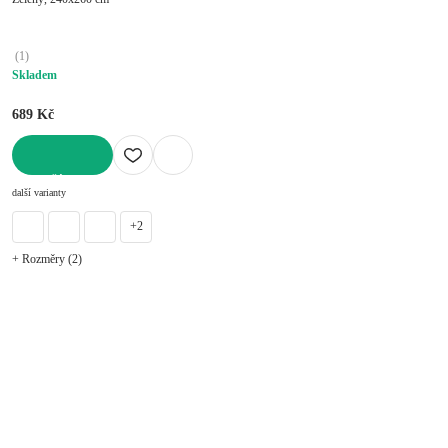
(
1
)
Skladem
689 Kč
DO KOŠÍKU
další varianty
+2
+ Rozměry (2)