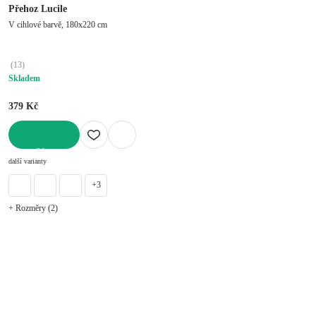
Přehoz Lucile
V cihlové barvě, 180x220 cm
(
13
)
Skladem
379 Kč
DO KOŠÍKU
další varianty
+3
+ Rozměry (2)