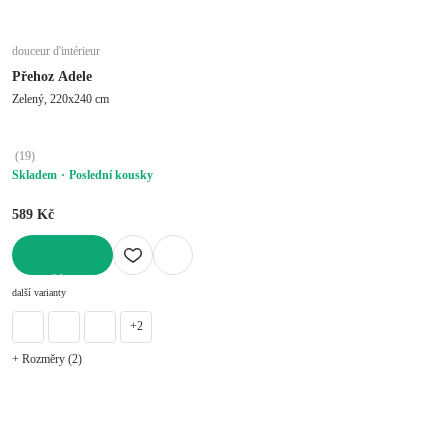
douceur d'intérieur
Přehoz Adele
Zelený, 220x240 cm
(
19
)
Skladem
Poslední kousky
589 Kč
DO KOŠÍKU
další varianty
+2
+ Rozměry (2)