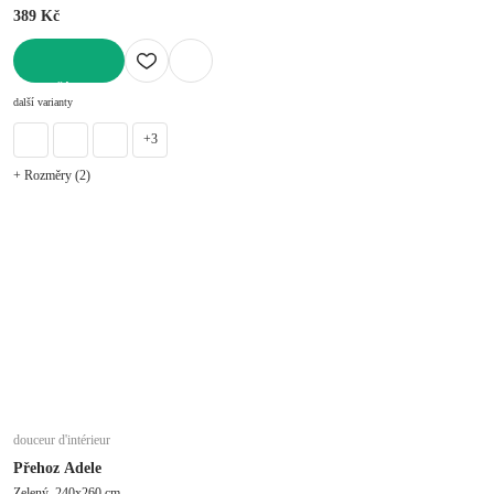
389 Kč
DO KOŠÍKU
další varianty
+3
+ Rozměry (2)
douceur d'intérieur
Přehoz Adele
Zelený, 240x260 cm