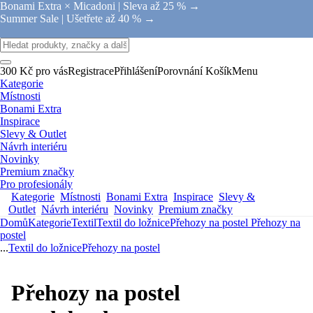
Bonami Extra × Micadoni |
Sleva až 25 % →
Summer Sale |
Ušetřete až 40 % →
300 Kč pro vás
Registrace
Přihlášení
Porovnání
Košík
Menu
Kategorie
Místnosti
Bonami Extra
Inspirace
Slevy & Outlet
Návrh interiéru
Novinky
Premium značky
Pro profesionály
Kategorie
Místnosti
Bonami Extra
Inspirace
Slevy &
Outlet
Návrh interiéru
Novinky
Premium značky
Domů
Kategorie
Textil
Textil do ložnice
Přehozy na postel
Přehozy na
postel
...
Textil do ložnice
Přehozy na postel
Přehozy na postel