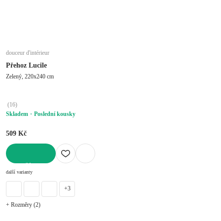
douceur d'intérieur
Přehoz Lucile
Zelený, 220x240 cm
(
16
)
Skladem
Poslední kousky
509 Kč
DO KOŠÍKU
další varianty
+3
+ Rozměry (2)