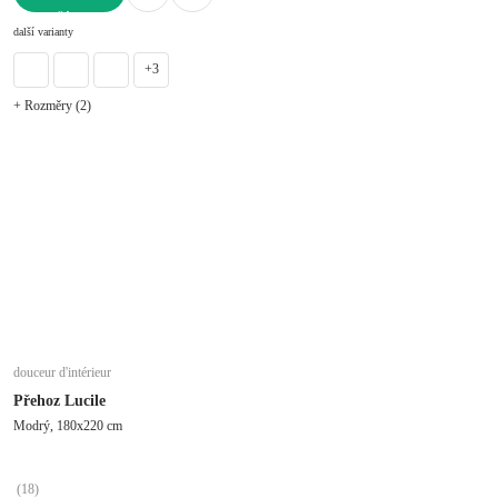
DO KOŠÍKU
další varianty
+3
+ Rozměry (2)
douceur d'intérieur
Přehoz Lucile
Modrý, 180x220 cm
(
18
)