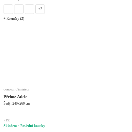
+2
+ Rozměry (2)
douceur d'intérieur
Přehoz Adele
Šedý, 240x260 cm
(
19
)
Skladem
Poslední kousky