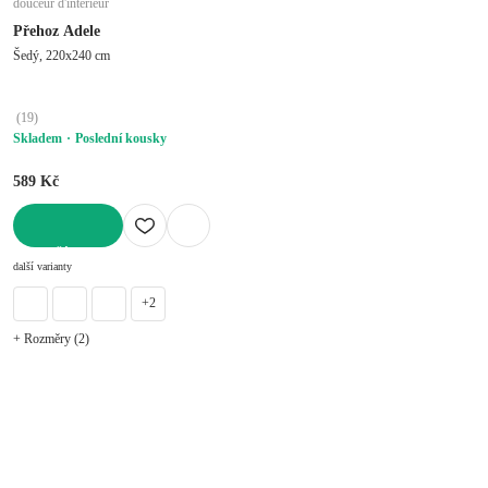
douceur d'intérieur
Přehoz Adele
Šedý, 220x240 cm
(
19
)
Skladem
Poslední kousky
589 Kč
DO KOŠÍKU
další varianty
+2
+ Rozměry (2)