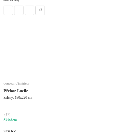
další varianty
+3
douceur d'intérieur
Přehoz Lucile
Zelený, 180x220 cm
(
17
)
Skladem
379 Kč