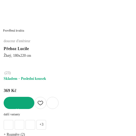
Prověřená kvalita
douceur d'intérieur
Přehoz Lucile
Žlutý, 180x220 cm
(
23
)
Skladem
Poslední kousek
369 Kč
DO KOŠÍKU
další varianty
+3
+ Rozměry (2)