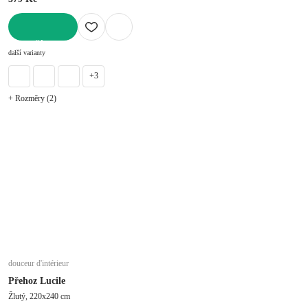
DO KOŠÍKU
další varianty
+3
+ Rozměry (2)
douceur d'intérieur
Přehoz Lucile
Žlutý, 220x240 cm