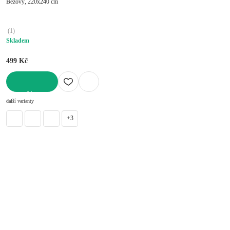
Béžový, 220x240 cm
(
1
)
Skladem
499 Kč
DO KOŠÍKU
další varianty
+3