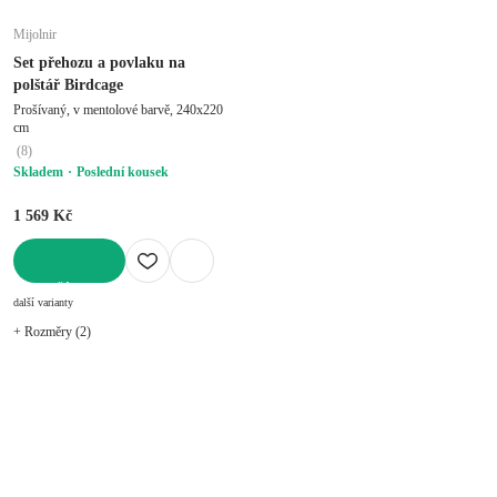
Mijolnir
Set přehozu a povlaku na
polštář Birdcage
Prošívaný, v mentolové barvě, 240x220
cm
(
8
)
Skladem
Poslední kousek
1 569 Kč
DO KOŠÍKU
další varianty
+ Rozměry (2)