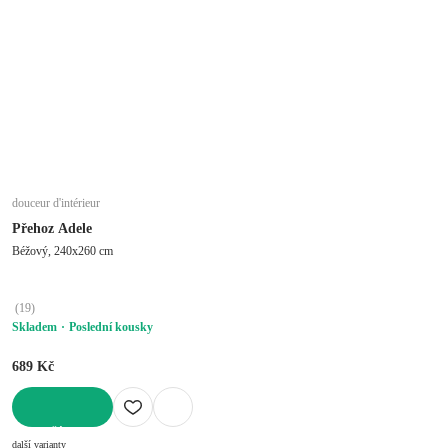
douceur d'intérieur
Přehoz Adele
Béžový, 240x260 cm
(
19
)
Skladem
Poslední kousky
689 Kč
DO KOŠÍKU
další varianty