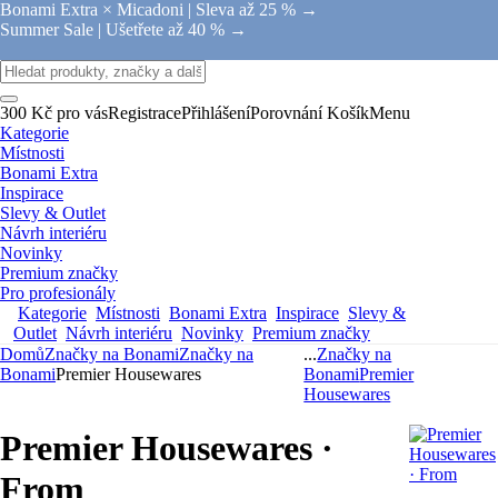
Bonami Extra × Micadoni |
Sleva až 25 % →
Summer Sale |
Ušetřete až 40 % →
300 Kč pro vás
Registrace
Přihlášení
Porovnání
Košík
Menu
Kategorie
Místnosti
Bonami Extra
Inspirace
Slevy & Outlet
Návrh interiéru
Novinky
Premium značky
Pro profesionály
Kategorie
Místnosti
Bonami Extra
Inspirace
Slevy &
Outlet
Návrh interiéru
Novinky
Premium značky
Domů
Značky na Bonami
Značky na
...
Značky na
Bonami
Premier Housewares
Bonami
Premier
Housewares
Premier Housewares ·
From