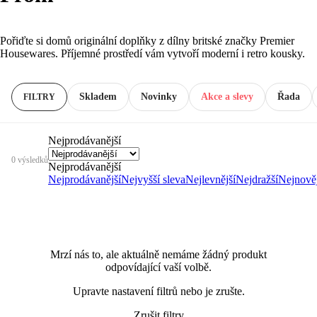
Pořiďte si domů originální doplňky z dílny britské značky Premier
Housewares. Příjemné prostředí vám vytvoří moderní i retro kousky.
Skladem
Novinky
Akce a slevy
Řada
FILTRY
Nejprodávanější
0 výsledků
Nejprodávanější
Nejprodávanější
Nejvyšší sleva
Nejlevnější
Nejdražší
Nejnověj
Mrzí nás to, ale aktuálně nemáme žádný produkt
odpovídající vaší volbě.
Upravte nastavení filtrů nebo je zrušte.
Zrušit filtry