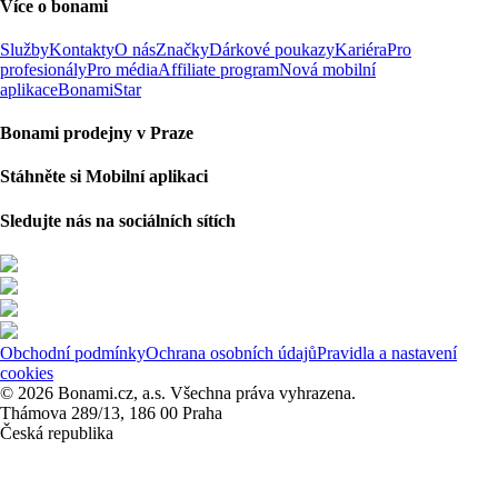
Více o bonami
Služby
Kontakty
O nás
Značky
Dárkové poukazy
Kariéra
Pro
profesionály
Pro média
Affiliate program
Nová mobilní
aplikace
BonamiStar
Bonami prodejny v Praze
Stáhněte si Mobilní aplikaci
Sledujte nás na sociálních sítích
Obchodní podmínky
Ochrana osobních údajů
Pravidla a nastavení
cookies
© 2026 Bonami.cz, a.s. Všechna práva vyhrazena.
Thámova 289/13, 186 00 Praha
Česká republika