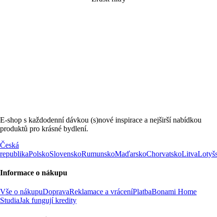
E-shop s každodenní dávkou (s)nové inspirace a nejširší nabídkou
produktů pro krásné bydlení.
Česká
republika
Polsko
Slovensko
Rumunsko
Maďarsko
Chorvatsko
Litva
Lotyš
Informace o nákupu
Vše o nákupu
Doprava
Reklamace a vrácení
Platba
Bonami Home
Studia
Jak fungují kredity