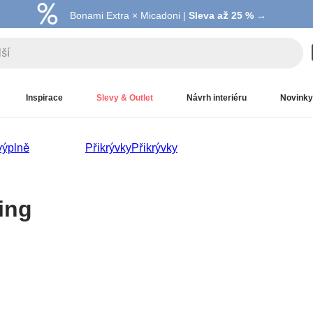
Bonami Extra × Micadoni |
Summer Sale |
Ušetřete až 40 % →
Sleva až 25 % →
Inspirace
Slevy & Outlet
Návrh interiéru
Novinky
výplně
Přikrývky
Přikrývky
ing