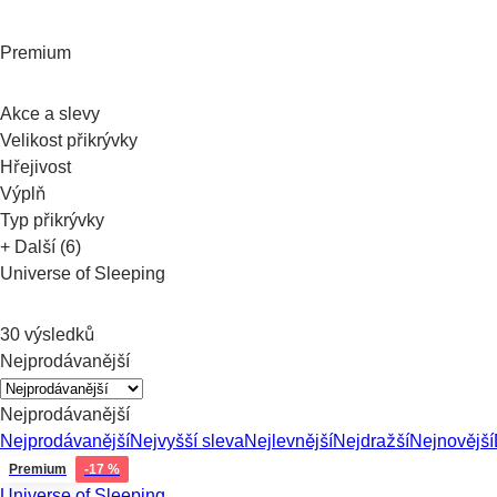
Premium
Akce a slevy
Velikost přikrývky
Hřejivost
Výplň
Typ přikrývky
+ Další (6)
Universe of Sleeping
30 výsledků
Nejprodávanější
Nejprodávanější
Nejprodávanější
Nejvyšší sleva
Nejlevnější
Nejdražší
Nejnovější
Premium
-17 %
Universe of Sleeping