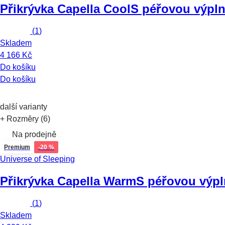
Přikrývka Capella Cool
S péřovou výplní
(
1
)
Skladem
4 166 Kč
Do košíku
Do košíku
další varianty
+ Rozměry (6)
Na prodejně
Premium
-20 %
Universe of Sleeping
Přikrývka Capella Warm
S péřovou výpl
(
1
)
Skladem