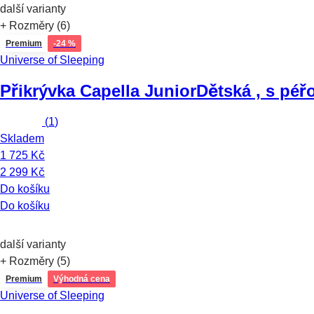
další varianty
+ Rozměry (6)
Premium
-24 %
Universe of Sleeping
Přikrývka Capella Junior
Dětská , s péř
(
1
)
Skladem
1 725 Kč
2 299 Kč
Do košíku
Do košíku
další varianty
+ Rozměry (5)
Premium
Výhodná cena
Universe of Sleeping