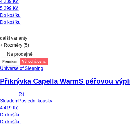
4 239 Kč
5 299 Kč
Do košíku
Do košíku
další varianty
+ Rozměry (5)
Na prodejně
Premium
Výhodná cena
Universe of Sleeping
Přikrývka Capella Warm
S péřovou výpl
(
3
)
Skladem
Poslední kousky
4 419 Kč
Do košíku
Do košíku