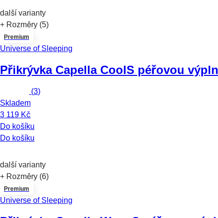
další varianty
+ Rozměry (5)
Premium
Universe of Sleeping
Přikrývka Capella Cool
S péřovou výplní
(
3
)
Skladem
3 119 Kč
Do košíku
Do košíku
další varianty
+ Rozměry (6)
Premium
Universe of Sleeping