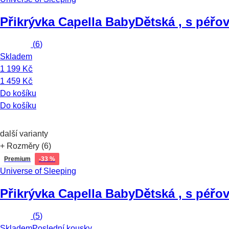
Přikrývka Capella Baby
Dětská , s péřov
(
6
)
Skladem
1 199 Kč
1 459 Kč
Do košíku
Do košíku
další varianty
+ Rozměry (6)
Premium
-33 %
Universe of Sleeping
Přikrývka Capella Baby
Dětská , s péřo
(
5
)
Skladem
Poslední kousky