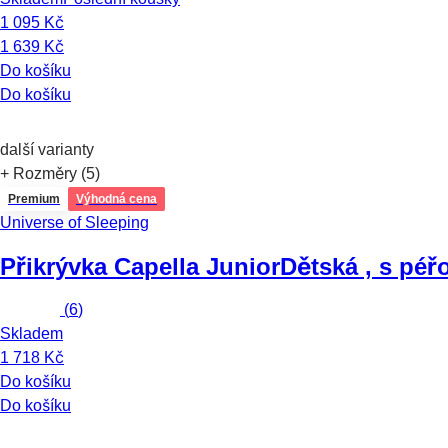
1 095 Kč
1 639 Kč
Do košíku
Do košíku
další varianty
+ Rozměry (5)
Premium
Výhodná cena
Universe of Sleeping
Přikrývka Capella Junior
Dětská , s péř
(
6
)
Skladem
1 718 Kč
Do košíku
Do košíku