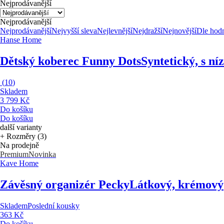
Nejprodávanější
Nejprodávanější
Nejprodávanější
Nejvyšší sleva
Nejlevnější
Nejdražší
Nejnovější
Dle hod
Hanse Home
Dětský koberec Funny Dots
Syntetický, s n
(
10
)
Skladem
3 799 Kč
Do košíku
Do košíku
další varianty
+ Rozměry (3)
Na prodejně
Premium
Novinka
Kave Home
Závěsný organizér Pecky
Látkový, krémový
Skladem
Poslední kousky
363 Kč
Do košíku