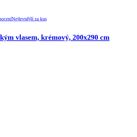
nocení
Nejlevnější za kus
ízkým vlasem, krémový, 200x290 cm