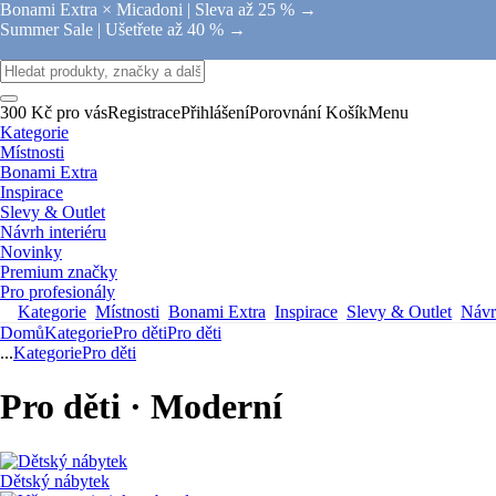
Bonami Extra × Micadoni |
Sleva až 25 % →
Summer Sale |
Ušetřete až 40 % →
300 Kč pro vás
Registrace
Přihlášení
Porovnání
Košík
Menu
Kategorie
Místnosti
Bonami Extra
Inspirace
Slevy & Outlet
Návrh interiéru
Novinky
Premium značky
Pro profesionály
Kategorie
Místnosti
Bonami Extra
Inspirace
Slevy & Outlet
Návrh
Domů
Kategorie
Pro děti
Pro děti
...
Kategorie
Pro děti
Pro děti · Moderní
Dětský nábytek