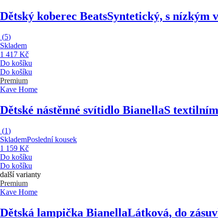
Dětský koberec Beats
Syntetický, s nízkým 
(
5
)
Skladem
1 417 Kč
Do košíku
Do košíku
Premium
Kave Home
Dětské nástěnné svítidlo Bianella
S textilní
(
1
)
Skladem
Poslední kousek
1 159 Kč
Do košíku
Do košíku
další varianty
Premium
Kave Home
Dětská lampička Bianella
Látková, do zásuv