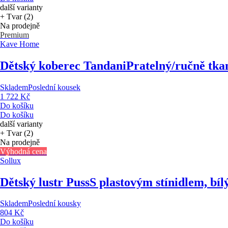
další varianty
+ Tvar (2)
Na prodejně
Premium
Kave Home
Dětský koberec Tandani
Pratelný/ručně tka
Skladem
Poslední kousek
1 722 Kč
Do košíku
Do košíku
další varianty
+ Tvar (2)
Na prodejně
Výhodná cena
Sollux
Dětský lustr Puss
S plastovým stínidlem, bíl
Skladem
Poslední kousky
804 Kč
Do košíku