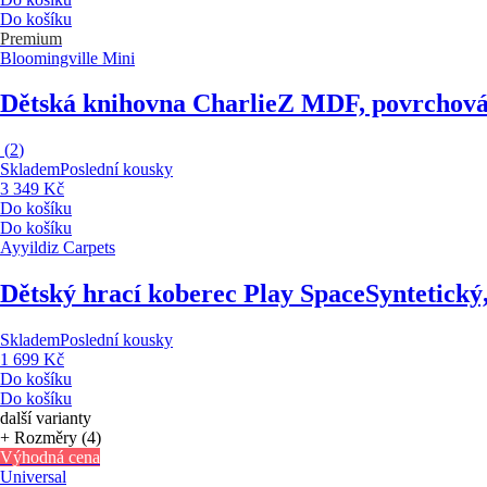
Do košíku
Premium
Bloomingville Mini
Dětská knihovna Charlie
Z MDF, povrchová 
(
2
)
Skladem
Poslední kousky
3 349 Kč
Do košíku
Do košíku
Ayyildiz Carpets
Dětský hrací koberec Play Space
Syntetický
Skladem
Poslední kousky
1 699 Kč
Do košíku
Do košíku
další varianty
+ Rozměry (4)
Výhodná cena
Universal