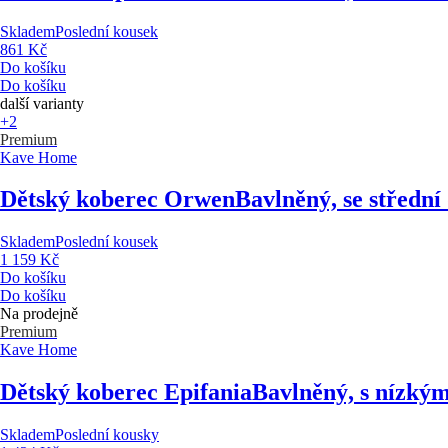
Skladem
Poslední kousek
861 Kč
Do košíku
Do košíku
další varianty
+2
Premium
Kave Home
Dětský koberec Orwen
Bavlněný, se střední
Skladem
Poslední kousek
1 159 Kč
Do košíku
Do košíku
Na prodejně
Premium
Kave Home
Dětský koberec Epifania
Bavlněný, s nízký
Skladem
Poslední kousky