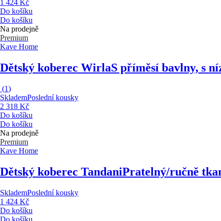
1 424 Kč
Do košíku
Do košíku
Na prodejně
Premium
Kave Home
Dětský koberec Wirla
S příměsí bavlny, s n
(
1
)
Skladem
Poslední kousky
2 318 Kč
Do košíku
Do košíku
Na prodejně
Premium
Kave Home
Dětský koberec Tandani
Pratelný/ručně tkan
Skladem
Poslední kousky
1 424 Kč
Do košíku
Do košíku