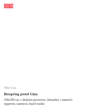
-11 %
Milo Casa
Boxspring postel Gina
160x200 cm, s úložným prostorem, čalouněná, s matrací/s
topperem, sametová, tmavě modrá