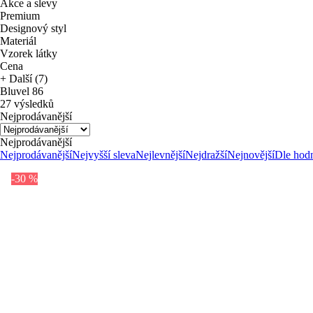
Akce a slevy
Premium
Designový styl
Materiál
Vzorek látky
Cena
+ Další (7)
Bluvel 86
27 výsledků
Nejprodávanější
Nejprodávanější
Nejprodávanější
Nejvyšší sleva
Nejlevnější
Nejdražší
Nejnovější
Dle hod
-30 %