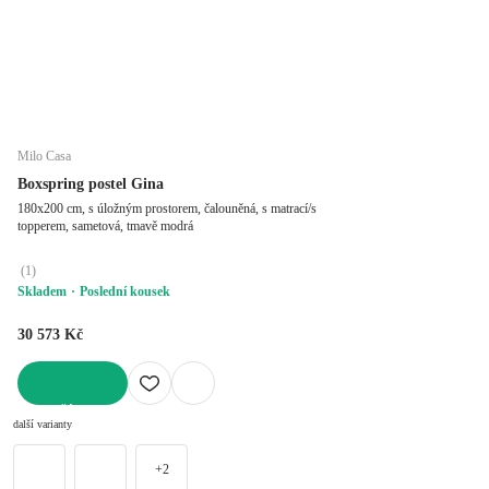
Milo Casa
Boxspring postel Gina
180x200 cm, s úložným prostorem, čalouněná, s matrací/s
topperem, sametová, tmavě modrá
(
1
)
Skladem
Poslední kousek
30 573 Kč
DO KOŠÍKU
další varianty
+2