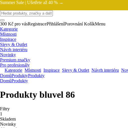
Summer Sale |
Ušetřete až 40 % →
300 Kč pro vás
Registrace
Přihlášení
Porovnání
Košík
Menu
Kategorie
Místnosti
Inspirace
Slevy & Outlet
Návrh interiéru
Novinky
Premium značky
Pro profesionály
Kategorie
Místnosti
Inspirace
Slevy & Outlet
Návrh interiéru
Nov
Domů
Produkty
Produkty
Domů
Produkty
Produkty bluvel 86
Filtry
1
Skladem
Novinky