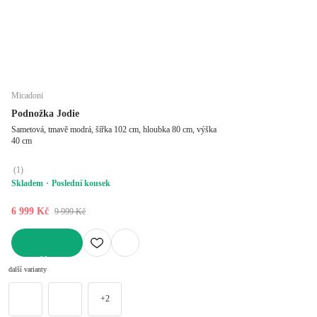
Micadoni
Podnožka Jodie
Sametová, tmavě modrá, šířka 102 cm, hloubka 80 cm, výška
40 cm
(
1
)
Skladem
Poslední kousek
6 999 Kč
9 999 Kč
DO KOŠÍKU
další varianty
+2