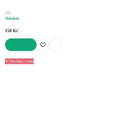
(
1
)
Skladem
150 Kč
DO KOŠÍKU
Výhodná cena