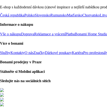
E-shop s každodenní dávkou (s)nové inspirace a nejširší nabídkou prod
Česká republika
Polsko
Slovensko
Rumunsko
Maďarsko
Chorvatsko
Litv
Informace o nákupu
Vše o nákupu
Doprava
Reklamace a vrácení
Platba
Bonami Home Studi
Více o bonami
Služby
Kontakty
O nás
Značky
Dárkové poukazy
Kariéra
Pro profesionál
Bonami prodejny v Praze
Stáhněte si Mobilní aplikaci
Sledujte nás na sociálních sítích