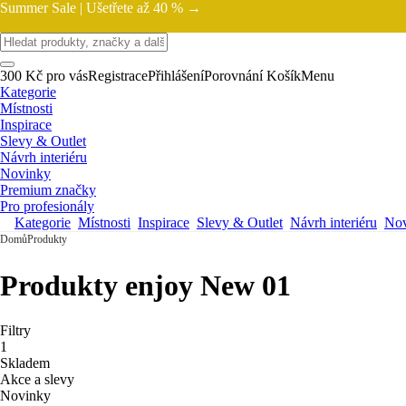
Summer Sale |
Ušetřete až 40 % →
300 Kč pro vás
Registrace
Přihlášení
Porovnání
Košík
Menu
Kategorie
Místnosti
Inspirace
Slevy & Outlet
Návrh interiéru
Novinky
Premium značky
Pro profesionály
Kategorie
Místnosti
Inspirace
Slevy & Outlet
Návrh interiéru
Nov
Domů
Produkty
Produkty enjoy New 01
Filtry
1
Skladem
Akce a slevy
Novinky