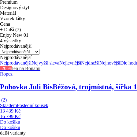
Premium
Designový styl
Materiál
Vzorek látky
Cena
+ Další (7)
Enjoy New 01
4 výsledky
Nejprodávanější
Nejprodávanější
Nejprodávanější
Nejvyšší sleva
Nejlevnější
Nejdražší
Nejnovější
Dle hod
-20 %
Jen na Bonami
Ropez
Pohovka Juli Bis
Béžová, trojmístná, šířka
(
2
)
Skladem
Poslední kousek
13 439 Kč
16 799 Kč
Do košíku
Do košíku
další varianty