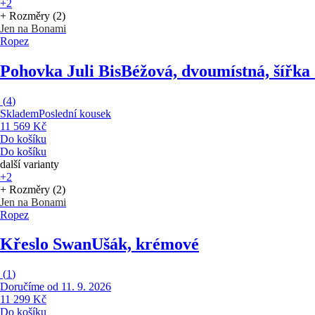
+2
+ Rozměry (2)
Jen na Bonami
Ropez
Pohovka Juli Bis
Béžová, dvoumístná, šířka
(
4
)
Skladem
Poslední kousek
11 569 Kč
Do košíku
Do košíku
další varianty
+2
+ Rozměry (2)
Jen na Bonami
Ropez
Křeslo Swan
Ušák, krémové
(
1
)
Doručíme od 11. 9. 2026
11 299 Kč
Do košíku