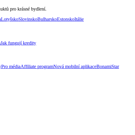
uktů pro krásné bydlení.
a
Lotyšsko
Slovinsko
Bulharsko
Estonsko
Itálie
a
Jak fungují kredity
y
Pro média
Affiliate program
Nová mobilní aplikace
BonamiStar