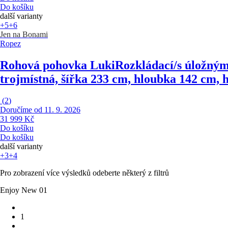
Do košíku
další varianty
+5
+6
Jen na Bonami
Ropez
Rohová pohovka Luki
Rozkládací/s úložným 
trojmístná, šířka 233 cm, hloubka 142 cm,
(
2
)
Doručíme od 11. 9. 2026
31 999 Kč
Do košíku
Do košíku
další varianty
+3
+4
Pro zobrazení více výsledků odeberte některý z filtrů
Enjoy New 01
1