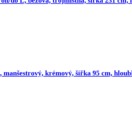
roh/do L, béžová, trojmístná, šířka 231 cm
l, manšestrový, krémový, šířka 95 cm, hlou