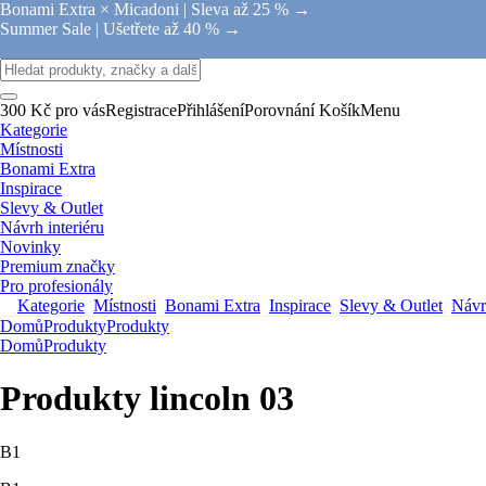
Bonami Extra × Micadoni |
Sleva až 25 % →
Summer Sale |
Ušetřete až 40 % →
300 Kč pro vás
Registrace
Přihlášení
Porovnání
Košík
Menu
Kategorie
Místnosti
Bonami Extra
Inspirace
Slevy & Outlet
Návrh interiéru
Novinky
Premium značky
Pro profesionály
Kategorie
Místnosti
Bonami Extra
Inspirace
Slevy & Outlet
Návrh
Domů
Produkty
Produkty
Domů
Produkty
Produkty lincoln 03
B1