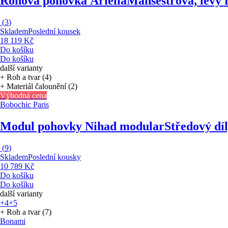
Rohová pohovka Ariella
Manšestrová, levý 
(
3
)
Skladem
Poslední kousek
18 119 Kč
Do košíku
Do košíku
další varianty
+ Roh a tvar (4)
+ Materiál čalounění (2)
Výhodná cena
Bobochic Paris
Modul pohovky Nihad modular
Středový dí
(
9
)
Skladem
Poslední kousky
10 789 Kč
Do košíku
Do košíku
další varianty
+4
+5
+ Roh a tvar (7)
Bonami