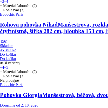
+3
+4
+ Materiál čalounění (2)
+ Roh a tvar (3)
Bobochic Paris
Rohová pohovka Nihad
Manšestrová, rozklá
čtyřmístná, šířka 282 cm, hloubka 153 cm,
(
56
)
Skladem
45 349 Kč
Do košíku
Do košíku
další varianty
+4
+5
+ Materiál čalounění (2)
+ Roh a tvar (3)
Na prodejně
Bobochic Paris
Pohovka Giorgia
Manšestrová, béžová, dvou
Doručíme od 2. 10. 2026