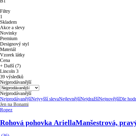
B1
Filtry
1
Skladem
Akce a slevy
Novinky
Premium
Designový styl
Materiál
Vzorek látky
Cena
+ Další (7)
Lincoln 3
39 výsledků
Nejprodávanější
Nejprodávanější
Nejprodávanější
Nejvyšší sleva
Nejlevnější
Nejdražší
Nejnovější
Dle hod
Jen na Bonami
Ropez
Rohová pohovka Ariella
Manšestrová, pravý
(
36
)