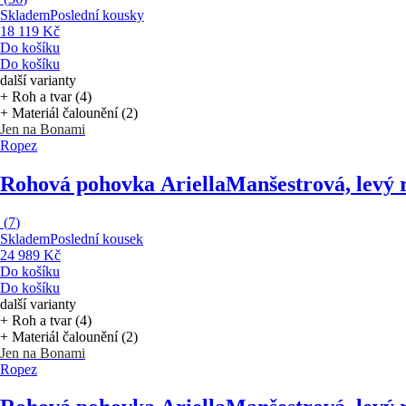
Skladem
Poslední kousky
18 119 Kč
Do košíku
Do košíku
další varianty
+ Roh a tvar (4)
+ Materiál čalounění (2)
Jen na Bonami
Ropez
Rohová pohovka Ariella
Manšestrová, levý 
(
7
)
Skladem
Poslední kousek
24 989 Kč
Do košíku
Do košíku
další varianty
+ Roh a tvar (4)
+ Materiál čalounění (2)
Jen na Bonami
Ropez