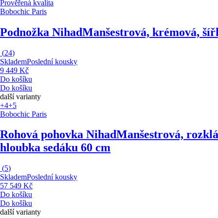
Prověřená kvalita
Bobochic Paris
Podnožka Nihad
Manšestrová, krémová, šíř
(
24
)
Skladem
Poslední kousky
9 449 Kč
Do košíku
Do košíku
další varianty
+4
+5
Bobochic Paris
Rohová pohovka Nihad
Manšestrová, rozklá
hloubka sedáku 60 cm
(
5
)
Skladem
Poslední kousky
57 549 Kč
Do košíku
Do košíku
další varianty