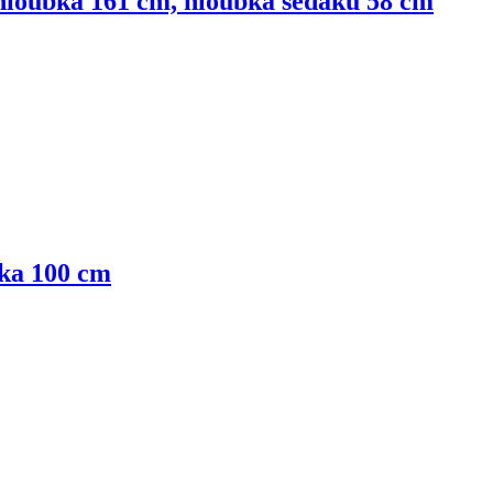
, hloubka 161 cm, hloubka sedáku 58 cm
bka 100 cm