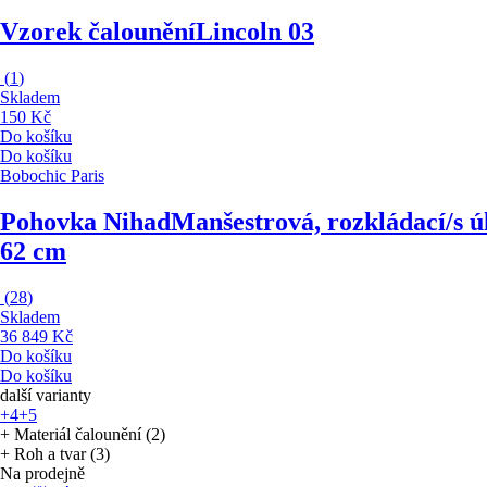
Vzorek čalounění
Lincoln 03
(
1
)
Skladem
150 Kč
Do košíku
Do košíku
Bobochic Paris
Pohovka Nihad
Manšestrová, rozkládací/s ú
62 cm
(
28
)
Skladem
36 849 Kč
Do košíku
Do košíku
další varianty
+4
+5
+ Materiál čalounění (2)
+ Roh a tvar (3)
Na prodejně