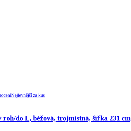
nocení
Nejlevnější za kus
 roh/do L, béžová, trojmístná, šířka 231 c