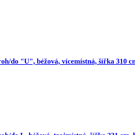
roh/do "U", béžová, vícemístná, šířka 310 