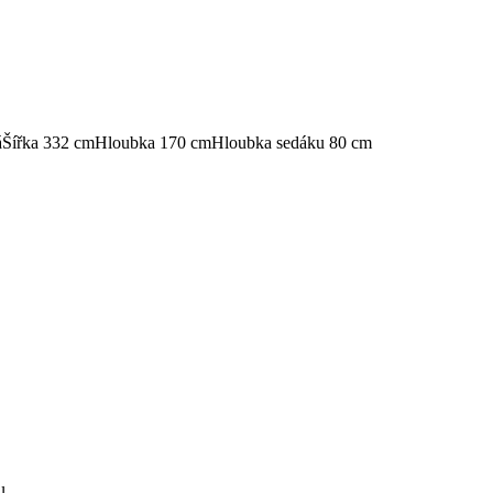
á
Šířka 332 cm
Hloubka 170 cm
Hloubka sedáku 80 cm
u.