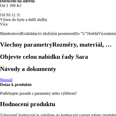
Doručení na adresu
Od 1 399 Kč
·
Od Pá 11. 9.
Výnos do bytu a další služby
Více
Manšestrová
Rozkládací/s úložným prostorem
Do "U"
Hnědá
Vícemístn
Všechny parametry
Rozměry, materiál, …
Objevte celou nabídku řady Sara
Návody a dokumenty
Manuál
Dotaz k produktu
Potřebujete poradit s parametry nebo výběrem?
Hodnocení produktu
Zobrazené hodnocení je založeno na hodnocení variant tohoto produkt