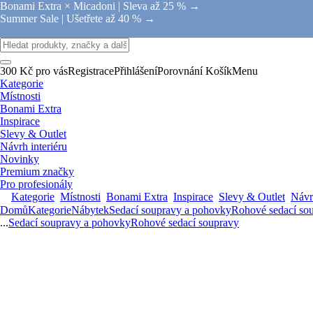
Bonami Extra × Micadoni |
Sleva až 25 % →
Summer Sale |
Ušetřete až 40 % →
300 Kč pro vás
Registrace
Přihlášení
Porovnání
Košík
Menu
Kategorie
Místnosti
Bonami Extra
Inspirace
Slevy & Outlet
Návrh interiéru
Novinky
Premium značky
Pro profesionály
Kategorie
Místnosti
Bonami Extra
Inspirace
Slevy & Outlet
Návrh
Domů
Kategorie
Nábytek
Sedací soupravy a pohovky
Rohové sedací so
...
Sedací soupravy a pohovky
Rohové sedací soupravy