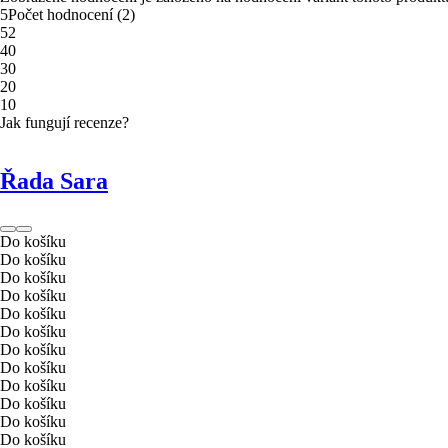
5
Počet hodnocení
(
2
)
5
2
4
0
3
0
2
0
1
0
Jak fungují recenze?
Řada Sara
Do košíku
Do košíku
Do košíku
Do košíku
Do košíku
Do košíku
Do košíku
Do košíku
Do košíku
Do košíku
Do košíku
Do košíku