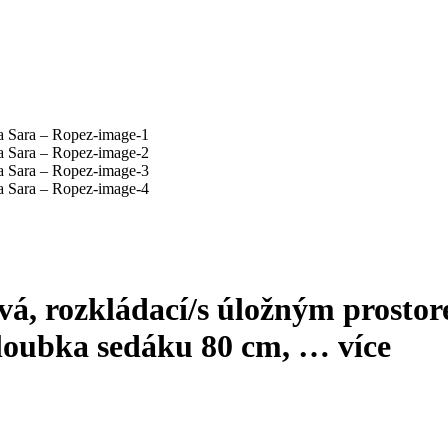
á, rozkládací/s úložným prostor
hloubka sedáku 80 cm
, …
více