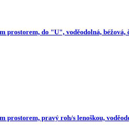
m prostorem, do "U", voděodolná, béžová, č
m prostorem, pravý roh/s lenoškou, voděodo