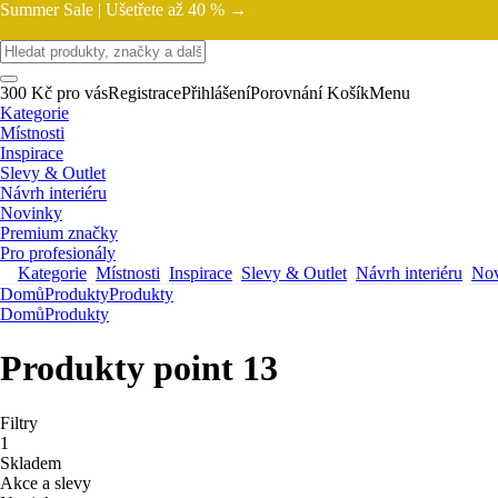
Summer Sale |
Ušetřete až 40 % →
300 Kč pro vás
Registrace
Přihlášení
Porovnání
Košík
Menu
Kategorie
Místnosti
Inspirace
Slevy & Outlet
Návrh interiéru
Novinky
Premium značky
Pro profesionály
Kategorie
Místnosti
Inspirace
Slevy & Outlet
Návrh interiéru
Nov
Domů
Produkty
Produkty
Domů
Produkty
Produkty point 13
Filtry
1
Skladem
Akce a slevy