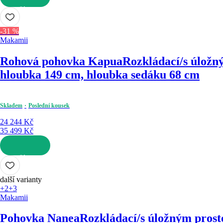
DO KOŠÍKU
-31 %
Makamii
Rohová pohovka Kapua
Rozkládací/s úložný
hloubka 149 cm, hloubka sedáku 68 cm
Skladem
Poslední kousek
24 244 Kč
35 499 Kč
DO KOŠÍKU
další varianty
+2
+3
Makamii
Pohovka Nanea
Rozkládací/s úložným prost