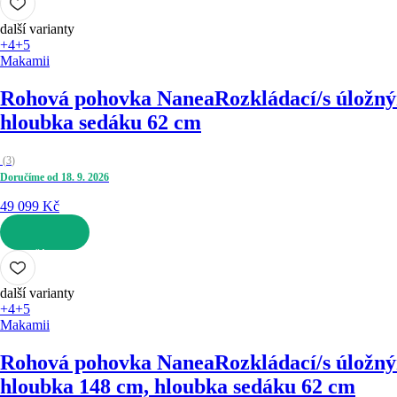
další varianty
+4
+5
Makamii
Rohová pohovka Nanea
Rozkládací/s úložný
hloubka sedáku 62 cm
(
3
)
Doručíme od 18. 9. 2026
49 099 Kč
DO KOŠÍKU
další varianty
+4
+5
Makamii
Rohová pohovka Nanea
Rozkládací/s úložný
hloubka 148 cm, hloubka sedáku 62 cm