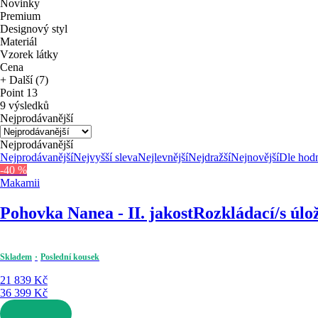
Novinky
Premium
Designový styl
Materiál
Vzorek látky
Cena
+ Další (7)
Point 13
9 výsledků
Nejprodávanější
Nejprodávanější
Nejprodávanější
Nejvyšší sleva
Nejlevnější
Nejdražší
Nejnovější
Dle hod
-40 %
Makamii
Pohovka Nanea - II. jakost
Rozkládací/s úlo
Skladem
Poslední kousek
21 839 Kč
36 399 Kč