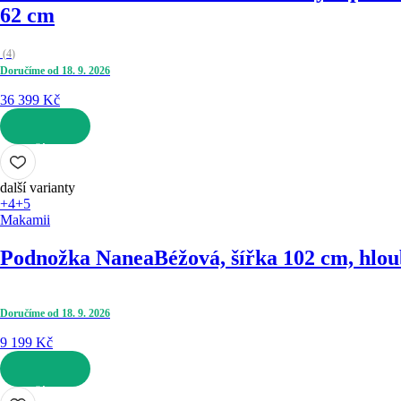
62 cm
(
4
)
Doručíme od 18. 9. 2026
36 399 Kč
DO KOŠÍKU
další varianty
+4
+5
Makamii
Podnožka Nanea
Béžová, šířka 102 cm, hlo
Doručíme od 18. 9. 2026
9 199 Kč
DO KOŠÍKU