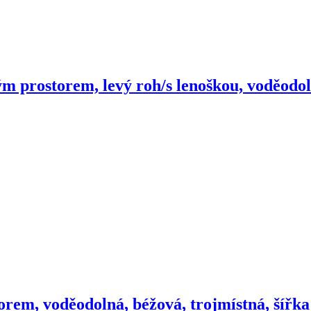
m prostorem, levý roh/s lenoškou, voděodoln
orem, voděodolná, béžová, trojmístná, šířk