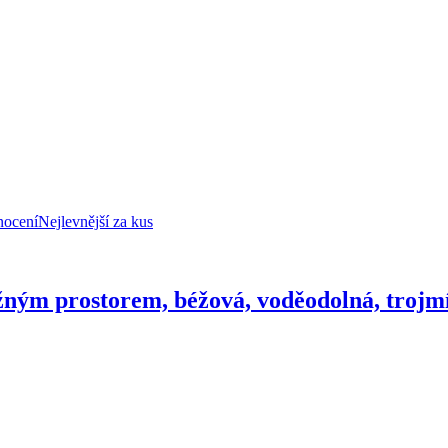
nocení
Nejlevnější za kus
žným prostorem, béžová, voděodolná, trojmí