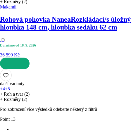
+ Rozměry (2)
Makamii
Rohová pohovka Nanea
Rozkládací/s úložný
hloubka 148 cm, hloubka sedáku 62 cm
(
7
)
Doručíme od 18. 9. 2026
36 599 Kč
DO KOŠÍKU
další varianty
+4
+5
+ Roh a tvar (2)
+ Rozměry (2)
Pro zobrazení více výsledků odeberte některý z filtrů
Point 13