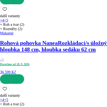
DO KOŠÍKU
další varianty
+4
+5
+ Roh a tvar (2)
+ Rozměry (2)
Makamii
Rohová pohovka Nanea
Rozkládací/s úložný
hloubka 148 cm, hloubka sedáku 62 cm
(
7
)
Doručíme od 18. 9. 2026
36 599 Kč
DO KOŠÍKU
další varianty
+4
+5
+ Roh a tvar (2)