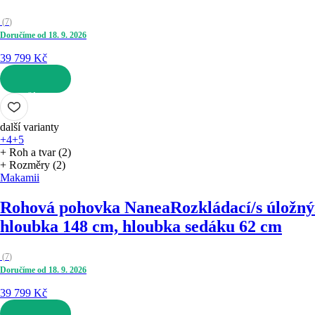
(
7
)
Doručíme od 18. 9. 2026
39 799 Kč
DO KOŠÍKU
další varianty
+4
+5
+ Roh a tvar (2)
+ Rozměry (2)
Makamii
Rohová pohovka Nanea
Rozkládací/s úložný
hloubka 148 cm, hloubka sedáku 62 cm
(
7
)
Doručíme od 18. 9. 2026
39 799 Kč