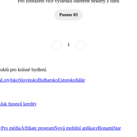
Pro zobrazení více výsledků odeberte některý z filtrů
Puente 03
1
uktů pro krásné bydlení.
a
Lotyšsko
Slovinsko
Bulharsko
Estonsko
Itálie
a
Jak fungují kredity
y
Pro média
Affiliate program
Nová mobilní aplikace
BonamiStar