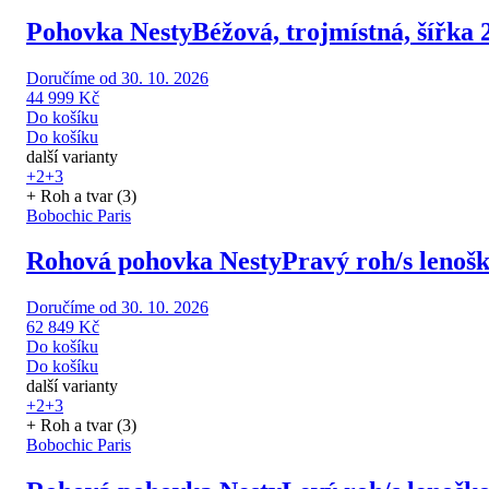
Pohovka Nesty
Béžová, trojmístná, šířka
Doručíme od 30. 10. 2026
44 999 Kč
Do košíku
Do košíku
další varianty
+2
+3
+ Roh a tvar (3)
Bobochic Paris
Rohová pohovka Nesty
Pravý roh/s lenoš
Doručíme od 30. 10. 2026
62 849 Kč
Do košíku
Do košíku
další varianty
+2
+3
+ Roh a tvar (3)
Bobochic Paris