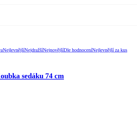
va
Nejlevnější
Nejdražší
Nejnovější
Dle hodnocení
Nejlevnější za kus
hloubka sedáku 74 cm