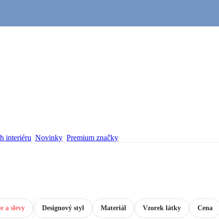
 interiéru
Novinky
Premium značky
e a slevy
Designový styl
Materiál
Vzorek látky
Cena