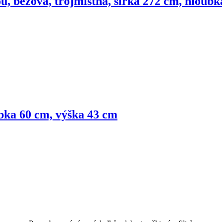
ou, béžová, trojmístná, šířka 272 cm, hloub
ubka 60 cm, výška 43 cm