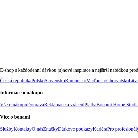
E-shop s každodenní dávkou (s)nové inspirace a nejširší nabídkou prod
Česká republika
Polsko
Slovensko
Rumunsko
Maďarsko
Chorvatsko
Litv
Informace o nákupu
Vše o nákupu
Doprava
Reklamace a vrácení
Platba
Bonami Home Studi
Více o bonami
Služby
Kontakty
O nás
Značky
Dárkové poukazy
Kariéra
Pro profesionál