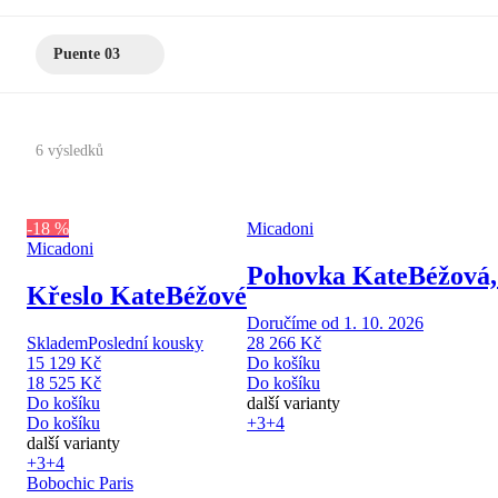
Puente 03
6 výsledků
-18 %
Micadoni
Micadoni
Pohovka Kate
Béžová,
Křeslo Kate
Béžové
Doručíme od 1. 10. 2026
Skladem
Poslední kousky
28 266 Kč
15 129 Kč
Do košíku
18 525 Kč
Do košíku
Do košíku
další varianty
Do košíku
+3
+4
další varianty
+3
+4
Bobochic Paris