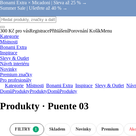
Bonami Extra × Micadoni |
Sleva až 25 % →
Summer Sale |
Ušetřete až 40 % →
300 Kč pro vás
Registrace
Přihlášení
Porovnání
Košík
Menu
Kategorie
Místnosti
Bonami Extra
Inspirace
Slevy & Outlet
Návrh interiéru
Novinky
Premium značky
Pro profesionály
Kategorie
Místnosti
Bonami Extra
Inspirace
Slevy & Outlet
Návrh
Domů
Produkty
Produkty
Domů
Produkty
Produkty · Puente 03
FILTRY
Skladem
Novinky
Premium
Akc
1