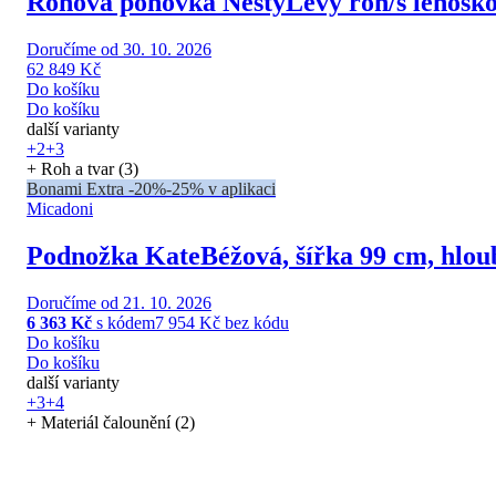
Rohová pohovka Nesty
Levý roh/s lenošk
Doručíme od 30. 10. 2026
62 849 Kč
Do košíku
Do košíku
další varianty
+2
+3
+ Roh a tvar (3)
Bonami Extra -20%
-25% v aplikaci
Micadoni
Podnožka Kate
Béžová, šířka 99 cm, hlo
Doručíme od 21. 10. 2026
6 363 Kč
s kódem
7 954 Kč bez kódu
Do košíku
Do košíku
další varianty
+3
+4
+ Materiál čalounění (2)