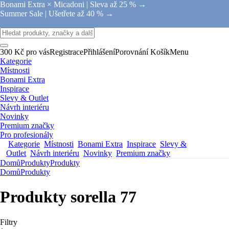
Bonami Extra × Micadoni |
Sleva až 25 % →
Summer Sale |
Ušetřete až 40 % →
300 Kč pro vás
Registrace
Přihlášení
Porovnání
Košík
Menu
Kategorie
Místnosti
Bonami Extra
Inspirace
Slevy & Outlet
Návrh interiéru
Novinky
Premium značky
Pro profesionály
Kategorie
Místnosti
Bonami Extra
Inspirace
Slevy &
Outlet
Návrh interiéru
Novinky
Premium značky
Domů
Produkty
Produkty
Domů
Produkty
Produkty sorella 77
Filtry