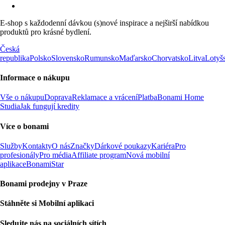
E-shop s každodenní dávkou (s)nové inspirace a nejširší nabídkou
produktů pro krásné bydlení.
Česká
republika
Polsko
Slovensko
Rumunsko
Maďarsko
Chorvatsko
Litva
Lotyš
Informace o nákupu
Vše o nákupu
Doprava
Reklamace a vrácení
Platba
Bonami Home
Studia
Jak fungují kredity
Více o bonami
Služby
Kontakty
O nás
Značky
Dárkové poukazy
Kariéra
Pro
profesionály
Pro média
Affiliate program
Nová mobilní
aplikace
BonamiStar
Bonami prodejny v Praze
Stáhněte si Mobilní aplikaci
Sledujte nás na sociálních sítích