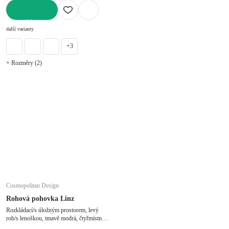
DO KOŠÍKU
další varianty
+3
+ Rozměry (2)
Cosmopolitan Design
Rohová pohovka Linz
Rozkládací/s úložným prostorem, levý
roh/s lenoškou, tmavě modrá, čtyřmístná,
šířka 275 cm, hloubka 142 cm, hloubka