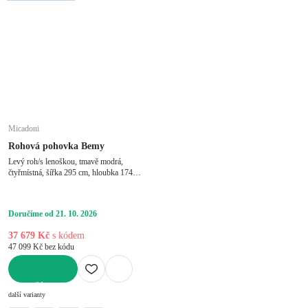
Micadoni
Rohová pohovka Bemy
Levý roh/s lenoškou, tmavě modrá,
čtyřmístná, šířka 295 cm, hloubka 174
cm, hloubka sedáku 80 cm
Doručíme od 21. 10. 2026
37 679 Kč
s kódem
47 099 Kč bez kódu
DO KOŠÍKU
další varianty