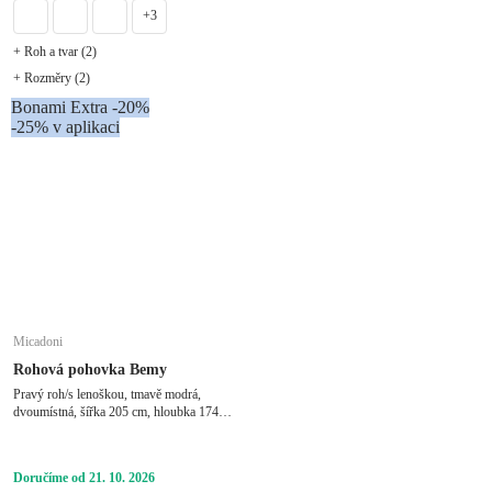
+3
+ Roh a tvar (2)
+ Rozměry (2)
Bonami Extra -20%
-25% v aplikaci
Micadoni
Rohová pohovka Bemy
Pravý roh/s lenoškou, tmavě modrá,
dvoumístná, šířka 205 cm, hloubka 174
cm, hloubka sedáku 80 cm
Doručíme od 21. 10. 2026