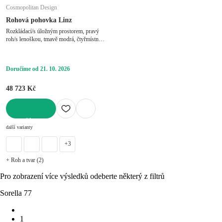
Cosmopolitan Design
Rohová pohovka Linz
Rozkládací/s úložným prostorem, pravý
roh/s lenoškou, tmavě modrá, čtyřmístná,
šířka 275 cm, hloubka 142 cm, hloubka
sedáku 83 cm
Doručíme od 21. 10. 2026
48 723 Kč
DO KOŠÍKU
další varianty
+3
+ Roh a tvar (2)
Pro zobrazení více výsledků odeberte některý z filtrů
Sorella 77
1