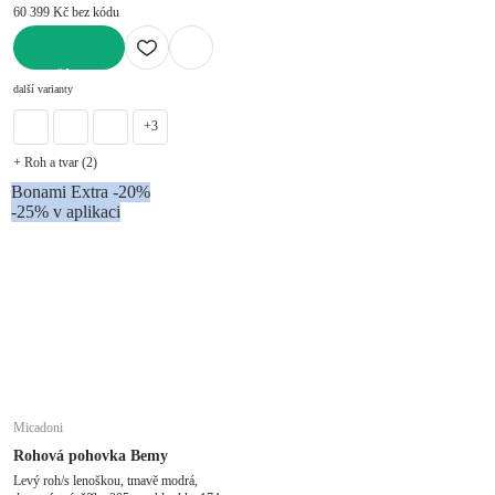
60 399 Kč bez kódu
DO KOŠÍKU
další varianty
+3
+ Roh a tvar (2)
Bonami Extra -20%
-25% v aplikaci
Micadoni
Rohová pohovka Bemy
Levý roh/s lenoškou, tmavě modrá,