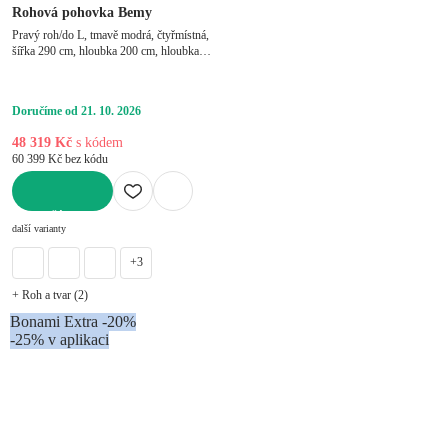
Rohová pohovka Bemy
Pravý roh/do L, tmavě modrá, čtyřmístná,
šířka 290 cm, hloubka 200 cm, hloubka
sedáku 80 cm
Doručíme od 21. 10. 2026
48 319 Kč
s kódem
60 399 Kč bez kódu
DO KOŠÍKU
další varianty
+3
+ Roh a tvar (2)
Bonami Extra -20%
-25% v aplikaci