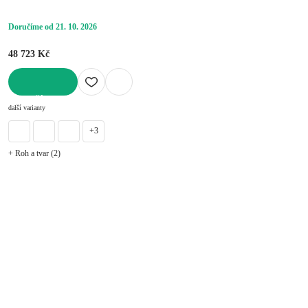
sedáku 83 cm
Doručíme od 21. 10. 2026
48 723 Kč
DO KOŠÍKU
další varianty
+3
+ Roh a tvar (2)