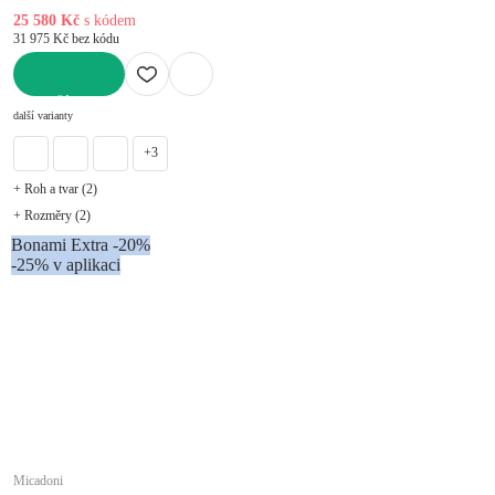
25 580 Kč
s kódem
31 975 Kč bez kódu
DO KOŠÍKU
další varianty
+3
+ Roh a tvar (2)
+ Rozměry (2)
Bonami Extra -20%
-25% v aplikaci
Micadoni