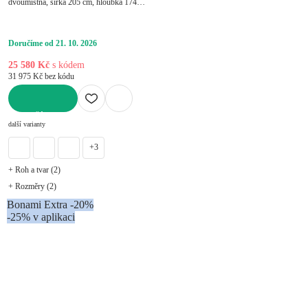
dvoumístná, šířka 205 cm, hloubka 174
cm, hloubka sedáku 80 cm
Doručíme od 21. 10. 2026
25 580 Kč
s kódem
31 975 Kč bez kódu
DO KOŠÍKU
další varianty
+3
+ Roh a tvar (2)
+ Rozměry (2)
Bonami Extra -20%
-25% v aplikaci