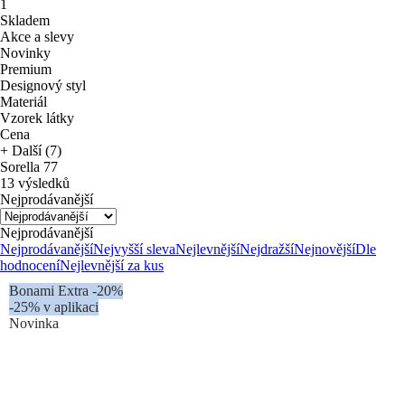
1
Skladem
Akce a slevy
Novinky
Premium
Designový styl
Materiál
Vzorek látky
Cena
+ Další (7)
Sorella 77
13 výsledků
Nejprodávanější
Nejprodávanější
Nejprodávanější
Nejvyšší sleva
Nejlevnější
Nejdražší
Nejnovější
Dle
hodnocení
Nejlevnější za kus
Bonami Extra -20%
-25% v aplikaci
Novinka