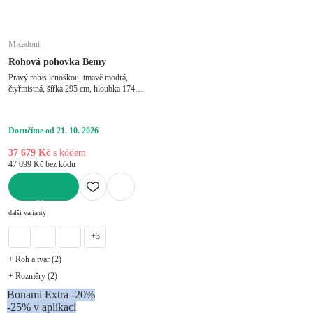
Micadoni
Rohová pohovka Bemy
Pravý roh/s lenoškou, tmavě modrá,
čtyřmístná, šířka 295 cm, hloubka 174
cm, hloubka sedáku 80 cm
Doručíme od 21. 10. 2026
37 679 Kč
s kódem
47 099 Kč bez kódu
DO KOŠÍKU
další varianty
+3
+ Roh a tvar (2)
+ Rozměry (2)
Bonami Extra -20%
-25% v aplikaci