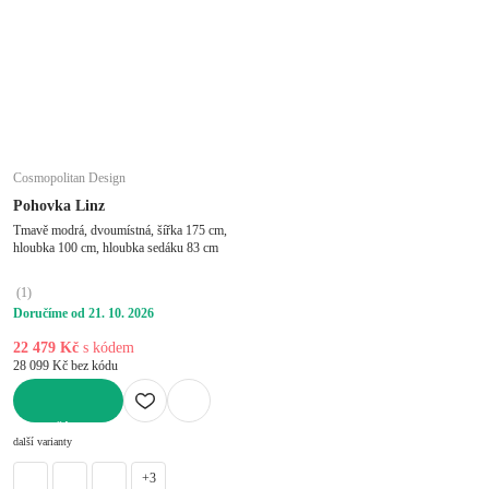
Cosmopolitan Design
Pohovka Linz
Tmavě modrá, dvoumístná, šířka 175 cm,
hloubka 100 cm, hloubka sedáku 83 cm
(
1
)
Doručíme od 21. 10. 2026
22 479 Kč
s kódem
28 099 Kč bez kódu
DO KOŠÍKU
další varianty
+3