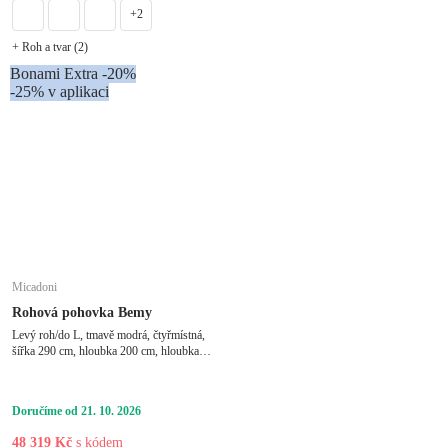
+2
+ Roh a tvar (2)
Bonami Extra -20%
-25% v aplikaci
Micadoni
Rohová pohovka Bemy
Levý roh/do L, tmavě modrá, čtyřmístná,
šířka 290 cm, hloubka 200 cm, hloubka
sedáku 80 cm
Doručíme od 21. 10. 2026
48 319 Kč
s kódem