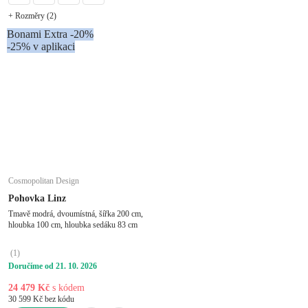
+ Rozměry (2)
Bonami Extra -20%
-25% v aplikaci
Cosmopolitan Design
Pohovka Linz
Tmavě modrá, dvoumístná, šířka 200 cm,
hloubka 100 cm, hloubka sedáku 83 cm
(
1
)
Doručíme od 21. 10. 2026
24 479 Kč
s kódem
30 599 Kč bez kódu