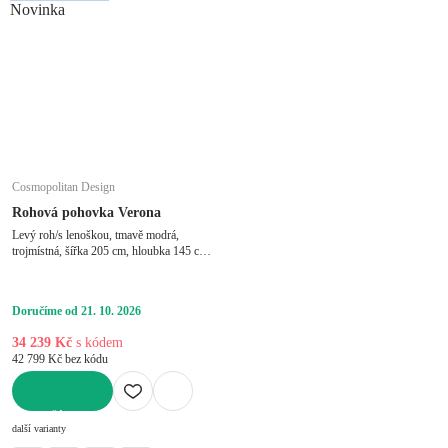
Novinka
Cosmopolitan Design
Rohová pohovka Verona
Levý roh/s lenoškou, tmavě modrá,
trojmístná, šířka 205 cm, hloubka 145 cm,
hloubka sedáku 60 cm
Doručíme od 21. 10. 2026
34 239 Kč
s kódem
42 799 Kč bez kódu
DO KOŠÍKU
další varianty