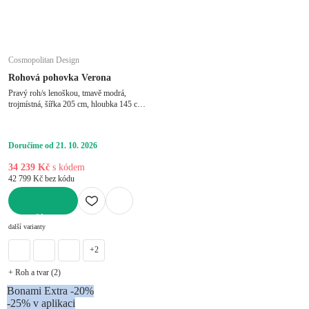
Cosmopolitan Design
Rohová pohovka Verona
Pravý roh/s lenoškou, tmavě modrá,
trojmístná, šířka 205 cm, hloubka 145 cm,
hloubka sedáku 60 cm
Doručíme od 21. 10. 2026
34 239 Kč
s kódem
42 799 Kč bez kódu
DO KOŠÍKU
další varianty
+2
+ Roh a tvar (2)
Bonami Extra -20%
-25% v aplikaci