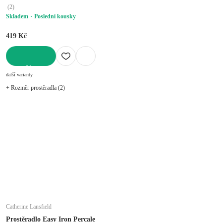
(
2
)
Skladem
Poslední kousky
419 Kč
DO KOŠÍKU
další varianty
+ Rozměr prostěradla (2)
Catherine Lansfield
Prostěradlo Easy Iron Percale