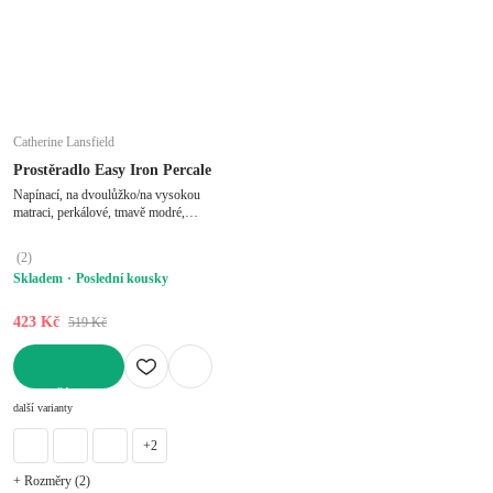
Catherine Lansfield
Prostěradlo Easy Iron Percale
Napínací, na dvoulůžko/na vysokou
matraci, perkálové, tmavě modré,
150x200 cm
(
2
)
Skladem
Poslední kousky
423 Kč
519 Kč
DO KOŠÍKU
další varianty
+2
+ Rozměry (2)