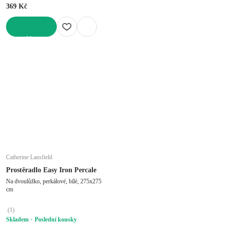
369 Kč
DO KOŠÍKU
Catherine Lansfield
Prostěradlo Easy Iron Percale
Na dvoulůžko, perkálové, bílé, 275x275
cm
(
1
)
Skladem
Poslední kousky