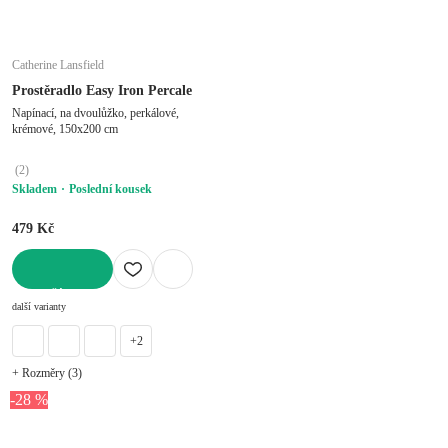
Catherine Lansfield
Prostěradlo Easy Iron Percale
Napínací, na dvoulůžko, perkálové,
krémové, 150x200 cm
(
2
)
Skladem
Poslední kousek
479 Kč
DO KOŠÍKU
další varianty
+2
+ Rozměry (3)
-28 %