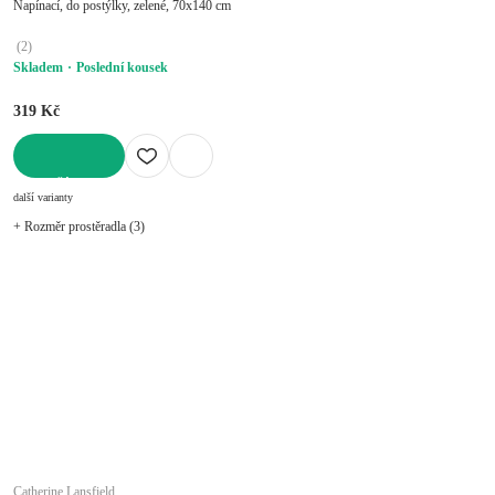
Napínací, do postýlky, zelené, 70x140 cm
(
2
)
Skladem
Poslední kousek
319 Kč
DO KOŠÍKU
další varianty
+ Rozměr prostěradla (3)
Catherine Lansfield