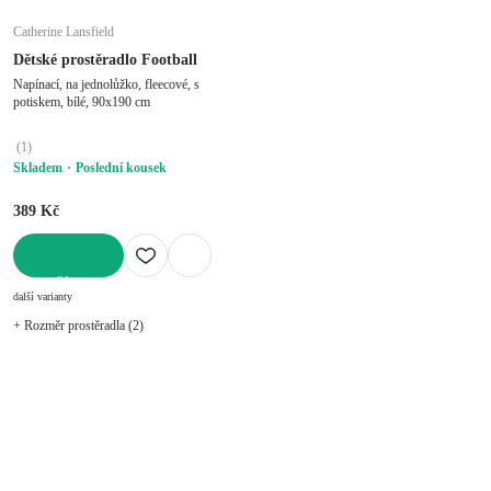
Catherine Lansfield
Dětské prostěradlo Football
Napínací, na jednolůžko, fleecové, s
potiskem, bílé, 90x190 cm
(
1
)
Skladem
Poslední kousek
389 Kč
DO KOŠÍKU
další varianty
+ Rozměr prostěradla (2)