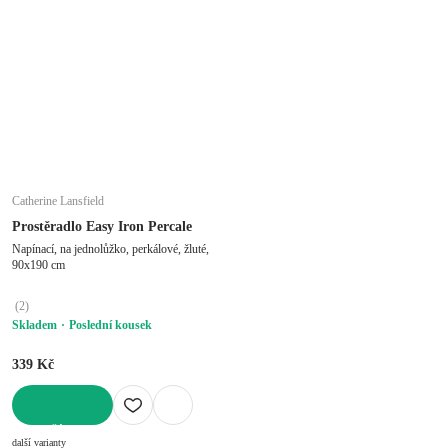
Catherine Lansfield
Prostěradlo Easy Iron Percale
Napínací, na jednolůžko, perkálové, žluté,
90x190 cm
(
2
)
Skladem
Poslední kousek
339 Kč
DO KOŠÍKU
další varianty