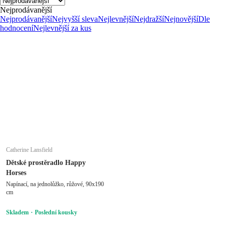
Nejprodávanější
Nejprodávanější
Nejvyšší sleva
Nejlevnější
Nejdražší
Nejnovější
Dle
hodnocení
Nejlevnější za kus
Catherine Lansfield
Dětské prostěradlo Happy
Horses
Napínací, na jednolůžko, růžové, 90x190
cm
Skladem
Poslední kousky