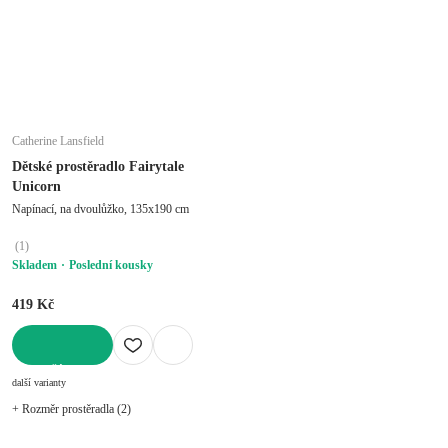
Catherine Lansfield
Dětské prostěradlo Fairytale
Unicorn
Napínací, na dvoulůžko, 135x190 cm
(
1
)
Skladem
Poslední kousky
419 Kč
DO KOŠÍKU
další varianty
+ Rozměr prostěradla (2)