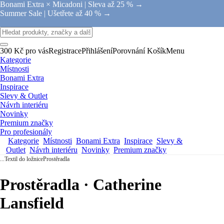
Bonami Extra × Micadoni |
Sleva až 25 % →
Summer Sale |
Ušetřete až 40 % →
300 Kč pro vás
Registrace
Přihlášení
Porovnání
Košík
Menu
Kategorie
Místnosti
Bonami Extra
Inspirace
Slevy & Outlet
Návrh interiéru
Novinky
Premium značky
Pro profesionály
Kategorie
Místnosti
Bonami Extra
Inspirace
Slevy &
Outlet
Návrh interiéru
Novinky
Premium značky
...
Textil do ložnice
Prostěradla
Prostěradla · Catherine
Lansfield