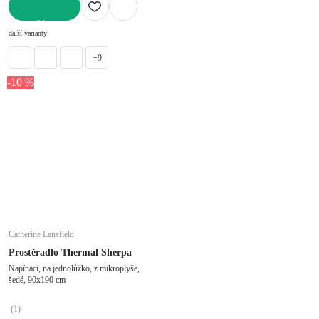
DO KOŠÍKU
další varianty
+9
-10 %
Catherine Lansfield
Prostěradlo Thermal Sherpa
Napínací, na jednolůžko, z mikroplyše,
šedé, 90x190 cm
(
1
)