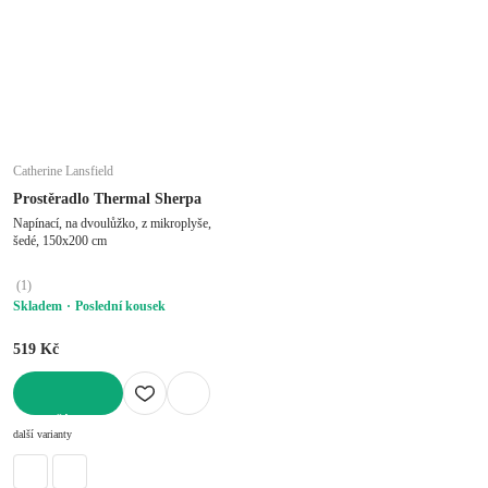
Catherine Lansfield
Prostěradlo Thermal Sherpa
Napínací, na dvoulůžko, z mikroplyše,
šedé, 150x200 cm
(
1
)
Skladem
Poslední kousek
519 Kč
DO KOŠÍKU
další varianty