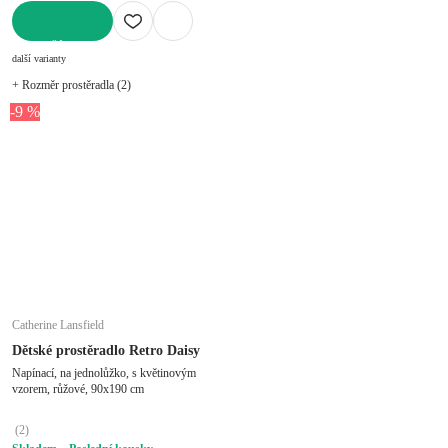
DO KOŠÍKU
další varianty
+ Rozměr prostěradla (2)
-9 %
Catherine Lansfield
Dětské prostěradlo Retro Daisy
Napínací, na jednolůžko, s květinovým
vzorem, růžové, 90x190 cm
(
2
)