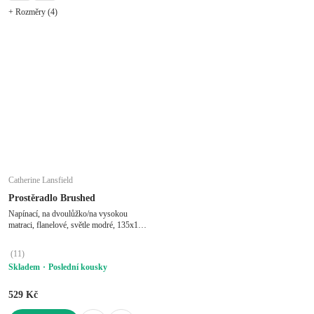
+ Rozměry (4)
Catherine Lansfield
Prostěradlo Brushed
Napínací, na dvoulůžko/na vysokou
matraci, flanelové, světle modré, 135x190
cm
(
11
)
Skladem
Poslední kousky
529 Kč