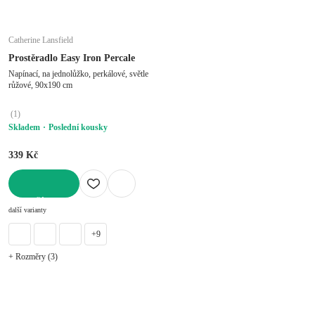
Catherine Lansfield
Prostěradlo Easy Iron Percale
Napínací, na jednolůžko, perkálové, světle
růžové, 90x190 cm
(
1
)
Skladem
Poslední kousky
339 Kč
DO KOŠÍKU
další varianty
+9
+ Rozměry (3)