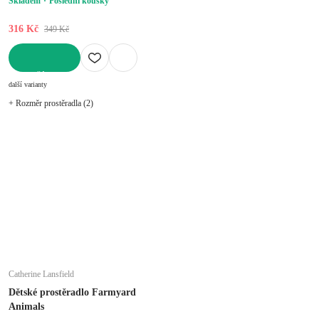
Skladem
Poslední kousky
316 Kč
349 Kč
DO KOŠÍKU
další varianty
+ Rozměr prostěradla (2)
Catherine Lansfield
Dětské prostěradlo Farmyard
Animals