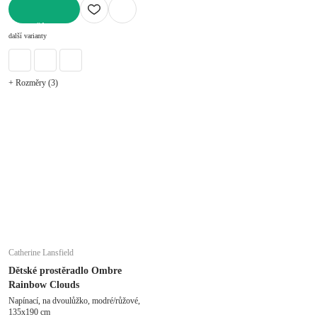
DO KOŠÍKU
další varianty
+ Rozměry (3)
Catherine Lansfield
Dětské prostěradlo Ombre
Rainbow Clouds
Napínací, na dvoulůžko, modré/růžové,
135x190 cm