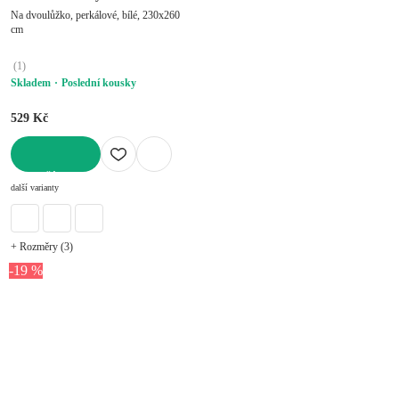
Na dvoulůžko, perkálové, bílé, 230x260
cm
(
1
)
Skladem
Poslední kousky
529 Kč
DO KOŠÍKU
další varianty
+ Rozměry (3)
-19 %