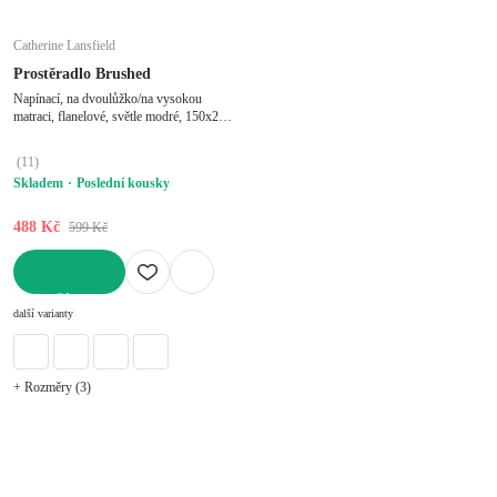
Catherine Lansfield
Prostěradlo Brushed
Napínací, na dvoulůžko/na vysokou
matraci, flanelové, světle modré, 150x200
cm
(
11
)
Skladem
Poslední kousky
488 Kč
599 Kč
DO KOŠÍKU
další varianty
+ Rozměry (3)