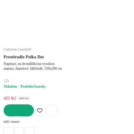
Catherine Lansfield
Prostěradlo Polka Dot
Napínací, na dvoulůžko/na vysokou
matraci, flanelové, bílé/šedé, 150x200 cm
(
2
)
Skladem
Poslední kousky
423 Kč
589 Kč
DO KOŠÍKU
další varianty