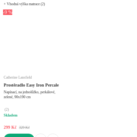
+ Vhodná výška matrace (2)
-9 %
Catherine Lansfield
Prostěradlo Easy Iron Percale
Napínací, na jednolůžko, perkálové,
zelené, 90x190 cm
(
2
)
Skladem
299 Kč
329 Kč