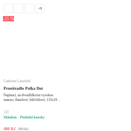
+9
-21 %
Catherine Lansfield
Prostěradlo Polka Dot
Napínací, na dvoulůžko/na vysokou
matraci, flanelové, bílé/růžové, 135x190
cm
(
2
)
Skladem
Poslední kousky
400 Kč
509 Kč