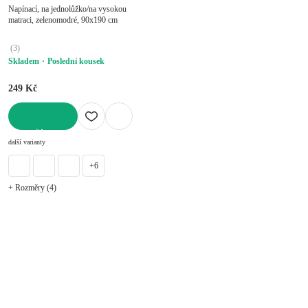
Napínací, na jednolůžko/na vysokou
matraci, zelenomodré, 90x190 cm
(
3
)
Skladem
Poslední kousek
249 Kč
DO KOŠÍKU
další varianty
+6
+ Rozměry (4)