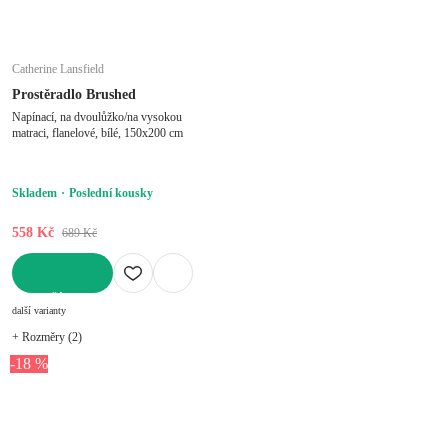
Catherine Lansfield
Prostěradlo Brushed
Napínací, na dvoulůžko/na vysokou
matraci, flanelové, bílé, 150x200 cm
Skladem
Poslední kousky
558 Kč
689 Kč
DO KOŠÍKU
další varianty
+ Rozměry (2)
-18 %