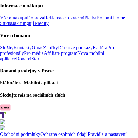
Informace o nákupu
Vše o nákupu
Doprava
Reklamace a vrácení
Platba
Bonami Home
Studia
Jak fungují kredity
Více o bonami
Služby
Kontakty
O nás
Značky
Dárkové poukazy
Kariéra
Pro
profesionály
Pro média
Affiliate program
Nová mobilní
aplikace
BonamiStar
Bonami prodejny v Praze
Stáhněte si Mobilní aplikaci
Sledujte nás na sociálních sítích
Obchodní podmínky
Ochrana osobních údajů
Pravidla a nastavení