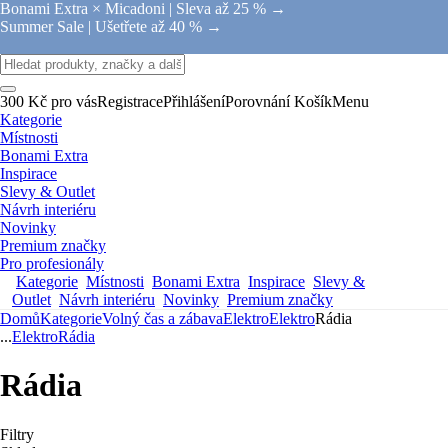
Bonami Extra × Micadoni |
Sleva až 25 % →
Summer Sale |
Ušetřete až 40 % →
300 Kč pro vás
Registrace
Přihlášení
Porovnání
Košík
Menu
Kategorie
Místnosti
Bonami Extra
Inspirace
Slevy & Outlet
Návrh interiéru
Novinky
Premium značky
Pro profesionály
Kategorie
Místnosti
Bonami Extra
Inspirace
Slevy &
Outlet
Návrh interiéru
Novinky
Premium značky
Domů
Kategorie
Volný čas a zábava
Elektro
Elektro
Rádia
...
Elektro
Rádia
Rádia
Filtry