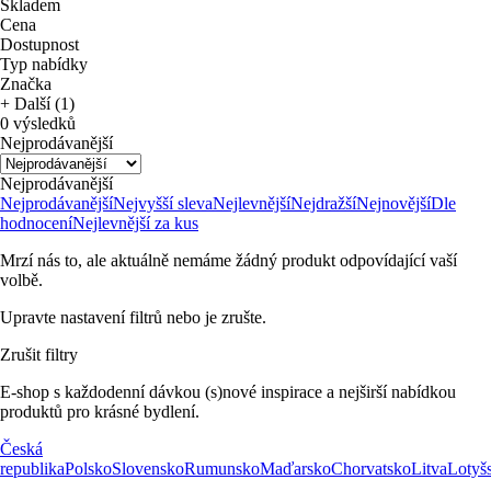
Skladem
Cena
Dostupnost
Typ nabídky
Značka
+ Další (1)
0 výsledků
Nejprodávanější
Nejprodávanější
Nejprodávanější
Nejvyšší sleva
Nejlevnější
Nejdražší
Nejnovější
Dle
hodnocení
Nejlevnější za kus
Mrzí nás to, ale aktuálně nemáme žádný produkt odpovídající vaší
volbě.
Upravte nastavení filtrů nebo je zrušte.
Zrušit filtry
E-shop s každodenní dávkou (s)nové inspirace a nejširší nabídkou
produktů pro krásné bydlení.
Česká
republika
Polsko
Slovensko
Rumunsko
Maďarsko
Chorvatsko
Litva
Lotyš