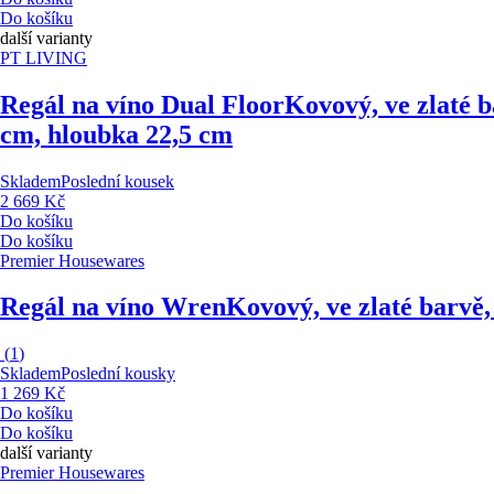
Do košíku
další varianty
PT LIVING
Regál na víno Dual Floor
Kovový, ve zlaté b
cm, hloubka 22,5 cm
Skladem
Poslední kousek
2 669 Kč
Do košíku
Do košíku
Premier Housewares
Regál na víno Wren
Kovový, ve zlaté barvě,
(
1
)
Skladem
Poslední kousky
1 269 Kč
Do košíku
Do košíku
další varianty
Premier Housewares