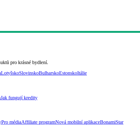
uktů pro krásné bydlení.
a
Lotyšsko
Slovinsko
Bulharsko
Estonsko
Itálie
a
Jak fungují kredity
y
Pro média
Affiliate program
Nová mobilní aplikace
BonamiStar