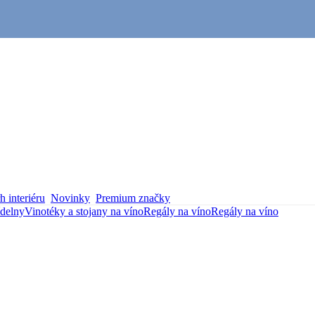
 interiéru
Novinky
Premium značky
ídelny
Vinotéky a stojany na víno
Regály na víno
Regály na víno