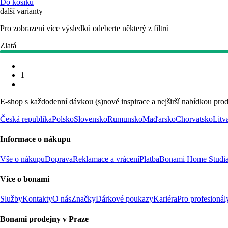
Do košíku
další varianty
Pro zobrazení více výsledků odeberte některý z filtrů
Zlatá
1
E-shop s každodenní dávkou (s)nové inspirace a nejširší nabídkou prod
Česká republika
Polsko
Slovensko
Rumunsko
Maďarsko
Chorvatsko
Litv
Informace o nákupu
Vše o nákupu
Doprava
Reklamace a vrácení
Platba
Bonami Home Studi
Více o bonami
Služby
Kontakty
O nás
Značky
Dárkové poukazy
Kariéra
Pro profesionál
Bonami prodejny v Praze