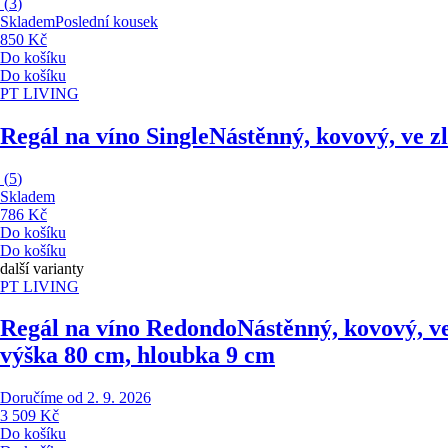
(
3
)
Skladem
Poslední kousek
850 Kč
Do košíku
Do košíku
PT LIVING
Regál na víno Single
Nástěnný, kovový, ve zl
(
5
)
Skladem
786 Kč
Do košíku
Do košíku
další varianty
PT LIVING
Regál na víno Redondo
Nástěnný, kovový, ve
výška 80 cm, hloubka 9 cm
Doručíme od 2. 9. 2026
3 509 Kč
Do košíku