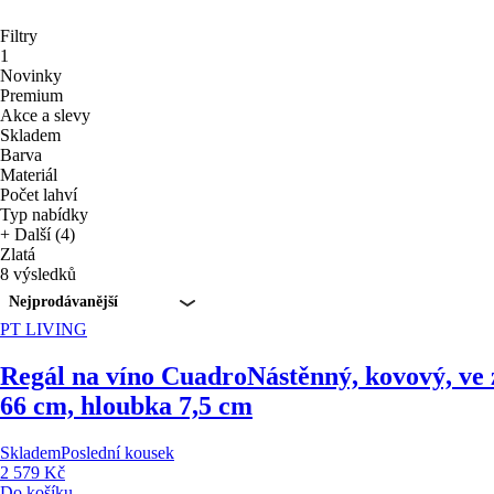
Filtry
1
Novinky
Premium
Akce a slevy
Skladem
Barva
Materiál
Počet lahví
Typ nabídky
+ Další (4)
Zlatá
8 výsledků
Nejprodávanější
PT LIVING
Regál na víno Cuadro
Nástěnný, kovový, ve 
66 cm, hloubka 7,5 cm
Skladem
Poslední kousek
2 579 Kč
Do košíku