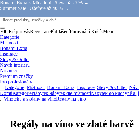
Bonami Extra × Micadoni |
Sleva až 25 % →
Summer Sale |
Ušetřete až 40 % →
300 Kč pro vás
Registrace
Přihlášení
Porovnání
Košík
Menu
Kategorie
Místnosti
Bonami Extra
Inspirace
Slevy & Outlet
Návrh interiéru
Novinky
Premium značky
Pro profesionály
Kategorie
Místnosti
Bonami Extra
Inspirace
Slevy & Outlet
Návrh
Domů
Kategorie
Nábytek
Nábytek dle místností
Nábytek do kuchyně a j
...
Vinotéky a stojany na víno
Regály na víno
Regály na víno ve zlaté barvě