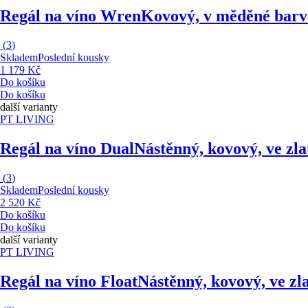
Regál na víno Wren
Kovový, v měděné barvě
(
3
)
Skladem
Poslední kousky
1 179 Kč
Do košíku
Do košíku
další varianty
PT LIVING
Regál na víno Dual
Nástěnný, kovový, ve zla
(
3
)
Skladem
Poslední kousky
2 520 Kč
Do košíku
Do košíku
další varianty
PT LIVING
Regál na víno Float
Nástěnný, kovový, ve zla