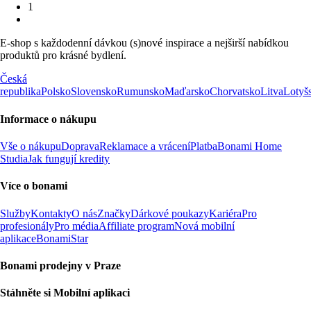
1
E-shop s každodenní dávkou (s)nové inspirace a nejširší nabídkou
produktů pro krásné bydlení.
Česká
republika
Polsko
Slovensko
Rumunsko
Maďarsko
Chorvatsko
Litva
Lotyš
Informace o nákupu
Vše o nákupu
Doprava
Reklamace a vrácení
Platba
Bonami Home
Studia
Jak fungují kredity
Více o bonami
Služby
Kontakty
O nás
Značky
Dárkové poukazy
Kariéra
Pro
profesionály
Pro média
Affiliate program
Nová mobilní
aplikace
BonamiStar
Bonami prodejny v Praze
Stáhněte si Mobilní aplikaci