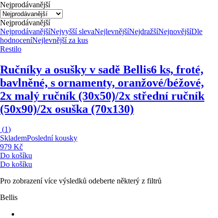
Nejprodávanější
Nejprodávanější
Nejprodávanější
Nejvyšší sleva
Nejlevnější
Nejdražší
Nejnovější
Dle
hodnocení
Nejlevnější za kus
Restilo
Ručníky a osušky v sadě Bellis
6 ks, froté,
bavlněné, s ornamenty, oranžové/béžové,
2x malý ručník (30x50)/2x střední ručník
(50x90)/2x osuška (70x130)
(
1
)
Skladem
Poslední kousky
979 Kč
Do košíku
Do košíku
Pro zobrazení více výsledků odeberte některý z filtrů
Bellis