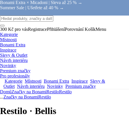
Bonami Extra × Micadoni |
Sleva až 25 % →
Summer Sale |
Ušetřete až 40 % →
300 Kč pro vás
Registrace
Přihlášení
Porovnání
Košík
Menu
Kategorie
Místnosti
Bonami Extra
Inspirace
Slevy & Outlet
Návrh interiéru
Novinky
Premium značky
Pro profesionály
Kategorie
Místnosti
Bonami Extra
Inspirace
Slevy &
Outlet
Návrh interiéru
Novinky
Premium značky
Domů
Značky na Bonami
Restilo
Restilo
...
Značky na Bonami
Restilo
Restilo · Bellis