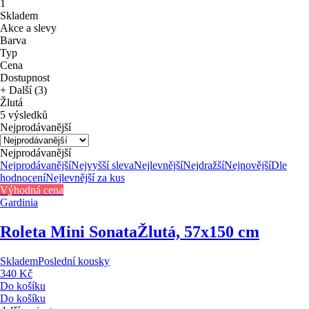
1
Skladem
Akce a slevy
Barva
Typ
Cena
Dostupnost
+ Další (3)
Žlutá
5 výsledků
Nejprodávanější
Nejprodávanější
Nejprodávanější
Nejvyšší sleva
Nejlevnější
Nejdražší
Nejnovější
Dle
hodnocení
Nejlevnější za kus
Výhodná cena
Gardinia
Roleta Mini Sonata
Žlutá, 57x150 cm
Skladem
Poslední kousky
340 Kč
Do košíku
Do košíku