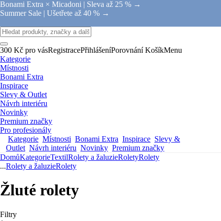
Bonami Extra × Micadoni |
Sleva až 25 % →
Summer Sale |
Ušetřete až 40 % →
300 Kč pro vás
Registrace
Přihlášení
Porovnání
Košík
Menu
Kategorie
Místnosti
Bonami Extra
Inspirace
Slevy & Outlet
Návrh interiéru
Novinky
Premium značky
Pro profesionály
Kategorie
Místnosti
Bonami Extra
Inspirace
Slevy &
Outlet
Návrh interiéru
Novinky
Premium značky
Domů
Kategorie
Textil
Rolety a žaluzie
Rolety
Rolety
...
Rolety a žaluzie
Rolety
Žluté rolety
Filtry