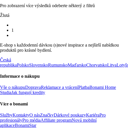
Pro zobrazení více výsledků odeberte některý z filtrů
Žlutá
1
E-shop s každodenní dávkou (s)nové inspirace a nejširší nabídkou
produktů pro krásné bydlení.
Česká
republika
Polsko
Slovensko
Rumunsko
Maďarsko
Chorvatsko
Litva
Lotyš
Informace o nákupu
Vše o nákupu
Doprava
Reklamace a vrácení
Platba
Bonami Home
Studia
Jak fungují kredity
Více o bonami
Služby
Kontakty
O nás
Značky
Dárkové poukazy
Kariéra
Pro
profesionály
Pro média
Affiliate program
Nová mobilní
aplikace
BonamiStar