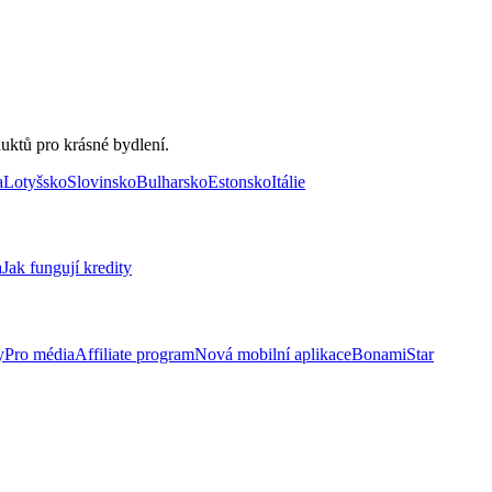
uktů pro krásné bydlení.
a
Lotyšsko
Slovinsko
Bulharsko
Estonsko
Itálie
a
Jak fungují kredity
y
Pro média
Affiliate program
Nová mobilní aplikace
BonamiStar