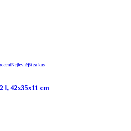
nocení
Nejlevnější za kus
2 l, 42x35x11 cm