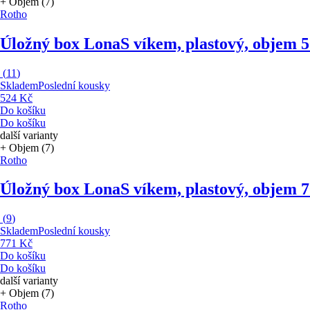
+ Objem (7)
Rotho
Úložný box Lona
S víkem, plastový, objem 5
(
11
)
Skladem
Poslední kousky
524 Kč
Do košíku
Do košíku
další varianty
+ Objem (7)
Rotho
Úložný box Lona
S víkem, plastový, objem 7
(
9
)
Skladem
Poslední kousky
771 Kč
Do košíku
Do košíku
další varianty
+ Objem (7)
Rotho