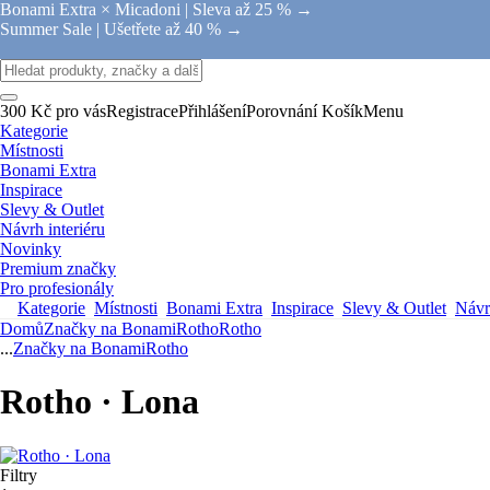
Bonami Extra × Micadoni |
Sleva až 25 % →
Summer Sale |
Ušetřete až 40 % →
300 Kč pro vás
Registrace
Přihlášení
Porovnání
Košík
Menu
Kategorie
Místnosti
Bonami Extra
Inspirace
Slevy & Outlet
Návrh interiéru
Novinky
Premium značky
Pro profesionály
Kategorie
Místnosti
Bonami Extra
Inspirace
Slevy & Outlet
Návrh
Domů
Značky na Bonami
Rotho
Rotho
...
Značky na Bonami
Rotho
Rotho · Lona
Filtry