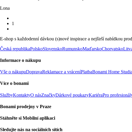
Lona
1
E-shop s každodenní dávkou (s)nové inspirace a nejširší nabídkou prod
Česká republika
Polsko
Slovensko
Rumunsko
Maďarsko
Chorvatsko
Litv
Informace o nákupu
Vše o nákupu
Doprava
Reklamace a vrácení
Platba
Bonami Home Studi
Více o bonami
Služby
Kontakty
O nás
Značky
Dárkové poukazy
Kariéra
Pro profesionál
Bonami prodejny v Praze
Stáhněte si Mobilní aplikaci
Sledujte nás na sociálních sítích