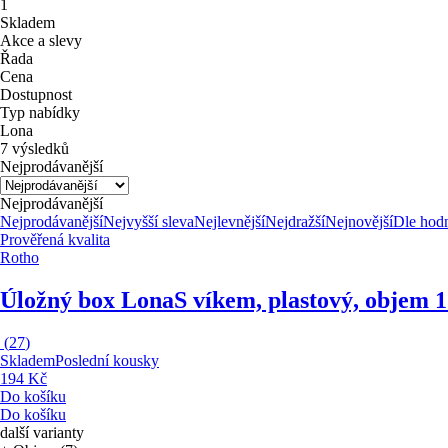
1
Skladem
Akce a slevy
Řada
Cena
Dostupnost
Typ nabídky
Lona
7 výsledků
Nejprodávanější
Nejprodávanější
Nejprodávanější
Nejvyšší sleva
Nejlevnější
Nejdražší
Nejnovější
Dle hod
Prověřená kvalita
Rotho
Úložný box Lona
S víkem, plastový, objem 1
(
27
)
Skladem
Poslední kousky
194 Kč
Do košíku
Do košíku
další varianty