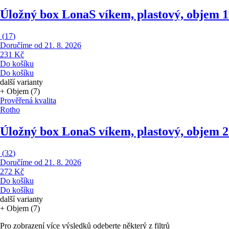
Úložný box Lona
S víkem, plastový, objem 
(
17
)
Doručíme od 21. 8. 2026
231 Kč
Do košíku
Do košíku
další varianty
+ Objem (7)
Prověřená kvalita
Rotho
Úložný box Lona
S víkem, plastový, objem 
(
32
)
Doručíme od 21. 8. 2026
272 Kč
Do košíku
Do košíku
další varianty
+ Objem (7)
Pro zobrazení více výsledků odeberte některý z filtrů