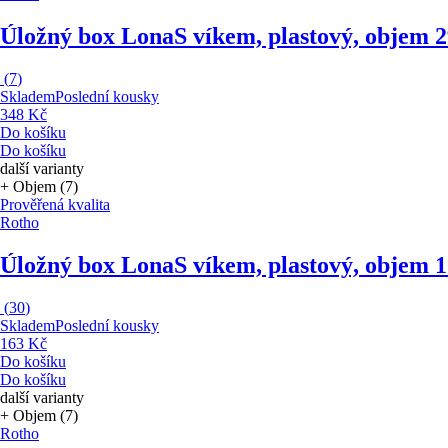
Úložný box Lona
S víkem, plastový, objem 
(
7
)
Skladem
Poslední kousky
348 Kč
Do košíku
Do košíku
další varianty
+ Objem (7)
Prověřená kvalita
Rotho
Úložný box Lona
S víkem, plastový, objem 
(
30
)
Skladem
Poslední kousky
163 Kč
Do košíku
Do košíku
další varianty
+ Objem (7)
Rotho