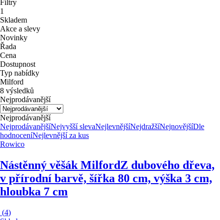
Filtry
1
Skladem
Akce a slevy
Novinky
Řada
Cena
Dostupnost
Typ nabídky
Milford
8 výsledků
Nejprodávanější
Nejprodávanější
Nejprodávanější
Nejvyšší sleva
Nejlevnější
Nejdražší
Nejnovější
Dle
hodnocení
Nejlevnější za kus
Rowico
Nástěnný věšák Milford
Z dubového dřeva,
v přírodní barvě, šířka 80 cm, výška 3 cm,
hloubka 7 cm
(
4
)