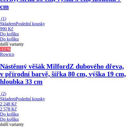
cm
(
1
)
Skladem
Poslední kousky
990 Kč
Do košíku
Do košíku
další varianty
-12 %
Rowico
Nástěnný věšák Milford
Z dubového dřeva,
v přírodní barvě, šířka 80 cm, výška 19 cm,
hloubka 33 cm
(
2
)
Skladem
Poslední kousky
2 248 Kč
2 578 Kč
Do košíku
Do košíku
další varianty