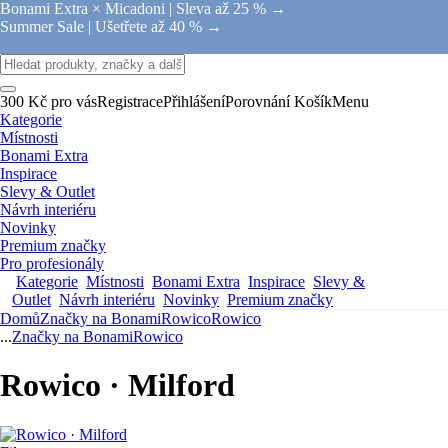
Bonami Extra × Micadoni |
Sleva až 25 % →
Summer Sale |
Ušetřete až 40 % →
300 Kč pro vás
Registrace
Přihlášení
Porovnání
Košík
Menu
Kategorie
Místnosti
Bonami Extra
Inspirace
Slevy & Outlet
Návrh interiéru
Novinky
Premium značky
Pro profesionály
Kategorie
Místnosti
Bonami Extra
Inspirace
Slevy &
Outlet
Návrh interiéru
Novinky
Premium značky
Domů
Značky na Bonami
Rowico
Rowico
...
Značky na Bonami
Rowico
Rowico · Milford