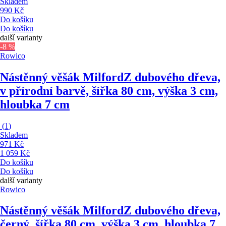
Skladem
990 Kč
Do košíku
Do košíku
další varianty
-8 %
Rowico
Nástěnný věšák Milford
Z dubového dřeva,
v přírodní barvě, šířka 80 cm, výška 3 cm,
hloubka 7 cm
(
1
)
Skladem
971 Kč
1 059 Kč
Do košíku
Do košíku
další varianty
Rowico
Nástěnný věšák Milford
Z dubového dřeva,
černý, šířka 80 cm, výška 3 cm, hloubka 7