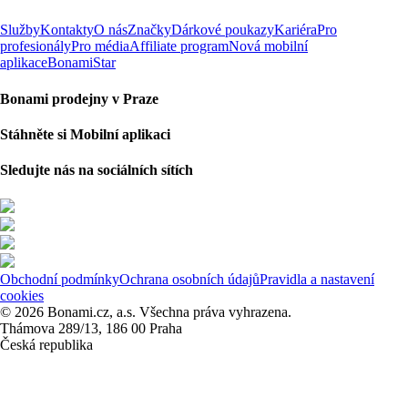
Služby
Kontakty
O nás
Značky
Dárkové poukazy
Kariéra
Pro
profesionály
Pro média
Affiliate program
Nová mobilní
aplikace
BonamiStar
Bonami prodejny v Praze
Stáhněte si Mobilní aplikaci
Sledujte nás na sociálních sítích
Obchodní podmínky
Ochrana osobních údajů
Pravidla a nastavení
cookies
© 2026 Bonami.cz, a.s. Všechna práva vyhrazena.
Thámova 289/13, 186 00 Praha
Česká republika