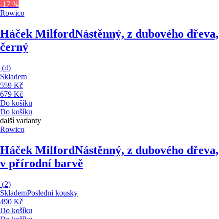
-17 %
Rowico
Háček Milford
Nástěnný, z dubového dřeva,
černý
(
4
)
Skladem
559 Kč
679 Kč
Do košíku
Do košíku
další varianty
Rowico
Háček Milford
Nástěnný, z dubového dřeva,
v přírodní barvě
(
2
)
Skladem
Poslední kousky
490 Kč
Do košíku