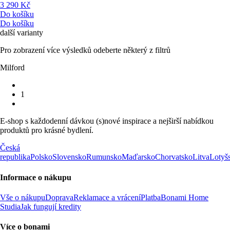
3 290 Kč
Do košíku
Do košíku
další varianty
Pro zobrazení více výsledků odeberte některý z filtrů
Milford
1
E-shop s každodenní dávkou (s)nové inspirace a nejširší nabídkou
produktů pro krásné bydlení.
Česká
republika
Polsko
Slovensko
Rumunsko
Maďarsko
Chorvatsko
Litva
Lotyš
Informace o nákupu
Vše o nákupu
Doprava
Reklamace a vrácení
Platba
Bonami Home
Studia
Jak fungují kredity
Více o bonami