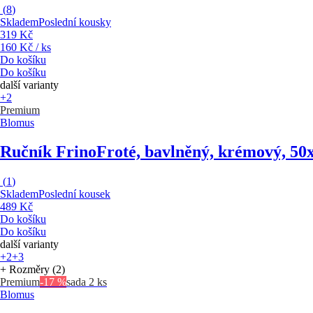
(
8
)
Skladem
Poslední kousky
319 Kč
160 Kč / ks
Do košíku
Do košíku
další varianty
+2
Premium
Blomus
Ručník Frino
Froté, bavlněný, krémový, 50
(
1
)
Skladem
Poslední kousek
489 Kč
Do košíku
Do košíku
další varianty
+2
+3
+ Rozměry (2)
Premium
-17 %
sada 2 ks
Blomus