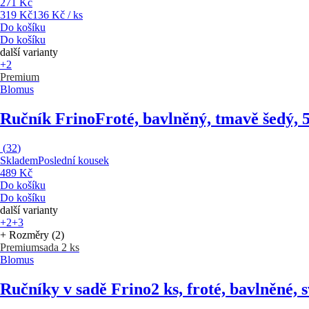
271 Kč
319 Kč
136 Kč / ks
Do košíku
Do košíku
další varianty
+2
Premium
Blomus
Ručník Frino
Froté, bavlněný, tmavě šedý,
(
32
)
Skladem
Poslední kousek
489 Kč
Do košíku
Do košíku
další varianty
+2
+3
+ Rozměry (2)
Premium
sada 2 ks
Blomus
Ručníky v sadě Frino
2 ks, froté, bavlněné,