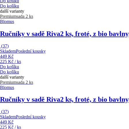
Do košíku
Do košíku
další varianty
Premium
sada 2 ks
Blomus
Ručníky v sadě Riva
2 ks, froté, z bio bavl
(
37
)
Skladem
Poslední kousky
449 Kč
225 Kč / ks
Do košíku
Do košíku
další varianty
Premium
sada 2 ks
Blomus
Ručníky v sadě Riva
2 ks, froté, z bio bavln
(
37
)
Skladem
Poslední kousky
449 Kč
225 Kč / ks