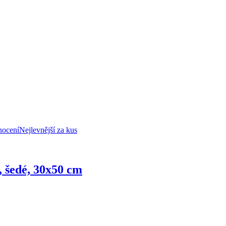
nocení
Nejlevnější za kus
y, šedé, 30x50 cm