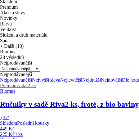
Skladem
Premium
Akce a slevy
Novinky
Barva
Velikost
Složení a druh materiálu
Sada
+ Další (10)
Blomus
28 výsledků
Nejprodávanější
Nejprodávanější
Nejprodávanější
Nejvyšší sleva
Nejlevnější
Nejdražší
Nejnovější
Dle hod
Premium
sada 2 ks
Blomus
Ručníky v sadě Riva
2 ks, froté, z bio bavln
(
37
)
Skladem
Poslední kousky
449 Kč
225 Kč / ks