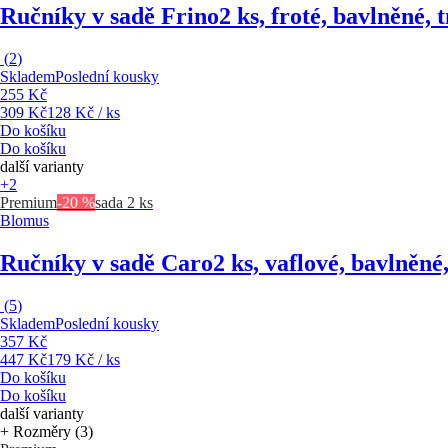
Ručníky v sadě Frino
2 ks, froté, bavlněné,
(
2
)
Skladem
Poslední kousky
255 Kč
309 Kč
128 Kč / ks
Do košíku
Do košíku
další varianty
+2
Premium
-20 %
sada 2 ks
Blomus
Ručníky v sadě Caro
2 ks, vaflové, bavlněn
(
5
)
Skladem
Poslední kousky
357 Kč
447 Kč
179 Kč / ks
Do košíku
Do košíku
další varianty
+ Rozměry (3)