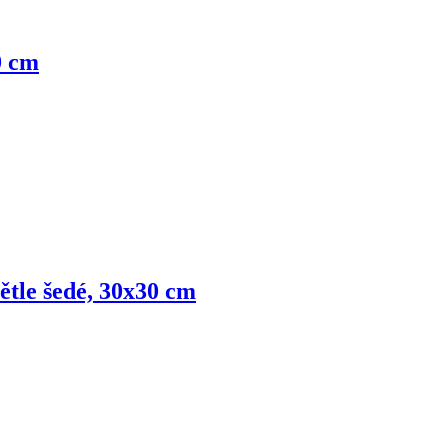
0 cm
větle šedé, 30x30 cm