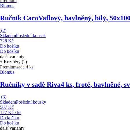
Premium
Blomus
Ručník Caro
Vaflový, bavlněný, bílý, 50x10
(
2
)
Skladem
Poslední kousek
726 Kč
Do košíku
Do košíku
další varianty
+ Rozměry (2)
Premium
sada 4 ks
Blomus
Ručníky v sadě Riva
4 ks, froté, bavlněné, s
(
3
)
Skladem
Poslední kousky
507 Kč
127 Kč / ks
Do košíku
Do košíku
další varianty