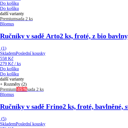
Do košíku
Do košíku
další varianty
Premium
sada 2 ks
Blomus
Ručníky v sadě Arto
2 ks, froté, z bio bav
(
1
)
Skladem
Poslední kousky
558 Kč
279 Kč / ks
Do košíku
Do košíku
další varianty
+ Rozměry (2)
Premium
-15 %
sada 2 ks
Blomus
Ručníky v sadě Frino
2 ks, froté, bavlněné, 
(
5
)
Skladem
Poslední kousky