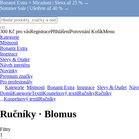
Bonami Extra × Micadoni |
Sleva až 25 % →
Summer Sale |
Ušetřete až 40 % →
300 Kč pro vás
Registrace
Přihlášení
Porovnání
Košík
Menu
Kategorie
Místnosti
Bonami Extra
Inspirace
Slevy & Outlet
Návrh interiéru
Novinky
Premium značky
Pro profesionály
Kategorie
Místnosti
Bonami Extra
Inspirace
Slevy & Outlet
Návrh
Domů
Kategorie
Textil
Koupelnový textil
Ručníky
Ručníky
...
Koupelnový textil
Ručníky
Ručníky · Blomus
Filtry
1