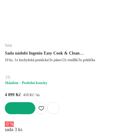
Tefal
Sada nádobí Ingenio Easy Cook & Clean
L1539053
10 ks, 1x kuchyňská pomůcka/3x pánev/2x rendlík/3x poklička
(
3
)
Skladem
Poslední kousky
4 099 Kč
410 Kč / ks
DO KOŠÍKU
-9 %
sada 3 ks