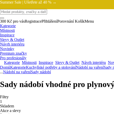
Summer Sale |
Ušetřete až 40 % →
300 Kč pro vás
Registrace
Přihlášení
Porovnání
Košík
Menu
Kategorie
Místnosti
Inspirace
Slevy & Outlet
Návrh interiéru
Novinky
Premium značky
Pro profesionály
Kategorie
Místnosti
Inspirace
Slevy & Outlet
Návrh interiéru
Nov
Domů
Kategorie
Kuchyňské potřeby a stolování
Nádobí na vaření
Sady 
...
Nádobí na vaření
Sady nádobí
Sady nádobí vhodné pro plynov
Filtry
1
Skladem
Akce a slevy