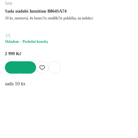
Tefal
Sada nádobí Intuition B864SA74
10 ks, nerezová, 4x hrnec/1x rendlík/5x poklička, na indukci
(
7
)
Skladem
Poslední kousky
2 999 Kč
DO KOŠÍKU
sada 10 ks