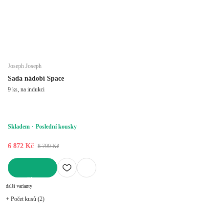
Joseph Joseph
Sada nádobí Space
9 ks, na indukci
Skladem
Poslední kousky
6 872 Kč
8 799 Kč
DO KOŠÍKU
další varianty
+ Počet kusů (2)