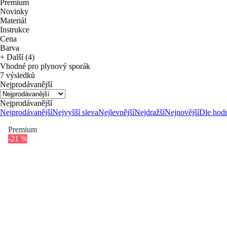
Premium
Novinky
Materiál
Instrukce
Cena
Barva
+ Další (4)
Vhodné pro plynový sporák
7 výsledků
Nejprodávanější
Nejprodávanější
Nejprodávanější
Nejvyšší sleva
Nejlevnější
Nejdražší
Nejnovější
Dle hod
Premium
-21 %