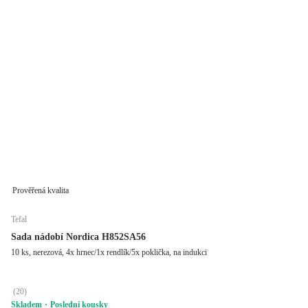
Prověřená kvalita
Tefal
Sada nádobí Nordica H852SA56
10 ks, nerezová, 4x hrnec/1x rendlík/5x poklička, na indukci
(
20
)
Skladem
Poslední kousky