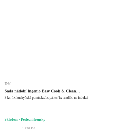
Tefal
Sada nádobí Ingenio Easy Cook & Clean
L1539243
3 ks, 1x kuchyňská pomůcka/1x pánev/1x rendlík, na indukci
Skladem
Poslední kousky
1 320 Kč