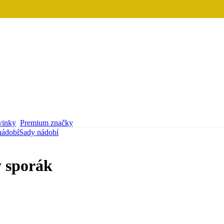
inky
Premium značky
nádobí
Sady nádobí
ý sporák